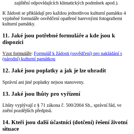
zajištění odpovídajících klimatických podmínek apod.).
K žádosti se přikládají pro každou jednotlivou kulturní památku 4
vyplněné formuláře osvědčení opatřené barevnými fotografiemi
kulturní památky.
11. Jaké jsou potřebné formuláře a kde jsou k
dispozici
Vzor formuláře
:
Formulář k žádosti (osvědčení) pro nakládání s
(národní) kulturní památkou
12. Jaké jsou poplatky a jak je lze uhradit
Správní ani jiné poplatky nejsou stanoveny.
13. Jaké jsou lhůty pro vyřízení
Lhůty vyplývají z § 71 zákona č. 500/2004 Sb., správní řád, ve
znění pozdějších předpisů.
14. Kteří jsou další účastníci (dotčení) řešení životní
situace