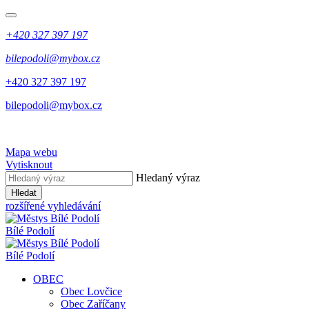
+420 327 397 197
bilepodoli@mybox.cz
+420 327 397 197
bilepodoli@mybox.cz
Mapa webu
Vytisknout
Hledaný výraz
Hledat
rozšířené vyhledávání
Bílé Podolí
Bílé Podolí
OBEC
Obec Lovčice
Obec Zaříčany