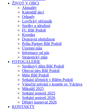
ŽIVOT V OBCI
Aktuality
Kalendář akcí
Odpady
Lovčický občasník
Spolky a sdružení
FC Bílé Podolí
Kronika
Dopravní obslužnost
Pošta Partner Bílé Podolí
Územní plán
Informace od nás
Strategický plán
FOTOGALERIE
Spolkový dům Bílé Podolí
Obecní ples Bílé Podolí
Máje Bílé Podolí
Setkání účetních v Bílém Podolí
Vánoční zpívání v kostele sv. Václava
Mikuláš 2025
Setkání seniorů 2025
Setkání seniorů 2026
Dětský karneval 2026
KONTAKTY