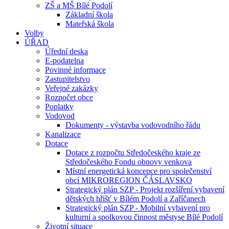
ZŠ a MŠ Bílé Podolí
Základní škola
Mateřská škola
Volby
ÚŘAD
Úřední deska
E-podatelna
Povinné informace
Zastupitelstvo
Veřejné zakázky
Rozpočet obce
Poplatky
Vodovod
Dokumenty - výstavba vodovodního řádu
Kanalizace
Dotace
Dotace z rozpočtu Středočeského kraje ze
Středočeského Fondu obnovy venkova
Místní energetická koncepce pro společenství
obcí MIKROREGION ČÁSLAVSKO
Strategický plán SZP - Projekt rozšíření vybavení
dětských hřišť v Bílém Podolí a Zaříčanech
Strategický plán SZP - Mobilní vybavení pro
kulturní a spolkovou činnost městyse Bílé Podolí
Životní situace