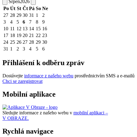
Srpen
2026
Po
Út
St
Čt
Pá
So
Ne
27
28
29
30
31
1
2
3
4
5
6
7
8
9
10
11
12
13
14
15
16
17
18
19
20
21
22
23
24
25
26
27
28
29
30
31
1
2
3
4
5
6
Přihlášení k odběru zpráv
Dostávejte
informace z našeho webu
prostřednictvím SMS a e-mailů
Chci se zaregistrovat
Mobilní aplikace
Sledujte informace z našeho webu v
mobilní aplikaci –
V OBRAZE.
Rychlá navigace