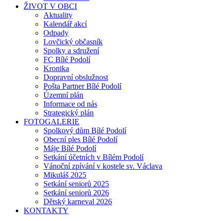
ŽIVOT V OBCI
Aktuality
Kalendář akcí
Odpady
Lovčický občasník
Spolky a sdružení
FC Bílé Podolí
Kronika
Dopravní obslužnost
Pošta Partner Bílé Podolí
Územní plán
Informace od nás
Strategický plán
FOTOGALERIE
Spolkový dům Bílé Podolí
Obecní ples Bílé Podolí
Máje Bílé Podolí
Setkání účetních v Bílém Podolí
Vánoční zpívání v kostele sv. Václava
Mikuláš 2025
Setkání seniorů 2025
Setkání seniorů 2026
Dětský karneval 2026
KONTAKTY