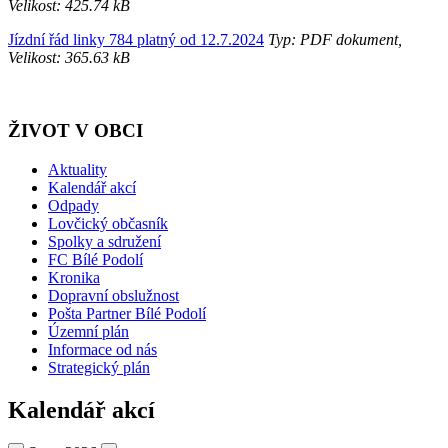
Velikost: 425.74 kB
Jízdní řád linky 784 platný od 12.7.2024
Typ: PDF dokument,
Velikost: 365.63 kB
ŽIVOT V OBCI
Aktuality
Kalendář akcí
Odpady
Lovčický občasník
Spolky a sdružení
FC Bílé Podolí
Kronika
Dopravní obslužnost
Pošta Partner Bílé Podolí
Územní plán
Informace od nás
Strategický plán
Kalendář akcí