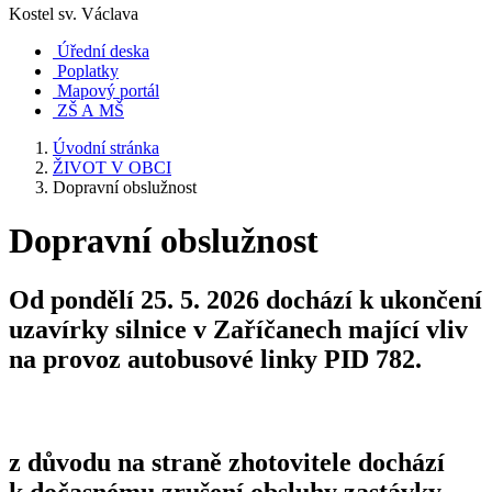
Kostel sv. Václava
Úřední deska
Poplatky
Mapový portál
ZŠ A MŠ
Úvodní stránka
ŽIVOT V OBCI
Dopravní obslužnost
Dopravní obslužnost
Od pondělí 25. 5. 2026 dochází k ukončení
uzavírky silnice v Zaříčanech mající vliv
na provoz autobusové linky PID 782.
z důvodu na straně zhotovitele dochází
k dočasnému zrušení obsluhy zastávky