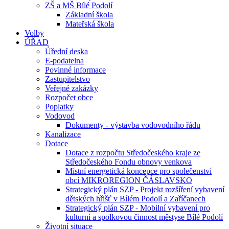
ZŠ a MŠ Bílé Podolí
Základní škola
Mateřská škola
Volby
ÚŘAD
Úřední deska
E-podatelna
Povinné informace
Zastupitelstvo
Veřejné zakázky
Rozpočet obce
Poplatky
Vodovod
Dokumenty - výstavba vodovodního řádu
Kanalizace
Dotace
Dotace z rozpočtu Středočeského kraje ze
Středočeského Fondu obnovy venkova
Místní energetická koncepce pro společenství
obcí MIKROREGION ČÁSLAVSKO
Strategický plán SZP - Projekt rozšíření vybavení
dětských hřišť v Bílém Podolí a Zaříčanech
Strategický plán SZP - Mobilní vybavení pro
kulturní a spolkovou činnost městyse Bílé Podolí
Životní situace