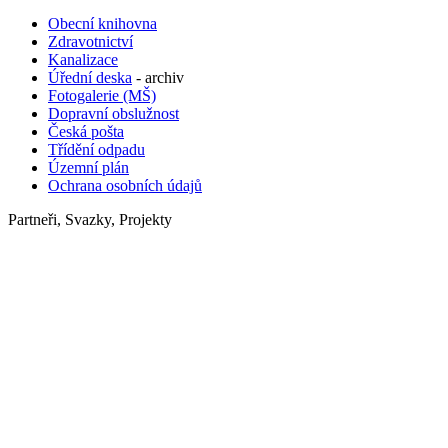
Obecní knihovna
Zdravotnictví
Kanalizace
Úřední deska
- archiv
Fotogalerie (MŠ)
Dopravní obslužnost
Česká pošta
Třídění odpadu
Územní plán
Ochrana osobních údajů
Partneři, Svazky, Projekty