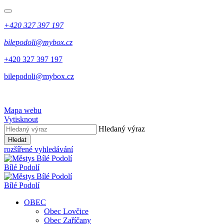
+420 327 397 197
bilepodoli@mybox.cz
+420 327 397 197
bilepodoli@mybox.cz
Mapa webu
Vytisknout
Hledaný výraz
Hledat
rozšířené vyhledávání
Bílé Podolí
Bílé Podolí
OBEC
Obec Lovčice
Obec Zaříčany