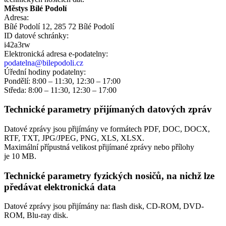
Městys Bílé Podolí
Adresa:
Bílé Podolí 12, 285 72 Bílé Podolí
ID datové schránky:
i42a3rw
Elektronická adresa e‑podatelny:
podatelna@bilepodoli.cz
Úřední hodiny podatelny:
Pondělí: 8:00 – 11:30, 12:30 – 17:00
Středa: 8:00 – 11:30, 12:30 – 17:00
Technické parametry přijímaných datových zpráv
Datové zprávy jsou přijímány ve formátech
PDF, DOC, DOCX,
RTF, TXT, JPG/JPEG, PNG, XLS, XLSX.
Maximální přípustná velikost přijímané zprávy nebo přílohy
je
10 MB
.
Technické parametry fyzických nosičů, na nichž lze
předávat elektronická data
Datové zprávy jsou přijímány na:
flash disk, CD-ROM, DVD-
ROM, Blu-ray disk.