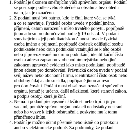
Podání je úkonem směřujícím vůči správnímu orgánu. Podání
se posuzuje podle svého skutečného obsahu a bez ohledu
na to, jak je označeno.
Z podání musí být patrno, kdo je činí, které věci se týká
a co se navrhuje. Fyzická osoba uvede v podání jméno,
příjmení, datum narození a místo trvalého pobytu, popřípadě
jinou adresu pro doručování podle § 19 odst. 4. V podání
souvisejícím s její podnikatelskou činností uvede fyzická
osoba jméno a příjmení, popřípadě dodatek odlišující osobu
podnikatele nebo druh podnikání vztahující se k této osobě
nebo jí provozovanému druhu podnikání, identifikační číslo
osob a adresu zapsanou v obchodním rejstříku nebo jiné
zákonem upravené evidenci jako místo podnikání, popřípadě
jinou adresu pro doručování. Právnická osoba uvede v podání
svůj název nebo obchodní firmu, identifikační číslo osob nebo
obdobný údaj a adresu sídla, popřípadě jinou adresu
pro doručování. Podání musí obsahovat označení správního
orgánu, jemuž je určeno, další náležitosti, které stanoví zákon,
a podpis osoby, která je činí.
Nemá-li podání předepsané náležitosti nebo trpí-li jinými
vadami, pomůže správní orgán podateli nedostatky odstranit
nebo ho vyzve k jejich odstranění a poskytne mu k tomu
přiměřenou lhůtu.
Podání je možno učinit písemně nebo ústně do protokolu
anebo v elektronické podobě. Za podmínky, že podání