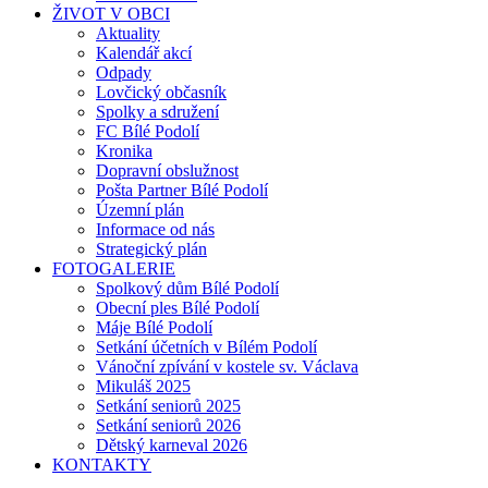
ŽIVOT V OBCI
Aktuality
Kalendář akcí
Odpady
Lovčický občasník
Spolky a sdružení
FC Bílé Podolí
Kronika
Dopravní obslužnost
Pošta Partner Bílé Podolí
Územní plán
Informace od nás
Strategický plán
FOTOGALERIE
Spolkový dům Bílé Podolí
Obecní ples Bílé Podolí
Máje Bílé Podolí
Setkání účetních v Bílém Podolí
Vánoční zpívání v kostele sv. Václava
Mikuláš 2025
Setkání seniorů 2025
Setkání seniorů 2026
Dětský karneval 2026
KONTAKTY