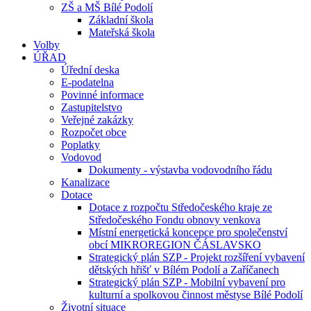
ZŠ a MŠ Bílé Podolí
Základní škola
Mateřská škola
Volby
ÚŘAD
Úřední deska
E-podatelna
Povinné informace
Zastupitelstvo
Veřejné zakázky
Rozpočet obce
Poplatky
Vodovod
Dokumenty - výstavba vodovodního řádu
Kanalizace
Dotace
Dotace z rozpočtu Středočeského kraje ze
Středočeského Fondu obnovy venkova
Místní energetická koncepce pro společenství
obcí MIKROREGION ČÁSLAVSKO
Strategický plán SZP - Projekt rozšíření vybavení
dětských hřišť v Bílém Podolí a Zaříčanech
Strategický plán SZP - Mobilní vybavení pro
kulturní a spolkovou činnost městyse Bílé Podolí
Životní situace