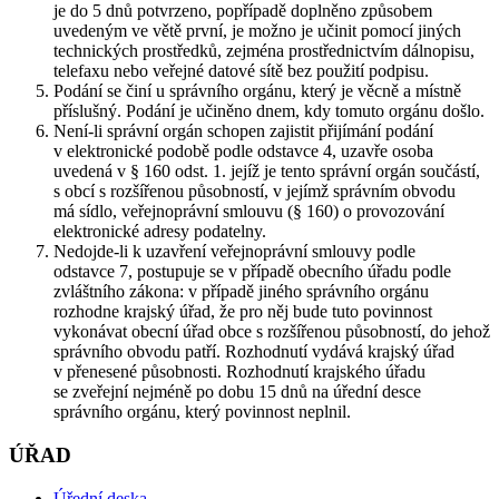
je do 5 dnů potvrzeno, popřípadě doplněno způsobem
uvedeným ve větě první, je možno je učinit pomocí jiných
technických prostředků, zejména prostřednictvím dálnopisu,
telefaxu nebo veřejné datové sítě bez použití podpisu.
Podání se činí u správního orgánu, který je věcně a místně
příslušný. Podání je učiněno dnem, kdy tomuto orgánu došlo.
Není-li správní orgán schopen zajistit přijímání podání
v elektronické podobě podle odstavce 4, uzavře osoba
uvedená v § 160 odst. 1. jejíž je tento správní orgán součástí,
s obcí s rozšířenou působností, v jejímž správním obvodu
má sídlo, veřejnoprávní smlouvu (§ 160) o provozování
elektronické adresy podatelny.
Nedojde-li k uzavření veřejnoprávní smlouvy podle
odstavce 7, postupuje se v případě obecního úřadu podle
zvláštního zákona: v případě jiného správního orgánu
rozhodne krajský úřad, že pro něj bude tuto povinnost
vykonávat obecní úřad obce s rozšířenou působností, do jehož
správního obvodu patří. Rozhodnutí vydává krajský úřad
v přenesené působnosti. Rozhodnutí krajského úřadu
se zveřejní nejméně po dobu 15 dnů na úřední desce
správního orgánu, který povinnost neplnil.
ÚŘAD
Úřední deska