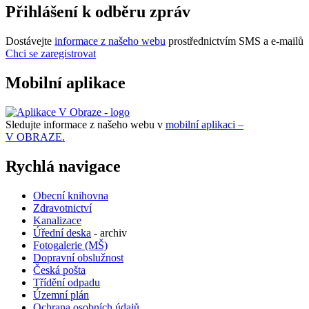
Přihlášení k odběru zpráv
Dostávejte
informace z našeho webu
prostřednictvím SMS a e-mailů
Chci se zaregistrovat
Mobilní aplikace
Sledujte informace z našeho webu v
mobilní aplikaci –
V OBRAZE.
Rychlá navigace
Obecní knihovna
Zdravotnictví
Kanalizace
Úřední deska
- archiv
Fotogalerie (MŠ)
Dopravní obslužnost
Česká pošta
Třídění odpadu
Územní plán
Ochrana osobních údajů