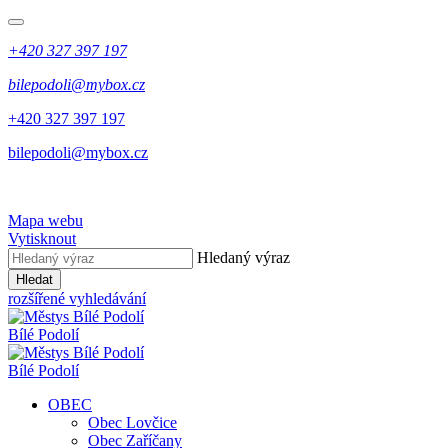
+420 327 397 197
bilepodoli@mybox.cz
+420 327 397 197
bilepodoli@mybox.cz
Mapa webu
Vytisknout
Hledaný výraz
Hledat
rozšířené vyhledávání
Bílé Podolí
Bílé Podolí
OBEC
Obec Lovčice
Obec Zaříčany