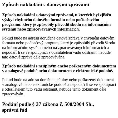
Způsob nakládání s datovými zprávami
Způsob nakládání s datovými zprávami, u kterých byl zjištěn
výskyt chybného datového formátu nebo počítačového
programu, který je způsobilý přivodit škodu na informačním
systému nebo zpracovávaných informacích.
Pokud bude na adresu doručena datová zpráva v chybném datovém
formátu nebo počítačový program, který je způsobilý přivodit škodu
na informačním systému nebo na zpracovávaných informacích a
nepodaří-li se ve spolupráci s odesílatelem vadu odstranit, nebude
tato datová zpráva dále zpracovávána.
Způsob nakládání s neúplným anebo poškozeným dokumentem
v analogové podobě nebo dokumentem v elektronické podobě.
Pokud bude na adresu doručen neúplný nebo poškozený dokument
v analogové nebo elektronické podobě a nepodaří-li se ve spolupráci
s odesílatelem tuto vadu odstranit, nebude tento dokument dále
zpracováván.
Podání podle § 37 zákona č. 500/2004 Sb.,
správní řád