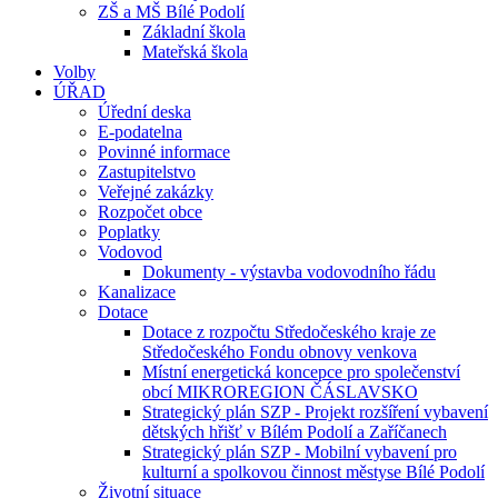
ZŠ a MŠ Bílé Podolí
Základní škola
Mateřská škola
Volby
ÚŘAD
Úřední deska
E-podatelna
Povinné informace
Zastupitelstvo
Veřejné zakázky
Rozpočet obce
Poplatky
Vodovod
Dokumenty - výstavba vodovodního řádu
Kanalizace
Dotace
Dotace z rozpočtu Středočeského kraje ze
Středočeského Fondu obnovy venkova
Místní energetická koncepce pro společenství
obcí MIKROREGION ČÁSLAVSKO
Strategický plán SZP - Projekt rozšíření vybavení
dětských hřišť v Bílém Podolí a Zaříčanech
Strategický plán SZP - Mobilní vybavení pro
kulturní a spolkovou činnost městyse Bílé Podolí
Životní situace