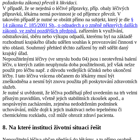
požadavku zákona) převzít k likvidaci.
V případě, že se nejedná o léčivé přípravky, příp. obaly léčivých
přípravků, lékárna nemá povinnost je od příjemce převzít. V
takovém případě je nutné se obrátit přímo na subjekt, který je dle
§
14 zákona č. 185/2001 Sb., o odpadech a o změně některých dalších
zákonů, ve znění pozdějších předpisů
, zařízením k využívání,
odstraňování, sběru nebo výkupu odpadů, kterému byl na základě
rozhodnutí krajského úřadu udělen souhlas k provozování činnosti v
této oblasti. Souhrnný přehled těchto zařízení by měl sdělit daný
krajský úřad.
Nepoužitelnými léčivy (ve smyslu bodu 04) jsou i neotevřená balení
léčiv, u kterých zatím neuplynula doba použitelnosti, jež však nelze
použít pro léčbu např. z důvodu vedlejších účinků nebo ukončení
léčby. I tato léčiva vrácena občanem do lékárny musí být
zneškodněna a nesmí být znovu použita při poskytování zdravotních
služeb.
Je nutné si uvědomit, že léčiva podléhají před uvedením na trh velmi
přísným pravidlům, včetně jejich stabilitních zkoušek apod., a
nesprávným zacházením, zejména nedodržením podmínek
uchovávání, může dojít k jejich inaktivaci nebo tepelnému či
chemickému rozkladu, což může ohrozit zdraví pacienta.
8. Na které instituci životní situaci řešit
Nepoužitelná léčiva občan předává do lékárny, a to přímo osobně