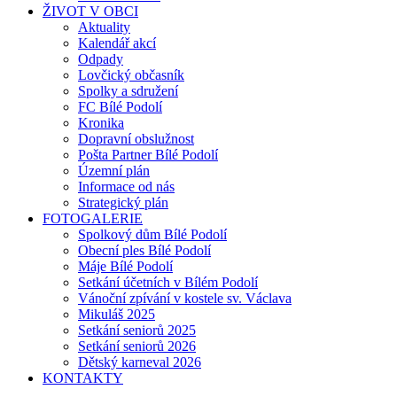
ŽIVOT V OBCI
Aktuality
Kalendář akcí
Odpady
Lovčický občasník
Spolky a sdružení
FC Bílé Podolí
Kronika
Dopravní obslužnost
Pošta Partner Bílé Podolí
Územní plán
Informace od nás
Strategický plán
FOTOGALERIE
Spolkový dům Bílé Podolí
Obecní ples Bílé Podolí
Máje Bílé Podolí
Setkání účetních v Bílém Podolí
Vánoční zpívání v kostele sv. Václava
Mikuláš 2025
Setkání seniorů 2025
Setkání seniorů 2026
Dětský karneval 2026
KONTAKTY