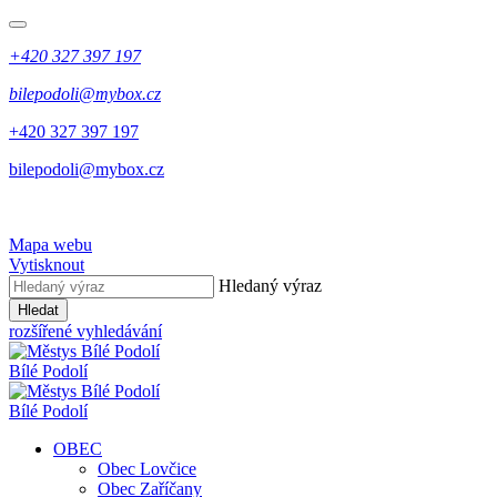
+420 327 397 197
bilepodoli@mybox.cz
+420 327 397 197
bilepodoli@mybox.cz
Mapa webu
Vytisknout
Hledaný výraz
Hledat
rozšířené vyhledávání
Bílé Podolí
Bílé Podolí
OBEC
Obec Lovčice
Obec Zaříčany