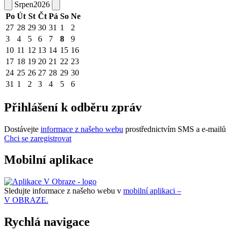
Srpen
2026
Po
Út
St
Čt
Pá
So
Ne
27
28
29
30
31
1
2
3
4
5
6
7
8
9
10
11
12
13
14
15
16
17
18
19
20
21
22
23
24
25
26
27
28
29
30
31
1
2
3
4
5
6
Přihlášení k odběru zpráv
Dostávejte
informace z našeho webu
prostřednictvím SMS a e-mailů
Chci se zaregistrovat
Mobilní aplikace
Sledujte informace z našeho webu v
mobilní aplikaci –
V OBRAZE.
Rychlá navigace