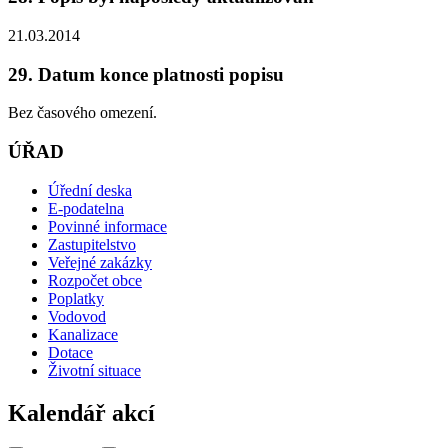
21.03.2014
29. Datum konce platnosti popisu
Bez časového omezení.
ÚŘAD
Úřední deska
E-podatelna
Povinné informace
Zastupitelstvo
Veřejné zakázky
Rozpočet obce
Poplatky
Vodovod
Kanalizace
Dotace
Životní situace
Kalendář akcí