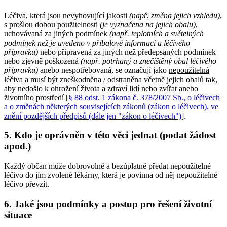
Léčiva, která jsou nevyhovující jakosti
(např. změna jejich vzhledu)
,
s prošlou dobou použitelnosti
(je vyznačena na jejich obalu)
,
uchovávaná za jiných podmínek
(např. teplotních a světelných
podmínek než je uvedeno v příbalové informaci u léčivého
přípravku)
nebo připravená za jiných než předepsaných podmínek
nebo zjevně poškozená
(např. potrhaný a znečištěný obal léčivého
přípravku)
anebo nespotřebovaná, se označují jako
nepoužitelná
léčiva
a musí být zneškodněna / odstraněna včetně jejich obalů tak,
aby nedošlo k ohrožení života a zdraví lidí nebo zvířat anebo
životního prostředí [
§ 88 odst. 1 zákona č. 378/2007 Sb., o léčivech
a o změnách některých souvisejících zákonů (zákon o léčivech), ve
znění pozdějších předpisů (dále jen "zákon o léčivech")
].
5. Kdo je oprávněn v této věci jednat (podat žádost
apod.)
Každý občan může dobrovolně a bezúplatně předat nepoužitelné
léčivo do jím zvolené lékárny, která je povinna od něj nepoužitelné
léčivo převzít.
6. Jaké jsou podmínky a postup pro řešení životní
situace