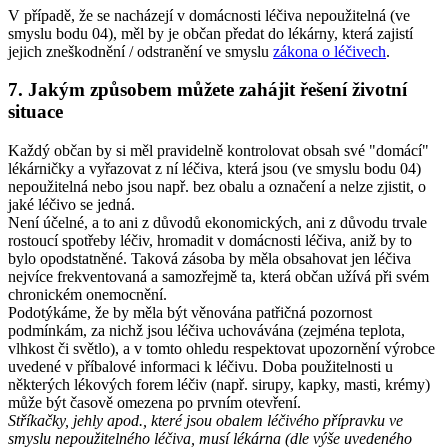
V případě, že se nacházejí v domácnosti léčiva nepoužitelná (ve
smyslu bodu 04), měl by je občan předat do lékárny, která zajistí
jejich zneškodnění / odstranění ve smyslu
zákona o léčivech
.
7. Jakým způsobem můžete zahájit řešení životní
situace
Každý občan by si měl pravidelně kontrolovat obsah své "domácí"
lékárničky a vyřazovat z ní léčiva, která jsou (ve smyslu bodu 04)
nepoužitelná nebo jsou např. bez obalu a označení a nelze zjistit, o
jaké léčivo se jedná.
Není účelné, a to ani z důvodů ekonomických, ani z důvodu trvale
rostoucí spotřeby léčiv, hromadit v domácnosti léčiva, aniž by to
bylo opodstatněné. Taková zásoba by měla obsahovat jen léčiva
nejvíce frekventovaná a samozřejmě ta, která občan užívá při svém
chronickém onemocnění.
Podotýkáme, že by měla být věnována patřičná pozornost
podmínkám, za nichž jsou léčiva uchovávána (zejména teplota,
vlhkost či světlo), a v tomto ohledu respektovat upozornění výrobce
uvedené v příbalové informaci k léčivu. Doba použitelnosti u
některých lékových forem léčiv (např. sirupy, kapky, masti, krémy)
může být časově omezena po prvním otevření.
Stříkačky, jehly apod., které jsou obalem léčivého přípravku ve
smyslu nepoužitelného léčiva, musí lékárna (dle výše uvedeného