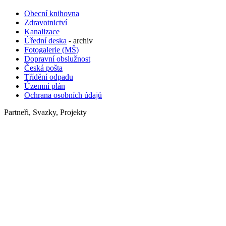
Obecní knihovna
Zdravotnictví
Kanalizace
Úřední deska
- archiv
Fotogalerie (MŠ)
Dopravní obslužnost
Česká pošta
Třídění odpadu
Územní plán
Ochrana osobních údajů
Partneři, Svazky, Projekty