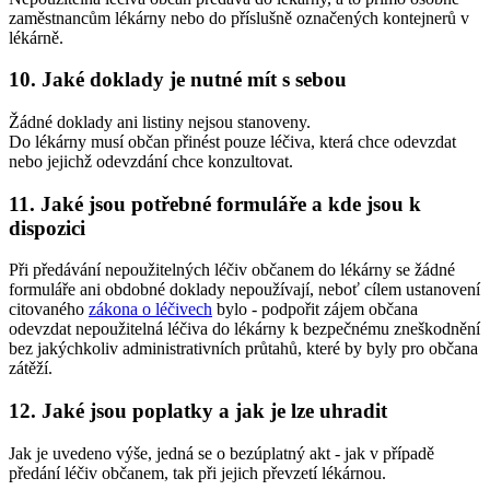
zaměstnancům lékárny nebo do příslušně označených kontejnerů v
lékárně.
10. Jaké doklady je nutné mít s sebou
Žádné doklady ani listiny nejsou stanoveny.
Do lékárny musí občan přinést pouze léčiva, která chce odevzdat
nebo jejichž odevzdání chce konzultovat.
11. Jaké jsou potřebné formuláře a kde jsou k
dispozici
Při předávání nepoužitelných léčiv občanem do lékárny se žádné
formuláře ani obdobné doklady nepoužívají, neboť cílem ustanovení
citovaného
zákona o léčivech
bylo - podpořit zájem občana
odevzdat nepoužitelná léčiva do lékárny k bezpečnému zneškodnění
bez jakýchkoliv administrativních průtahů, které by byly pro občana
zátěží.
12. Jaké jsou poplatky a jak je lze uhradit
Jak je uvedeno výše, jedná se o bezúplatný akt - jak v případě
předání léčiv občanem, tak při jejich převzetí lékárnou.