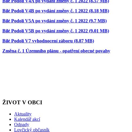
Bílé Podolí V4A po vydání změny č. 1 2022 (8.57 MB)
Bílé Podolí V4B po vydání změny č. 1 2022 (8.18 MB)
Bílé Podolí V5A po vydání změny č. 1 2022 (9.7 MB)
Bílé Podolí V5B po vydání změny č. 1 2022 (9.01 MB)
Bílé Podolí V7 vyhodnocení záboru (8.87 MB)
Změna č. 1 Územního plánu - opatření obecné povahy
ŽIVOT V OBCI
Aktuality
Kalendář akcí
Odpady
Lovčický občasník