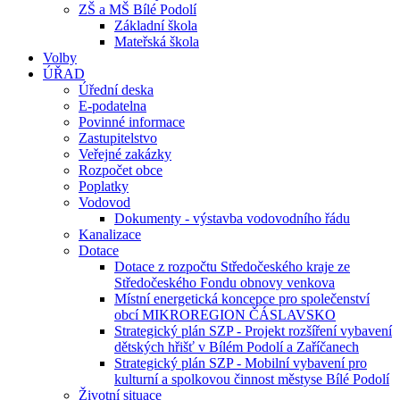
ZŠ a MŠ Bílé Podolí
Základní škola
Mateřská škola
Volby
ÚŘAD
Úřední deska
E-podatelna
Povinné informace
Zastupitelstvo
Veřejné zakázky
Rozpočet obce
Poplatky
Vodovod
Dokumenty - výstavba vodovodního řádu
Kanalizace
Dotace
Dotace z rozpočtu Středočeského kraje ze
Středočeského Fondu obnovy venkova
Místní energetická koncepce pro společenství
obcí MIKROREGION ČÁSLAVSKO
Strategický plán SZP - Projekt rozšíření vybavení
dětských hřišť v Bílém Podolí a Zaříčanech
Strategický plán SZP - Mobilní vybavení pro
kulturní a spolkovou činnost městyse Bílé Podolí
Životní situace