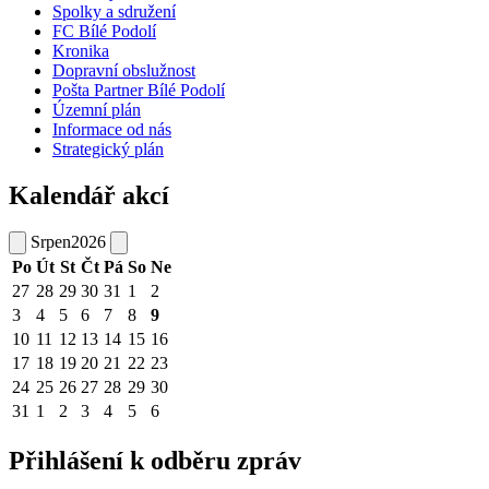
Spolky a sdružení
FC Bílé Podolí
Kronika
Dopravní obslužnost
Pošta Partner Bílé Podolí
Územní plán
Informace od nás
Strategický plán
Kalendář akcí
Srpen
2026
Po
Út
St
Čt
Pá
So
Ne
27
28
29
30
31
1
2
3
4
5
6
7
8
9
10
11
12
13
14
15
16
17
18
19
20
21
22
23
24
25
26
27
28
29
30
31
1
2
3
4
5
6
Přihlášení k odběru zpráv