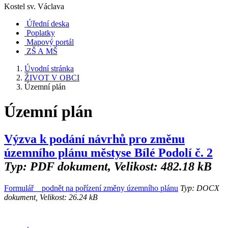
Kostel sv. Václava
Úřední deska
Poplatky
Mapový portál
ZŠ A MŠ
Úvodní stránka
ŽIVOT V OBCI
Územní plán
Územní plán
Výzva k podání návrhů pro změnu
územního plánu městyse Bílé Podolí č. 2
Typ: PDF dokument, Velikost: 482.18 kB
Formulář _ podnět na pořízení změny územního plánu
Typ: DOCX
dokument, Velikost: 26.24 kB