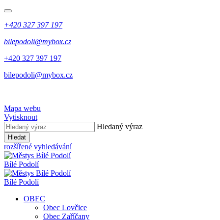
+420 327 397 197
bilepodoli@mybox.cz
+420 327 397 197
bilepodoli@mybox.cz
Mapa webu
Vytisknout
Hledaný výraz
Hledat
rozšířené vyhledávání
Bílé Podolí
Bílé Podolí
OBEC
Obec Lovčice
Obec Zaříčany