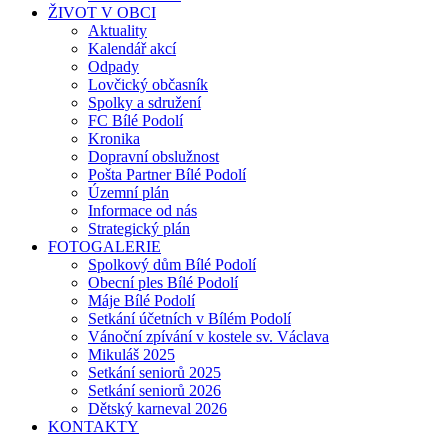
ŽIVOT V OBCI
Aktuality
Kalendář akcí
Odpady
Lovčický občasník
Spolky a sdružení
FC Bílé Podolí
Kronika
Dopravní obslužnost
Pošta Partner Bílé Podolí
Územní plán
Informace od nás
Strategický plán
FOTOGALERIE
Spolkový dům Bílé Podolí
Obecní ples Bílé Podolí
Máje Bílé Podolí
Setkání účetních v Bílém Podolí
Vánoční zpívání v kostele sv. Václava
Mikuláš 2025
Setkání seniorů 2025
Setkání seniorů 2026
Dětský karneval 2026
KONTAKTY