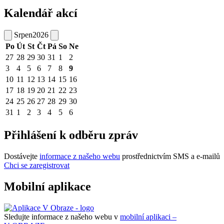
Kalendář akcí
Srpen
2026
Po
Út
St
Čt
Pá
So
Ne
27
28
29
30
31
1
2
3
4
5
6
7
8
9
10
11
12
13
14
15
16
17
18
19
20
21
22
23
24
25
26
27
28
29
30
31
1
2
3
4
5
6
Přihlášení k odběru zpráv
Dostávejte
informace z našeho webu
prostřednictvím SMS a e-mailů
Chci se zaregistrovat
Mobilní aplikace
Sledujte informace z našeho webu v
mobilní aplikaci –