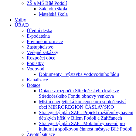
ZŠ a MŠ Bílé Podolí
Základní škola
Mateřská škola
Volby
ÚŘAD
Úřední deska
E-podatelna
Povinné informace
Zastupitelstvo
Veřejné zakázky
Rozpočet obce
Poplatky
Vodovod
Dokumenty - výstavba vodovodního řádu
Kanalizace
Dotace
Dotace z rozpočtu Středočeského kraje ze
Středočeského Fondu obnovy venkova
Místní energetická koncepce pro společenství
obcí MIKROREGION ČÁSLAVSKO
Strategický plán SZP - Projekt rozšíření vybavení
dětských hřišť v Bílém Podolí a Zaříčanech
Strategický plán SZP - Mobilní vybavení pro
kulturní a spolkovou činnost městyse Bílé Podolí
Životní situace