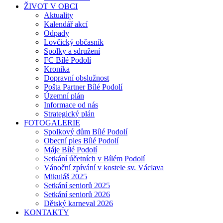
ŽIVOT V OBCI
Aktuality
Kalendář akcí
Odpady
Lovčický občasník
Spolky a sdružení
FC Bílé Podolí
Kronika
Dopravní obslužnost
Pošta Partner Bílé Podolí
Územní plán
Informace od nás
Strategický plán
FOTOGALERIE
Spolkový dům Bílé Podolí
Obecní ples Bílé Podolí
Máje Bílé Podolí
Setkání účetních v Bílém Podolí
Vánoční zpívání v kostele sv. Václava
Mikuláš 2025
Setkání seniorů 2025
Setkání seniorů 2026
Dětský karneval 2026
KONTAKTY