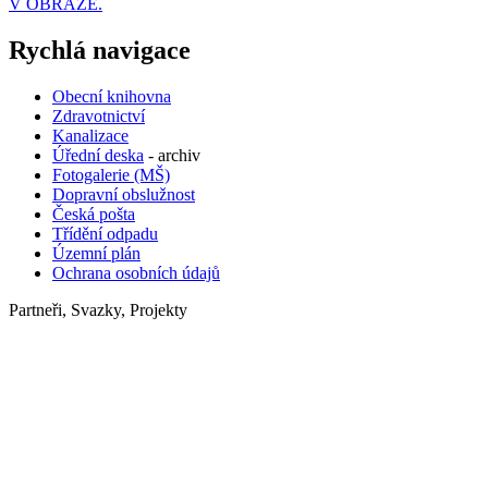
V OBRAZE.
Rychlá navigace
Obecní knihovna
Zdravotnictví
Kanalizace
Úřední deska
- archiv
Fotogalerie (MŠ)
Dopravní obslužnost
Česká pošta
Třídění odpadu
Územní plán
Ochrana osobních údajů
Partneři, Svazky, Projekty