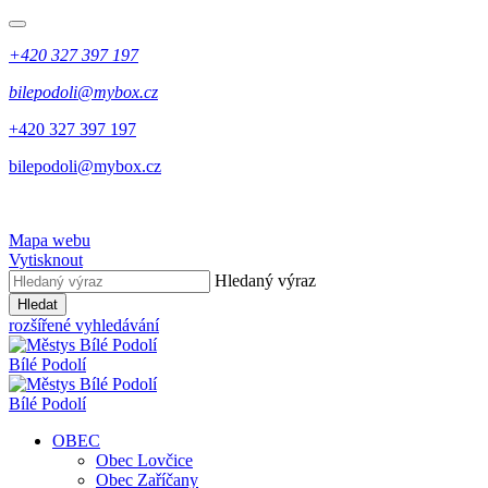
+420 327 397 197
bilepodoli@mybox.cz
+420 327 397 197
bilepodoli@mybox.cz
Mapa webu
Vytisknout
Hledaný výraz
Hledat
rozšířené vyhledávání
Bílé Podolí
Bílé Podolí
OBEC
Obec Lovčice
Obec Zaříčany