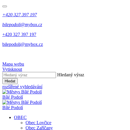
+420 327 397 197
bilepodoli@mybox.cz
+420 327 397 197
bilepodoli@mybox.cz
Mapa webu
Vytisknout
Hledaný výraz
Hledat
rozšířené vyhledávání
Bílé Podolí
Bílé Podolí
OBEC
Obec Lovčice
Obec Zaříčany