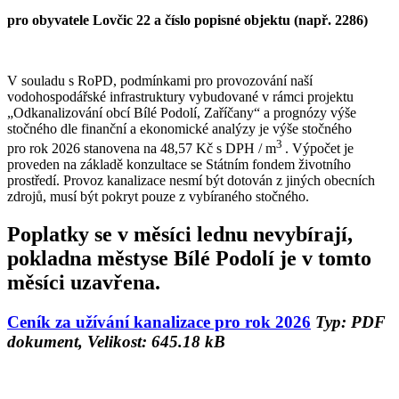
pro obyvatele Lovčic 22 a číslo popisné objektu (např. 2286)
V souladu s RoPD, podmínkami pro provozování naší
vodohospodářské infrastruktury vybudované v rámci projektu
„Odkanalizování obcí Bílé Podolí, Zaříčany“ a prognózy výše
stočného dle finanční a ekonomické analýzy je výše stočného
3
pro rok 2026 stanovena na 48,57 Kč s DPH / m
. Výpočet je
proveden na základě konzultace se Státním fondem životního
prostředí. Provoz kanalizace nesmí být dotován z jiných obecních
zdrojů, musí být pokryt pouze z vybíraného stočného.
Poplatky se v měsíci lednu nevybírají,
pokladna městyse Bílé Podolí je v tomto
měsíci uzavřena.
Ceník za užívání kanalizace pro rok 2026
Typ: PDF
dokument, Velikost: 645.18 kB