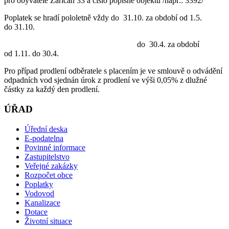
pro obyvatele Zaříčan 33 a číslo popisné objektu /např.: 3392/
Poplatek se hradí pololetně vždy do 31.10. za období od 1.5.
do 31.10.
do 30.4. za období
od 1.11. do 30.4.
Pro případ prodlení odběratele s placením je ve smlouvě o odvádění
odpadních vod sjednán úrok z prodlení ve výši 0,05% z dlužné
částky za každý den prodlení.
ÚŘAD
Úřední deska
E-podatelna
Povinné informace
Zastupitelstvo
Veřejné zakázky
Rozpočet obce
Poplatky
Vodovod
Kanalizace
Dotace
Životní situace