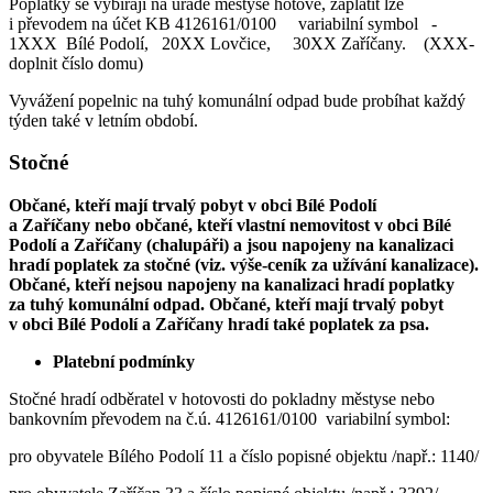
Poplatky se vybírají na úřadě městyse hotově, zaplatit lze
i převodem na účet KB 4126161/0100 variabilní symbol -
1XXX Bílé Podolí, 20XX Lovčice, 30XX Zaříčany. (XXX-
doplnit číslo domu)
Vyvážení popelnic na tuhý komunální odpad bude probíhat každý
týden také v letním období.
Stočné
Občané, kteří mají trvalý pobyt v obci Bílé Podolí
a Zaříčany nebo občané, kteří vlastní nemovitost v obci Bílé
Podolí a Zaříčany (chalupáři) a jsou napojeny na kanalizaci
hradí poplatek za stočné (viz. výše-ceník za užívání kanalizace).
Občané, kteří nejsou napojeny na kanalizaci hradí poplatky
za tuhý komunální odpad. Občané, kteří mají trvalý pobyt
v obci Bílé Podolí a Zaříčany hradí také poplatek za psa.
Platební podmínky
Stočné hradí odběratel v hotovosti do pokladny městyse nebo
bankovním převodem na č.ú. 4126161/0100 variabilní symbol:
pro obyvatele Bílého Podolí 11 a číslo popisné objektu /např.: 1140/