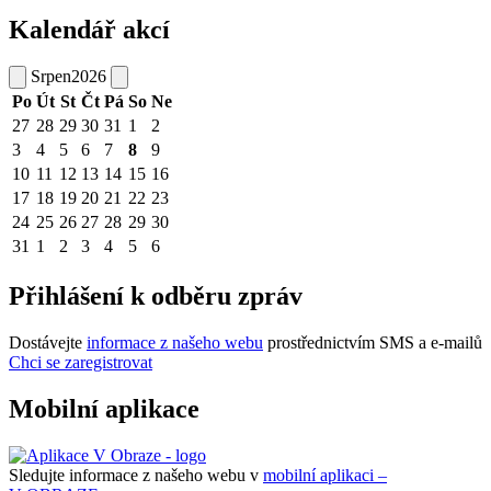
Kalendář akcí
Srpen
2026
Po
Út
St
Čt
Pá
So
Ne
27
28
29
30
31
1
2
3
4
5
6
7
8
9
10
11
12
13
14
15
16
17
18
19
20
21
22
23
24
25
26
27
28
29
30
31
1
2
3
4
5
6
Přihlášení k odběru zpráv
Dostávejte
informace z našeho webu
prostřednictvím SMS a e-mailů
Chci se zaregistrovat
Mobilní aplikace
Sledujte informace z našeho webu v
mobilní aplikaci –