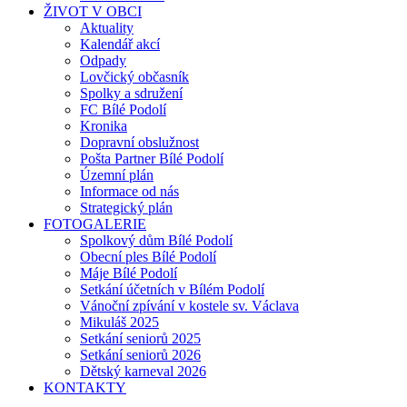
ŽIVOT V OBCI
Aktuality
Kalendář akcí
Odpady
Lovčický občasník
Spolky a sdružení
FC Bílé Podolí
Kronika
Dopravní obslužnost
Pošta Partner Bílé Podolí
Územní plán
Informace od nás
Strategický plán
FOTOGALERIE
Spolkový dům Bílé Podolí
Obecní ples Bílé Podolí
Máje Bílé Podolí
Setkání účetních v Bílém Podolí
Vánoční zpívání v kostele sv. Václava
Mikuláš 2025
Setkání seniorů 2025
Setkání seniorů 2026
Dětský karneval 2026
KONTAKTY