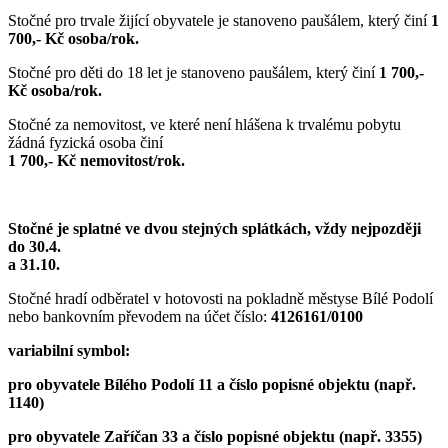
Stočné pro trvale žijící obyvatele je stanoveno paušálem, který činí
1
700,- Kč osoba/rok.
Stočné pro děti do 18 let je stanoveno paušálem, který činí
1 700,-
Kč osoba/rok.
Stočné za nemovitost, ve které není hlášena k trvalému pobytu
žádná fyzická osoba činí
1 700,- Kč nemovitost/rok.
Stočné je splatné ve dvou stejných splátkách, vždy nejpozději
do 30.4.
a 31.10.
Stočné hradí odběratel v hotovosti na pokladně městyse Bílé Podolí
nebo bankovním převodem na účet číslo:
4126161/0100
variabilní symbol:
pro obyvatele Bílého Podolí 11 a číslo popisné objektu (např.
1140)
pro obyvatele Zaříčan 33 a číslo popisné objektu (např. 3355)