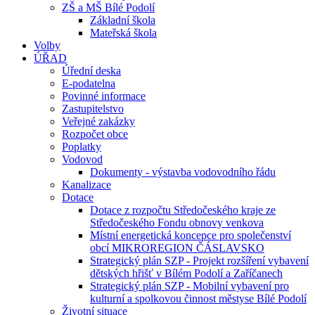
ZŠ a MŠ Bílé Podolí
Základní škola
Mateřská škola
Volby
ÚŘAD
Úřední deska
E-podatelna
Povinné informace
Zastupitelstvo
Veřejné zakázky
Rozpočet obce
Poplatky
Vodovod
Dokumenty - výstavba vodovodního řádu
Kanalizace
Dotace
Dotace z rozpočtu Středočeského kraje ze
Středočeského Fondu obnovy venkova
Místní energetická koncepce pro společenství
obcí MIKROREGION ČÁSLAVSKO
Strategický plán SZP - Projekt rozšíření vybavení
dětských hřišť v Bílém Podolí a Zaříčanech
Strategický plán SZP - Mobilní vybavení pro
kulturní a spolkovou činnost městyse Bílé Podolí
Životní situace