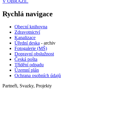
V OBRAZE.
Rychlá navigace
Obecní knihovna
Zdravotnictví
Kanalizace
Úřední deska
- archiv
Fotogalerie (MŠ)
Dopravní obslužnost
Česká pošta
Třídění odpadu
Územní plán
Ochrana osobních údajů
Partneři, Svazky, Projekty