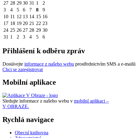
27
28
29
30
31
1
2
3
4
5
6
7
8
9
10
11
12
13
14
15
16
17
18
19
20
21
22
23
24
25
26
27
28
29
30
31
1
2
3
4
5
6
Přihlášení k odběru zpráv
Dostávejte
informace z našeho webu
prostřednictvím SMS a e-mailů
Chci se zaregistrovat
Mobilní aplikace
Sledujte informace z našeho webu v
mobilní aplikaci –
V OBRAZE.
Rychlá navigace
Obecní knihovna