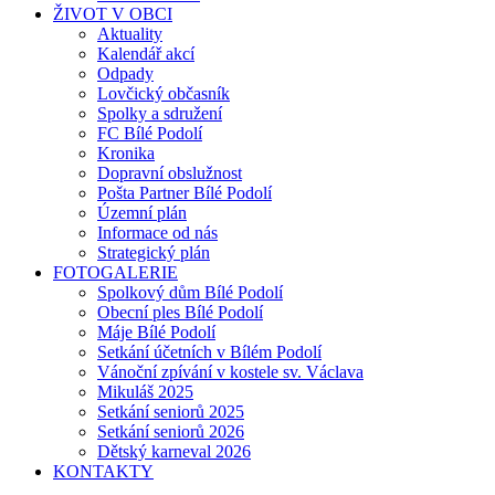
ŽIVOT V OBCI
Aktuality
Kalendář akcí
Odpady
Lovčický občasník
Spolky a sdružení
FC Bílé Podolí
Kronika
Dopravní obslužnost
Pošta Partner Bílé Podolí
Územní plán
Informace od nás
Strategický plán
FOTOGALERIE
Spolkový dům Bílé Podolí
Obecní ples Bílé Podolí
Máje Bílé Podolí
Setkání účetních v Bílém Podolí
Vánoční zpívání v kostele sv. Václava
Mikuláš 2025
Setkání seniorů 2025
Setkání seniorů 2026
Dětský karneval 2026
KONTAKTY