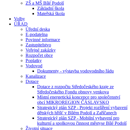
ZŠ a MŠ Bílé Podolí
Základní škola
Mateřská škola
Volby
ÚŘAD
Úřední deska
E-podatelna
Povinné informace
Zastupitelstvo
Veřejné zakázky
Rozpočet obce
Poplatky
Vodovod
Dokumenty - výstavba vodovodního řádu
Kanalizace
Dotace
Dotace z rozpočtu Středočeského kraje ze
Středočeského Fondu obnovy venkova
Místní energetická koncepce pro společenství
obcí MIKROREGION ČÁSLAVSKO
Strategický plán SZP - Projekt rozšíření vybavení
dětských hřišť v Bílém Podolí a Zaříčanech
Strategický plán SZP - Mobilní vybavení pro
kulturní a spolkovou činnost městyse Bílé Podolí
Životní situace