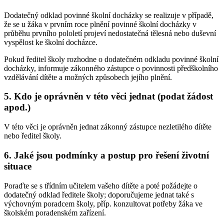
Dodatečný odklad povinné školní docházky se realizuje v případě,
že se u žáka v prvním roce plnění povinné školní docházky v
průběhu prvního pololetí projeví nedostatečná tělesná nebo duševní
vyspělost ke školní docházce.
Pokud ředitel školy rozhodne o dodatečném odkladu povinné školní
docházky, informuje zákonného zástupce o povinnosti předškolního
vzdělávání dítěte a možných způsobech jejího plnění.
5. Kdo je oprávněn v této věci jednat (podat žádost
apod.)
V této věci je oprávněn jednat zákonný zástupce nezletilého dítěte
nebo ředitel školy.
6. Jaké jsou podmínky a postup pro řešení životní
situace
Poraďte se s třídním učitelem vašeho dítěte a poté požádejte o
dodatečný odklad ředitele školy; doporučujeme jednat také s
výchovným poradcem školy, příp. konzultovat potřeby žáka ve
školském poradenském zařízení.