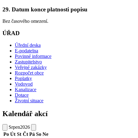
29. Datum konce platnosti popisu
Bez časového omezení.
ÚŘAD
Úřední deska
E-podatelna
Povinné informace
Zastupitelstvo
Veřejné zakázky
Rozpočet obce
Poplatky
Vodovod
Kanalizace
Dotace
Životní situace
Kalendář akcí
Srpen
2026
Po
Út
St
Čt
Pá
So
Ne