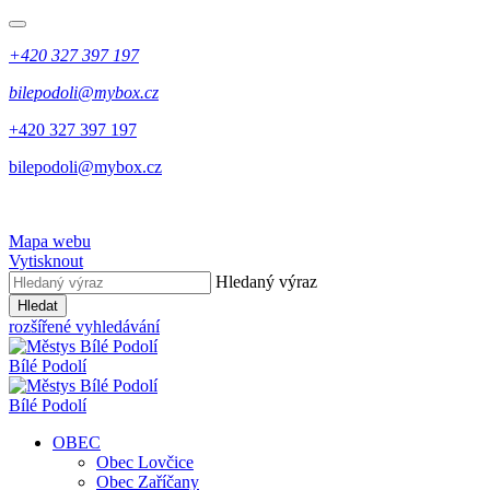
+420 327 397 197
bilepodoli@mybox.cz
+420 327 397 197
bilepodoli@mybox.cz
Mapa webu
Vytisknout
Hledaný výraz
Hledat
rozšířené vyhledávání
Bílé Podolí
Bílé Podolí
OBEC
Obec Lovčice
Obec Zaříčany