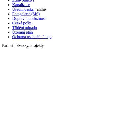
Zdravotnictví
Kanalizace
Úřední deska
- archiv
Fotogalerie (MŠ)
Dopravní obslužnost
Česká pošta
Třídění odpadu
Územní plán
Ochrana osobních údajů
Partneři, Svazky, Projekty