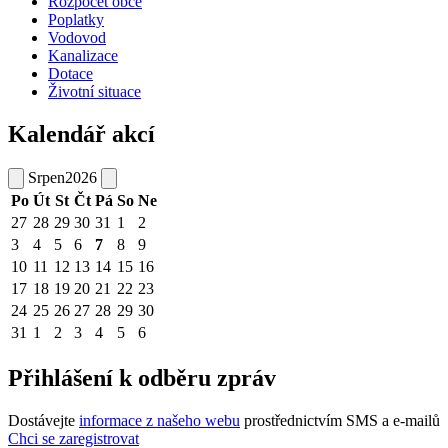
Rozpočet obce
Poplatky
Vodovod
Kanalizace
Dotace
Životní situace
Kalendář akcí
Srpen
2026
Po
Út
St
Čt
Pá
So
Ne
27
28
29
30
31
1
2
3
4
5
6
7
8
9
10
11
12
13
14
15
16
17
18
19
20
21
22
23
24
25
26
27
28
29
30
31
1
2
3
4
5
6
Přihlášení k odběru zpráv
Dostávejte
informace z našeho webu
prostřednictvím SMS a e-mailů
Chci se zaregistrovat