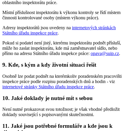
oblastního inspektorátu práce.
Místní příslušnost inspektorátu k výkonu kontroly se řídí místem
činnosti kontrolované osoby (místem výkonu práce).
Adresy inspektorátů jsou uvedeny na
internetových stránkách
Státního úřadu inspekce práce
.
Pokud si podatel není jistý, kterému inspektorátu podnět přísluší,
může ho zaslat inspektorátu, kde má zaměstnavatel sídlo, nebo
přímo na adresu Státního úřadu inspekce práce:
opava@suip.cz
.
9. Kde, s kým a kdy životní situaci řešit
Osobně lze podat podnět na kterémkoliv poradenském pracovišti
inspekce práce podle rozpisu poradenských dnů a hodin - viz
internetové stránky Státního úřadu inspekce práce
.
10. Jaké doklady je nutné mít s sebou
Není nutné prokazovat svou totožnost; je však vhodné předložit
doklady související s popisovanými skutečnostmi.
11. Jaké jsou potřebné formuláře a kde jsou k