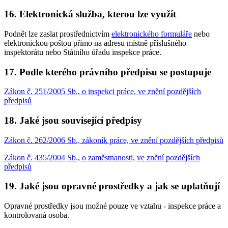
16. Elektronická služba, kterou lze využít
Podnět lze zaslat prostřednictvím
elektronického formuláře
nebo
elektronickou poštou přímo na adresu místně příslušného
inspektorátu nebo Státního úřadu inspekce práce.
17. Podle kterého právního předpisu se postupuje
Zákon č. 251/2005 Sb., o inspekci práce, ve znění pozdějších
předpisů
18. Jaké jsou související předpisy
Zákon č. 262/2006 Sb., zákoník práce, ve znění pozdějších předpisů
Zákon č. 435/2004 Sb., o zaměstnanosti, ve znění pozdějších
předpisů
19. Jaké jsou opravné prostředky a jak se uplatňují
Opravné prostředky jsou možné pouze ve vztahu - inspekce práce a
kontrolovaná osoba.