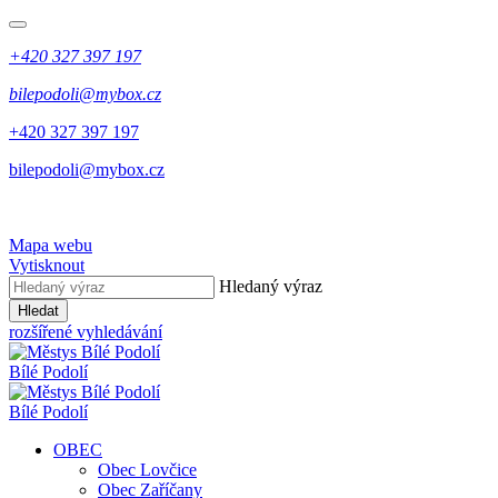
+420 327 397 197
bilepodoli@mybox.cz
+420 327 397 197
bilepodoli@mybox.cz
Mapa webu
Vytisknout
Hledaný výraz
Hledat
rozšířené vyhledávání
Bílé Podolí
Bílé Podolí
OBEC
Obec Lovčice
Obec Zaříčany