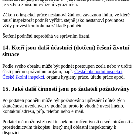
je vždy o způsobu vyřízení vyrozuměn.
Zákon o inspekci práce nestanoví žádnou závaznou lhůtu, ve které
musí inspektorát podnět vyřídit, stejně jako nestanoví povinnost
vždy provést kontrolu na základě podnětu.
Šetření podnětů neprobíhá ve správním řízení.
14. Kteří jsou další účastníci (dotčení) řešení životní
situace
Podle svého obsahu může být podnět postoupen zcela nebo v určité
části jinému správnímu orgánu, např.
České obchodní inspekci
,
České školní inspekci
, orgánu hygieny práce, úřadu práce apod.
15. Jaké další činnosti jsou po žadateli požadovány
Po podateli podnětu může být požadováno upřesnění důležitých
skutečností uvedených v podnětu, proto je vhodné uvést jméno,
kontaktní adresu, příp. telefon nebo e-mail.
Podatel má možnost zbavit inspektora mlčenlivosti o své totožnosti -
prostřednictvím tiskopisu, který mají oblastní inspektoráty k
dispozici.