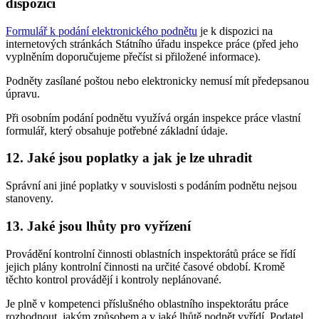
dispozici
Formulář k podání elektronického podnětu
je k dispozici na
internetových stránkách Státního úřadu inspekce práce (před jeho
vyplněním doporučujeme přečíst si přiložené informace).
Podněty zasílané poštou nebo elektronicky nemusí mít předepsanou
úpravu.
Při osobním podání podnětu využívá orgán inspekce práce vlastní
formulář, který obsahuje potřebné základní údaje.
12. Jaké jsou poplatky a jak je lze uhradit
Správní ani jiné poplatky v souvislosti s podáním podnětu nejsou
stanoveny.
13. Jaké jsou lhůty pro vyřízení
Provádění kontrolní činnosti oblastních inspektorátů práce se řídí
jejich plány kontrolní činnosti na určité časové období. Kromě
těchto kontrol provádějí i kontroly neplánované.
Je plně v kompetenci příslušného oblastního inspektorátu práce
rozhodnout, jakým způsobem a v jaké lhůtě podnět vyřídí. Podatel