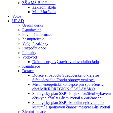
ZŠ a MŠ Bílé Podolí
Základní škola
Mateřská škola
Volby
ÚŘAD
Úřední deska
E-podatelna
Povinné informace
Zastupitelstvo
Veřejné zakázky
Rozpočet obce
Poplatky
Vodovod
Dokumenty - výstavba vodovodního řádu
Kanalizace
Dotace
Dotace z rozpočtu Středočeského kraje ze
Středočeského Fondu obnovy venkova
Místní energetická koncepce pro společenství
obcí MIKROREGION ČÁSLAVSKO
Strategický plán SZP - Projekt rozšíření vybavení
dětských hřišť v Bílém Podolí a Zaříčanech
Strategický plán SZP - Mobilní vybavení pro
kulturní a spolkovou činnost městyse Bílé Podolí
Životní situace