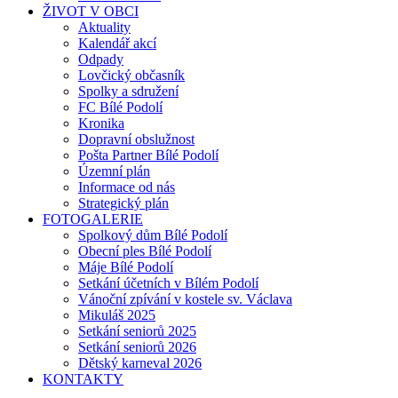
ŽIVOT V OBCI
Aktuality
Kalendář akcí
Odpady
Lovčický občasník
Spolky a sdružení
FC Bílé Podolí
Kronika
Dopravní obslužnost
Pošta Partner Bílé Podolí
Územní plán
Informace od nás
Strategický plán
FOTOGALERIE
Spolkový dům Bílé Podolí
Obecní ples Bílé Podolí
Máje Bílé Podolí
Setkání účetních v Bílém Podolí
Vánoční zpívání v kostele sv. Václava
Mikuláš 2025
Setkání seniorů 2025
Setkání seniorů 2026
Dětský karneval 2026
KONTAKTY