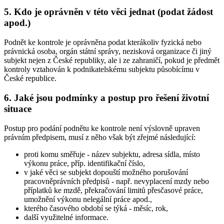
5. Kdo je oprávněn v této věci jednat (podat žádost
apod.)
Podnět ke kontrole je oprávněna podat kterákoliv fyzická nebo
právnická osoba, orgán státní správy, nezisková organizace či jiný
subjekt nejen z České republiky, ale i ze zahraničí, pokud je předmět
kontroly vztahován k podnikatelskému subjektu působícímu v
České republice.
6. Jaké jsou podmínky a postup pro řešení životní
situace
Postup pro podání podnětu ke kontrole není výslovně upraven
právním předpisem, musí z něho však být zřejmé následující:
proti komu směřuje - název subjektu, adresa sídla, místo
výkonu práce, příp. identifikační číslo,
v jaké věci se subjekt dopouští možného porušování
pracovněprávních předpisů - např. nevyplacení mzdy nebo
příplatků ke mzdě, překračování limitů přesčasové práce,
umožnění výkonu nelegální práce apod.,
kterého časového období se týká - měsíc, rok,
další využitelné informace.