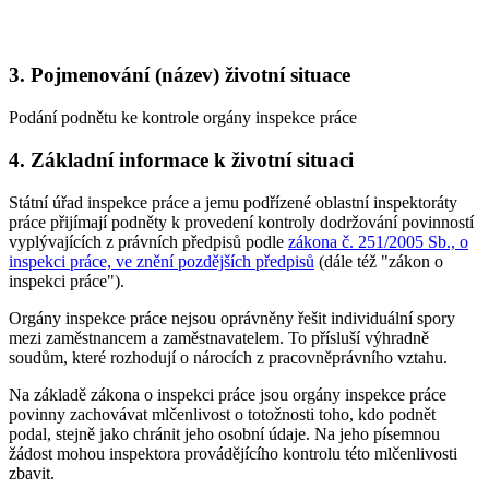
3. Pojmenování (název) životní situace
Podání podnětu ke kontrole orgány inspekce práce
4. Základní informace k životní situaci
Státní úřad inspekce práce a jemu podřízené oblastní inspektoráty
práce přijímají podněty k provedení kontroly dodržování povinností
vyplývajících z právních předpisů podle
zákona č. 251/2005 Sb., o
inspekci práce, ve znění pozdějších předpisů
(dále též "zákon o
inspekci práce").
Orgány inspekce práce nejsou oprávněny řešit individuální spory
mezi zaměstnancem a zaměstnavatelem. To přísluší výhradně
soudům, které rozhodují o nárocích z pracovněprávního vztahu.
Na základě zákona o inspekci práce jsou orgány inspekce práce
povinny zachovávat mlčenlivost o totožnosti toho, kdo podnět
podal, stejně jako chránit jeho osobní údaje. Na jeho písemnou
žádost mohou inspektora provádějícího kontrolu této mlčenlivosti
zbavit.