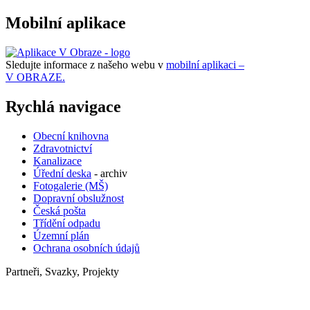
Mobilní aplikace
Sledujte informace z našeho webu v
mobilní aplikaci –
V OBRAZE.
Rychlá navigace
Obecní knihovna
Zdravotnictví
Kanalizace
Úřední deska
- archiv
Fotogalerie (MŠ)
Dopravní obslužnost
Česká pošta
Třídění odpadu
Územní plán
Ochrana osobních údajů
Partneři, Svazky, Projekty