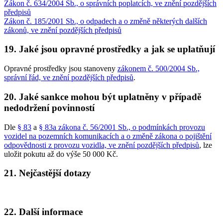
Zákon č. 634/2004 Sb., o správních poplatcích, ve znění pozdějších
předpisů
Zákon č. 185/2001 Sb., o odpadech a o změně některých dalších
zákonů, ve znění pozdějších předpisů
19. Jaké jsou opravné prostředky a jak se uplatňují
Opravné prostředky jsou stanoveny
zákonem č. 500/2004 Sb.,
správní řád, ve znění pozdějších předpisů
.
20. Jaké sankce mohou být uplatněny v případě
nedodržení povinností
Dle
§ 83
a
§ 83a zákona č. 56/2001 Sb., o podmínkách provozu
vozidel na pozemních komunikacích a o změně zákona o pojištění
odpovědnosti z provozu vozidla, ve znění pozdějších předpisů
, lze
uložit pokutu až do výše 50 000 Kč.
21. Nejčastější dotazy
22. Další informace