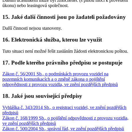
Dalším účastníkem může být zmocněnec (s plnou mocí k provedení
úkonu) nebo leasingová společnost.
15. Jaké další činnosti jsou po žadateli požadovány
Další činnosti nejsou stanoveny.
16. Elektronická služba, kterou lze využít
Tuto situaci není možné řešit zasláním žádosti elektronickou poštou.
17. Podle kterého právního předpisu se postupuje
Zákon č. 56/2001 Sb., o podmínkách provozu vozidel na
pozemních komunikacích a o změně zákona o pojištění
odpovědnosti z provozu vozidla, ve znění pozdějších předpisů
18. Jaké jsou související předpisy
Vyhláška č. 343/2014 Sb., o registraci vozidel, ve znění pozdějších
předpisů
Zákon č. 168/1999 Sb., o pojištění odpovědnosti z provozu vozidla,
ve znění pozdějších předpisů
Zákon č. 500/2004 Sb., správní řád, ve znění pozdějších předpisů