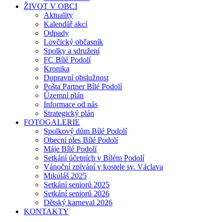
ŽIVOT V OBCI
Aktuality
Kalendář akcí
Odpady
Lovčický občasník
Spolky a sdružení
FC Bílé Podolí
Kronika
Dopravní obslužnost
Pošta Partner Bílé Podolí
Územní plán
Informace od nás
Strategický plán
FOTOGALERIE
Spolkový dům Bílé Podolí
Obecní ples Bílé Podolí
Máje Bílé Podolí
Setkání účetních v Bílém Podolí
Vánoční zpívání v kostele sv. Václava
Mikuláš 2025
Setkání seniorů 2025
Setkání seniorů 2026
Dětský karneval 2026
KONTAKTY