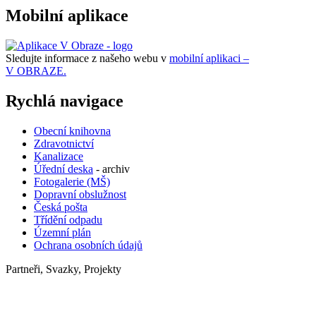
Mobilní aplikace
Sledujte informace z našeho webu v
mobilní aplikaci –
V OBRAZE.
Rychlá navigace
Obecní knihovna
Zdravotnictví
Kanalizace
Úřední deska
- archiv
Fotogalerie (MŠ)
Dopravní obslužnost
Česká pošta
Třídění odpadu
Územní plán
Ochrana osobních údajů
Partneři, Svazky, Projekty