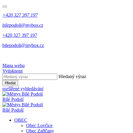
+420 327 397 197
bilepodoli@mybox.cz
+420 327 397 197
bilepodoli@mybox.cz
Mapa webu
Vytisknout
Hledaný výraz
Hledat
rozšířené vyhledávání
Bílé Podolí
Bílé Podolí
OBEC
Obec Lovčice
Obec Zaříčany