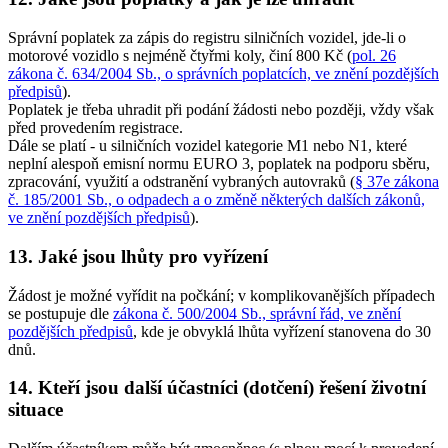
Správní poplatek za zápis do registru silničních vozidel, jde-li o
motorové vozidlo s nejméně čtyřmi koly, činí 800 Kč (
pol. 26
zákona č. 634/2004 Sb., o správních poplatcích, ve znění pozdějších
předpisů
).
Poplatek je třeba uhradit při podání žádosti nebo později, vždy však
před provedením registrace.
Dále se platí - u silničních vozidel kategorie M1 nebo N1, které
neplní alespoň emisní normu EURO 3, poplatek na podporu sběru,
zpracování, využití a odstranění vybraných autovraků (
§ 37e zákona
č. 185/2001 Sb., o odpadech a o změně některých dalších zákonů,
ve znění pozdějších předpisů
).
13. Jaké jsou lhůty pro vyřízení
Žádost je možné vyřídit na počkání; v komplikovanějších případech
se postupuje dle
zákona č. 500/2004 Sb., správní řád, ve znění
pozdějších předpisů
, kde je obvyklá lhůta vyřízení stanovena do 30
dnů.
14. Kteří jsou další účastníci (dotčení) řešení životní
situace