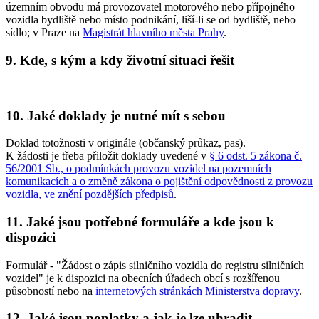
územním obvodu má provozovatel motorového nebo přípojného
vozidla bydliště nebo místo podnikání, liší-li se od bydliště, nebo
sídlo; v Praze na
Magistrát hlavního města Prahy
.
9. Kde, s kým a kdy životní situaci řešit
10. Jaké doklady je nutné mít s sebou
Doklad totožnosti v originále (občanský průkaz, pas).
K žádosti je třeba přiložit doklady uvedené v
§ 6 odst. 5 zákona č.
56/2001 Sb., o podmínkách provozu vozidel na pozemních
komunikacích a o změně zákona o pojištění odpovědnosti z provozu
vozidla, ve znění pozdějších předpisů
.
11. Jaké jsou potřebné formuláře a kde jsou k
dispozici
Formulář - "Žádost o zápis silničního vozidla do registru silničních
vozidel" je k dispozici na obecních úřadech obcí s rozšířenou
působností nebo na
internetových stránkách Ministerstva dopravy
.
12. Jaké jsou poplatky a jak je lze uhradit