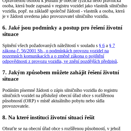
Oprávněnou osobou k jednání je obecně fyzická nebo právnická
osoba, která bude zapsaná v registru vozidel jako vlastník silničního
vozidla, popř. na základě společné žádosti - vlastník a osoba, která
je v žádosti uvedena jako provozovatel silničního vozidla.
6. Jaké jsou podmínky a postup pro řešení životní
situace
Splnění všech požadovaných náležitostí v souladu s
§ 6
a
§ 7
zákona č. 56/2001 Sb., o podmínkách provozu vozidel na
pozemních komunikacích a o změně zákona o pojištění
odpovědnosti z provozu vozidla, ve znění pozdějších předpisů
.
7. Jakým způsobem můžete zahájit řešení životní
situace
Podáním písemné žádosti o zápis silničního vozidla do registru
silničních vozidel na příslušný obecní úřad obce s rozšířenou
působností (ORP) v místě aktuálního pobytu nebo sídla
provozovatele.
8. Na které instituci životní situaci řešit
Obraťte se na obecní úřad obce s rozšířenou působností, v jehož