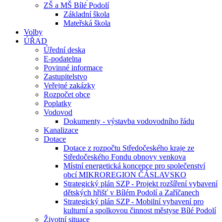
ZŠ a MŠ Bílé Podolí
Základní škola
Mateřská škola
Volby
ÚŘAD
Úřední deska
E-podatelna
Povinné informace
Zastupitelstvo
Veřejné zakázky
Rozpočet obce
Poplatky
Vodovod
Dokumenty - výstavba vodovodního řádu
Kanalizace
Dotace
Dotace z rozpočtu Středočeského kraje ze
Středočeského Fondu obnovy venkova
Místní energetická koncepce pro společenství
obcí MIKROREGION ČÁSLAVSKO
Strategický plán SZP - Projekt rozšíření vybavení
dětských hřišť v Bílém Podolí a Zaříčanech
Strategický plán SZP - Mobilní vybavení pro
kulturní a spolkovou činnost městyse Bílé Podolí
Životní situace