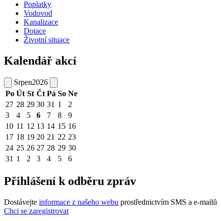
Poplatky
Vodovod
Kanalizace
Dotace
Životní situace
Kalendář akcí
Srpen
2026
Po
Út
St
Čt
Pá
So
Ne
27
28
29
30
31
1
2
3
4
5
6
7
8
9
10
11
12
13
14
15
16
17
18
19
20
21
22
23
24
25
26
27
28
29
30
31
1
2
3
4
5
6
Přihlášení k odběru zpráv
Dostávejte
informace z našeho webu
prostřednictvím SMS a e-mailů
Chci se zaregistrovat