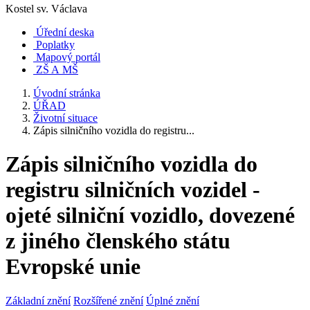
Kostel sv. Václava
Úřední deska
Poplatky
Mapový portál
ZŠ A MŠ
Úvodní stránka
ÚŘAD
Životní situace
Zápis silničního vozidla do registru...
Zápis silničního vozidla do
registru silničních vozidel -
ojeté silniční vozidlo, dovezené
z jiného členského státu
Evropské unie
Základní znění
Rozšířené znění
Úplné znění