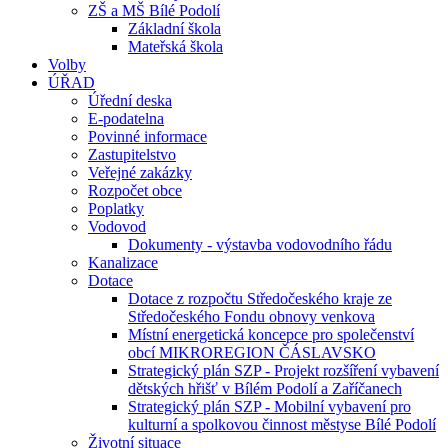
ZŠ a MŠ Bílé Podolí
Základní škola
Mateřská škola
Volby
ÚŘAD
Úřední deska
E-podatelna
Povinné informace
Zastupitelstvo
Veřejné zakázky
Rozpočet obce
Poplatky
Vodovod
Dokumenty - výstavba vodovodního řádu
Kanalizace
Dotace
Dotace z rozpočtu Středočeského kraje ze
Středočeského Fondu obnovy venkova
Místní energetická koncepce pro společenství
obcí MIKROREGION ČÁSLAVSKO
Strategický plán SZP - Projekt rozšíření vybavení
dětských hřišť v Bílém Podolí a Zaříčanech
Strategický plán SZP - Mobilní vybavení pro
kulturní a spolkovou činnost městyse Bílé Podolí
Životní situace