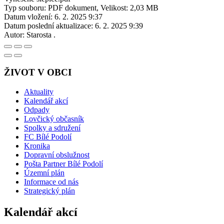
Typ souboru: PDF dokument, Velikost: 2,03 MB
Datum vložení:
6. 2. 2025 9:37
Datum poslední aktualizace:
6. 2. 2025 9:39
Autor:
Starosta .
ŽIVOT V OBCI
Aktuality
Kalendář akcí
Odpady
Lovčický občasník
Spolky a sdružení
FC Bílé Podolí
Kronika
Dopravní obslužnost
Pošta Partner Bílé Podolí
Územní plán
Informace od nás
Strategický plán
Kalendář akcí