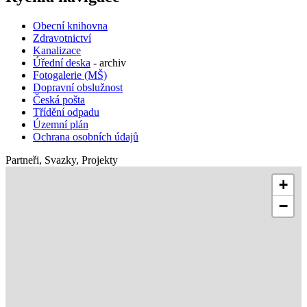
Obecní knihovna
Zdravotnictví
Kanalizace
Úřední deska
- archiv
Fotogalerie (MŠ)
Dopravní obslužnost
Česká pošta
Třídění odpadu
Územní plán
Ochrana osobních údajů
Partneři, Svazky, Projekty
+
−