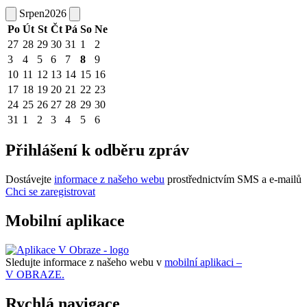
Srpen
2026
Po
Út
St
Čt
Pá
So
Ne
27
28
29
30
31
1
2
3
4
5
6
7
8
9
10
11
12
13
14
15
16
17
18
19
20
21
22
23
24
25
26
27
28
29
30
31
1
2
3
4
5
6
Přihlášení k odběru zpráv
Dostávejte
informace z našeho webu
prostřednictvím SMS a e-mailů
Chci se zaregistrovat
Mobilní aplikace
Sledujte informace z našeho webu v
mobilní aplikaci –
V OBRAZE.
Rychlá navigace