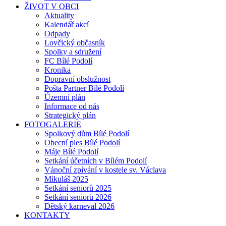
ŽIVOT V OBCI
Aktuality
Kalendář akcí
Odpady
Lovčický občasník
Spolky a sdružení
FC Bílé Podolí
Kronika
Dopravní obslužnost
Pošta Partner Bílé Podolí
Územní plán
Informace od nás
Strategický plán
FOTOGALERIE
Spolkový dům Bílé Podolí
Obecní ples Bílé Podolí
Máje Bílé Podolí
Setkání účetních v Bílém Podolí
Vánoční zpívání v kostele sv. Václava
Mikuláš 2025
Setkání seniorů 2025
Setkání seniorů 2026
Dětský karneval 2026
KONTAKTY