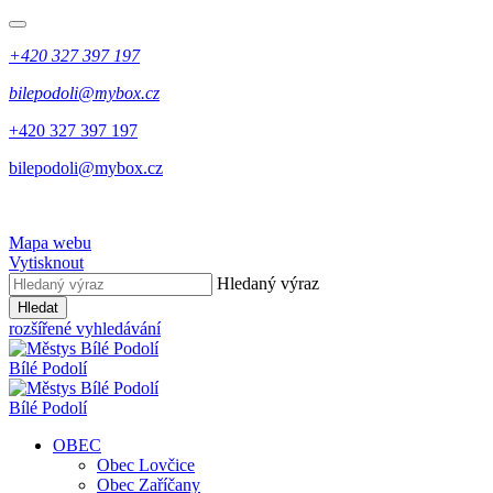
+420 327 397 197
bilepodoli@mybox.cz
+420 327 397 197
bilepodoli@mybox.cz
Mapa webu
Vytisknout
Hledaný výraz
Hledat
rozšířené vyhledávání
Bílé Podolí
Bílé Podolí
OBEC
Obec Lovčice
Obec Zaříčany