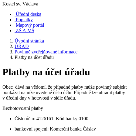
Kostel sv. Václava
Úřední deska
Poplatky
Mapový portál
ZŠ A MŠ
Úvodní stránka
ÚŘAD
Povinně zveřejňované informace
Platby na účet úřadu
Platby na účet úřadu
Obec dává na vědomí, že případné platby může povinný subjekt
poukázat na níže uvedené číslo účtu. Případně lze uhradit platby
v úřední dny v hotovosti v sídle úřadu.
Bezhotovostní platby
Číslo účtu: 4126161 Kód banky 0100
bankovní spojení: Komerční banka Čáslav