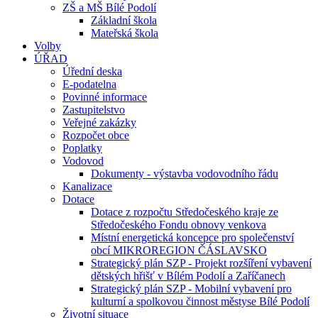
ZŠ a MŠ Bílé Podolí
Základní škola
Mateřská škola
Volby
ÚŘAD
Úřední deska
E-podatelna
Povinné informace
Zastupitelstvo
Veřejné zakázky
Rozpočet obce
Poplatky
Vodovod
Dokumenty - výstavba vodovodního řádu
Kanalizace
Dotace
Dotace z rozpočtu Středočeského kraje ze
Středočeského Fondu obnovy venkova
Místní energetická koncepce pro společenství
obcí MIKROREGION ČÁSLAVSKO
Strategický plán SZP - Projekt rozšíření vybavení
dětských hřišť v Bílém Podolí a Zaříčanech
Strategický plán SZP - Mobilní vybavení pro
kulturní a spolkovou činnost městyse Bílé Podolí
Životní situace