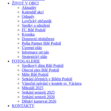
ŽIVOT V OBCI
Aktuality
Kalendář akcí
Odpady
Lovčický občasník
Spolky a sdružení
FC Bílé Podolí
Kronika
Dopravní obslužnost
Pošta Partner Bílé Podolí
Územní plán
Informace od nás
Strategický plán
FOTOGALERIE
Spolkový dům Bílé Podolí
Obecní ples Bílé Podolí
Máje Bílé Podolí
Setkání účetních v Bílém Podolí
Vánoční zpívání v kostele sv. Václava
Mikuláš 2025
Setkání seniorů 2025
Setkání seniorů 2026
Dětský karneval 2026
KONTAKTY