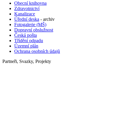
Obecní knihovna
Zdravotnictví
Kanalizace
Úřední deska
- archiv
Fotogalerie (MŠ)
Dopravní obslužnost
Česká pošta
Třídění odpadu
Územní plán
Ochrana osobních údajů
Partneři, Svazky, Projekty