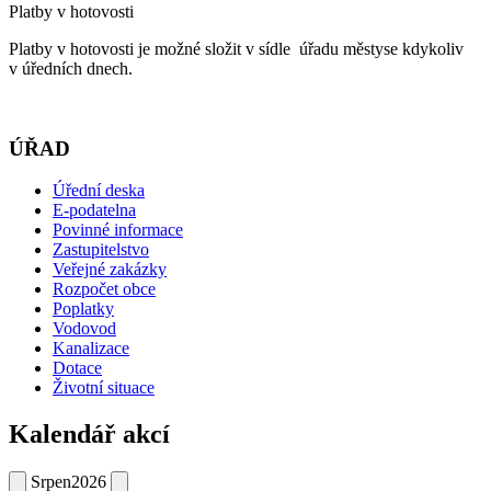
Platby v hotovosti
Platby v hotovosti je možné složit v sídle úřadu městyse kdykoliv
v úředních dnech.
ÚŘAD
Úřední deska
E-podatelna
Povinné informace
Zastupitelstvo
Veřejné zakázky
Rozpočet obce
Poplatky
Vodovod
Kanalizace
Dotace
Životní situace
Kalendář akcí
Srpen
2026