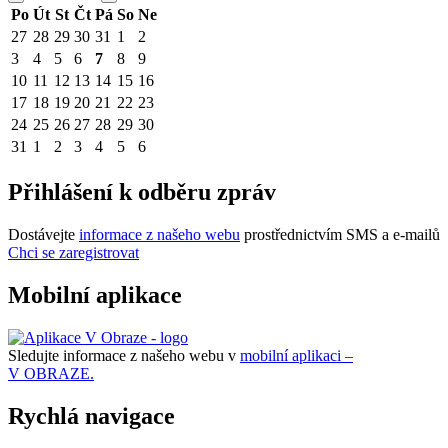
Po
Út
St
Čt
Pá
So
Ne
27
28
29
30
31
1
2
3
4
5
6
7
8
9
10
11
12
13
14
15
16
17
18
19
20
21
22
23
24
25
26
27
28
29
30
31
1
2
3
4
5
6
Přihlášení k odběru zpráv
Dostávejte
informace z našeho webu
prostřednictvím SMS a e-mailů
Chci se zaregistrovat
Mobilní aplikace
Sledujte informace z našeho webu v
mobilní aplikaci –
V OBRAZE.
Rychlá navigace