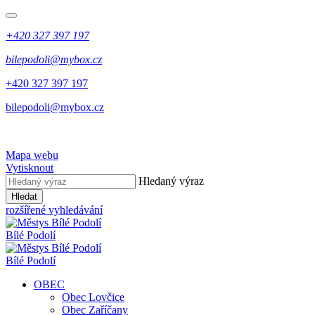
+420 327 397 197
bilepodoli@mybox.cz
+420 327 397 197
bilepodoli@mybox.cz
Mapa webu
Vytisknout
Hledaný výraz
Hledat
rozšířené vyhledávání
Bílé Podolí
Bílé Podolí
OBEC
Obec Lovčice
Obec Zaříčany