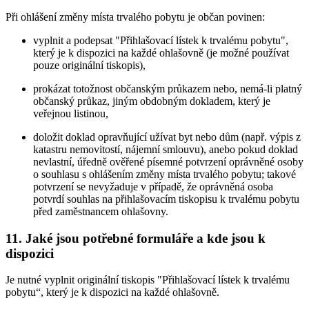
Při ohlášení změny místa trvalého pobytu je občan povinen:
vyplnit a podepsat "Přihlašovací lístek k trvalému pobytu",
který je k dispozici na každé ohlašovně (je možné používat
pouze originální tiskopis),
prokázat totožnost občanským průkazem nebo, nemá-li platný
občanský průkaz, jiným obdobným dokladem, který je
veřejnou listinou,
doložit doklad opravňující užívat byt nebo dům (např. výpis z
katastru nemovitostí, nájemní smlouvu), anebo pokud doklad
nevlastní, úředně ověřené písemné potvrzení oprávněné osoby
o souhlasu s ohlášením změny místa trvalého pobytu; takové
potvrzení se nevyžaduje v případě, že oprávněná osoba
potvrdí souhlas na přihlašovacím tiskopisu k trvalému pobytu
před zaměstnancem ohlašovny.
11. Jaké jsou potřebné formuláře a kde jsou k
dispozici
Je nutné vyplnit originální tiskopis "Přihlašovací lístek k trvalému
pobytu“, který je k dispozici na každé ohlašovně.