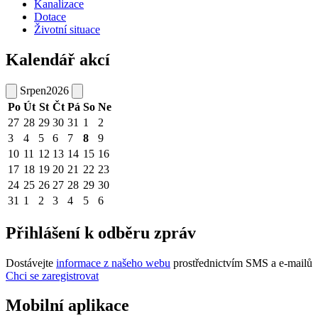
Kanalizace
Dotace
Životní situace
Kalendář akcí
Srpen
2026
Po
Út
St
Čt
Pá
So
Ne
27
28
29
30
31
1
2
3
4
5
6
7
8
9
10
11
12
13
14
15
16
17
18
19
20
21
22
23
24
25
26
27
28
29
30
31
1
2
3
4
5
6
Přihlášení k odběru zpráv
Dostávejte
informace z našeho webu
prostřednictvím SMS a e-mailů
Chci se zaregistrovat
Mobilní aplikace