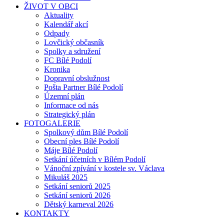
ŽIVOT V OBCI
Aktuality
Kalendář akcí
Odpady
Lovčický občasník
Spolky a sdružení
FC Bílé Podolí
Kronika
Dopravní obslužnost
Pošta Partner Bílé Podolí
Územní plán
Informace od nás
Strategický plán
FOTOGALERIE
Spolkový dům Bílé Podolí
Obecní ples Bílé Podolí
Máje Bílé Podolí
Setkání účetních v Bílém Podolí
Vánoční zpívání v kostele sv. Václava
Mikuláš 2025
Setkání seniorů 2025
Setkání seniorů 2026
Dětský karneval 2026
KONTAKTY