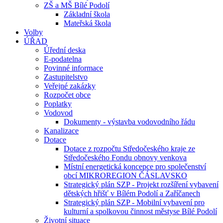
ZŠ a MŠ Bílé Podolí
Základní škola
Mateřská škola
Volby
ÚŘAD
Úřední deska
E-podatelna
Povinné informace
Zastupitelstvo
Veřejné zakázky
Rozpočet obce
Poplatky
Vodovod
Dokumenty - výstavba vodovodního řádu
Kanalizace
Dotace
Dotace z rozpočtu Středočeského kraje ze
Středočeského Fondu obnovy venkova
Místní energetická koncepce pro společenství
obcí MIKROREGION ČÁSLAVSKO
Strategický plán SZP - Projekt rozšíření vybavení
dětských hřišť v Bílém Podolí a Zaříčanech
Strategický plán SZP - Mobilní vybavení pro
kulturní a spolkovou činnost městyse Bílé Podolí
Životní situace