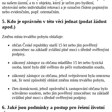
na našem území, a to v objektu, který je určen pro bydlení,
ubytování nebo individuální rekreaci a je označen číslem popisným
nebo evidenčním, popř. orientačním.
5. Kdo je oprávněn v této věci jednat (podat žádost
apod.)
Změnu místa trvalého pobytu ohlašuje:
občan České republiky starší 15 let nebo jím pověřený
zmocněnec na základě zvláštní plné moci s úředně ověřenými
podpisy,
zákonný zástupce za občana mladšího 15 let nebo fyzická
osoba, které bylo dítě svěřeno do péče rozhodnutím soudu,
zákonný zástupce za občana, jehož svéprávnost byla omezena
tak, že není způsobilý ohlásit změnu místa trvalého pobytu,
člen domácnosti, jehož oprávnění k zastupování občana bylo
schváleno soudem, nebo jím pověřený zmocněnec na základě
zvláštní plné moci s úředně ověřenými podpisy.
6. Jaké jsou podmínky a postup pro řešení životní