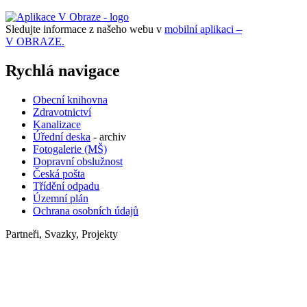
Sledujte informace z našeho webu v
mobilní aplikaci –
V OBRAZE.
Rychlá navigace
Obecní knihovna
Zdravotnictví
Kanalizace
Úřední deska
- archiv
Fotogalerie (MŠ)
Dopravní obslužnost
Česká pošta
Třídění odpadu
Územní plán
Ochrana osobních údajů
Partneři, Svazky, Projekty