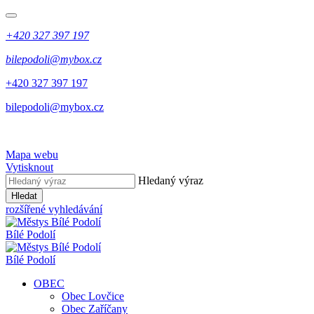
+420 327 397 197
bilepodoli@mybox.cz
+420 327 397 197
bilepodoli@mybox.cz
Mapa webu
Vytisknout
Hledaný výraz
Hledat
rozšířené vyhledávání
Bílé Podolí
Bílé Podolí
OBEC
Obec Lovčice
Obec Zaříčany