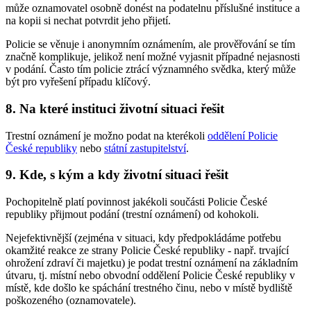
může oznamovatel osobně donést na podatelnu příslušné instituce a
na kopii si nechat potvrdit jeho přijetí.
Policie se věnuje i anonymním oznámením, ale prověřování se tím
značně komplikuje, jelikož není možné vyjasnit případné nejasnosti
v podání. Často tím policie ztrácí významného svědka, který může
být pro vyřešení případu klíčový.
8. Na které instituci životní situaci řešit
Trestní oznámení je možno podat na kterékoli
oddělení Policie
České republiky
nebo
státní zastupitelství
.
9. Kde, s kým a kdy životní situaci řešit
Pochopitelně platí povinnost jakékoli součásti Policie České
republiky přijmout podání (trestní oznámení) od kohokoli.
Nejefektivnější (zejména v situaci, kdy předpokládáme potřebu
okamžité reakce ze strany Policie České republiky - např. trvající
ohrožení zdraví či majetku) je podat trestní oznámení na základním
útvaru, tj. místní nebo obvodní oddělení Policie České republiky v
místě, kde došlo ke spáchání trestného činu, nebo v místě bydliště
poškozeného (oznamovatele).