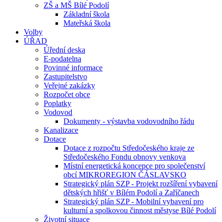
ZŠ a MŠ Bílé Podolí
Základní škola
Mateřská škola
Volby
ÚŘAD
Úřední deska
E-podatelna
Povinné informace
Zastupitelstvo
Veřejné zakázky
Rozpočet obce
Poplatky
Vodovod
Dokumenty - výstavba vodovodního řádu
Kanalizace
Dotace
Dotace z rozpočtu Středočeského kraje ze
Středočeského Fondu obnovy venkova
Místní energetická koncepce pro společenství
obcí MIKROREGION ČÁSLAVSKO
Strategický plán SZP - Projekt rozšíření vybavení
dětských hřišť v Bílém Podolí a Zaříčanech
Strategický plán SZP - Mobilní vybavení pro
kulturní a spolkovou činnost městyse Bílé Podolí
Životní situace