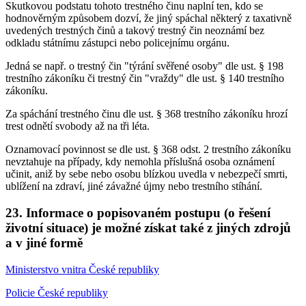
Skutkovou podstatu tohoto trestného činu naplní ten, kdo se
hodnověrným způsobem dozví, že jiný spáchal některý z taxativně
uvedených trestných činů a takový trestný čin neoznámí bez
odkladu státnímu zástupci nebo policejnímu orgánu.
Jedná se např. o trestný čin "týrání svěřené osoby" dle ust. § 198
trestního zákoníku či trestný čin "vraždy" dle ust. § 140 trestního
zákoníku.
Za spáchání trestného činu dle ust. § 368 trestního zákoníku hrozí
trest odnětí svobody až na tři léta.
Oznamovací povinnost se dle ust. § 368 odst. 2 trestního zákoníku
nevztahuje na případy, kdy nemohla příslušná osoba oznámení
učinit, aniž by sebe nebo osobu blízkou uvedla v nebezpečí smrti,
ublížení na zdraví, jiné závažné újmy nebo trestního stíhání.
23. Informace o popisovaném postupu (o řešení
životní situace) je možné získat také z jiných zdrojů
a v jiné formě
Ministerstvo vnitra České republiky
Policie České republiky