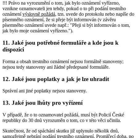
!!! Právo na vyrozumění o tom, jak bylo oznámení vyřízeno,
vznikne oznamovateli jen tehdy, pokud o to při podání trestního
oznámení
výslovně požádá
, tzn. uvede do protokolu nebo napíše do
písemného oznámení, že si přeje být informován (v závěru
písemného oznámení uvede např.: "Přeji si být informován o tom,
jak bylo moje oznámení vyřízeno.").
11. Jaké jsou potřebné formuláře a kde jsou k
dispozici
Forma a obsah trestního oznámení nejsou formálně stanoveny;
nejsou tedy stanoveny ani žádné předepsané formuláře.
12. Jaké jsou poplatky a jak je lze uhradit
Správní ani jiné poplatky nejsou stanoveny.
13. Jaké jsou lhůty pro vyřízení
V případě, že o to oznamovatel požádá, musí být Policií České
republiky do 30 dnů vyrozuměn o tom, co v této věci učinila.
Skutečnost, že od spáchání skutku již uplynulo několik dnů,
samozřejmě nebrání podání trestního oznámení. Promlčecí doba, po