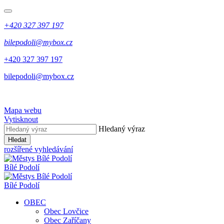
+420 327 397 197
bilepodoli@mybox.cz
+420 327 397 197
bilepodoli@mybox.cz
Mapa webu
Vytisknout
Hledaný výraz
Hledat
rozšířené vyhledávání
Bílé Podolí
Bílé Podolí
OBEC
Obec Lovčice
Obec Zaříčany