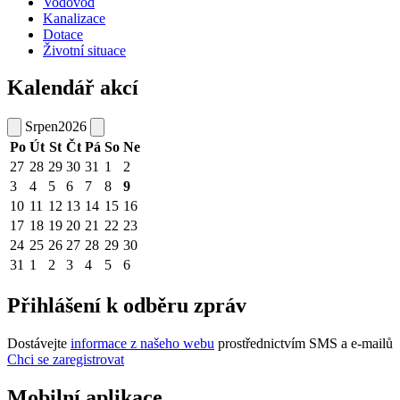
Vodovod
Kanalizace
Dotace
Životní situace
Kalendář akcí
Srpen
2026
Po
Út
St
Čt
Pá
So
Ne
27
28
29
30
31
1
2
3
4
5
6
7
8
9
10
11
12
13
14
15
16
17
18
19
20
21
22
23
24
25
26
27
28
29
30
31
1
2
3
4
5
6
Přihlášení k odběru zpráv
Dostávejte
informace z našeho webu
prostřednictvím SMS a e-mailů
Chci se zaregistrovat
Mobilní aplikace