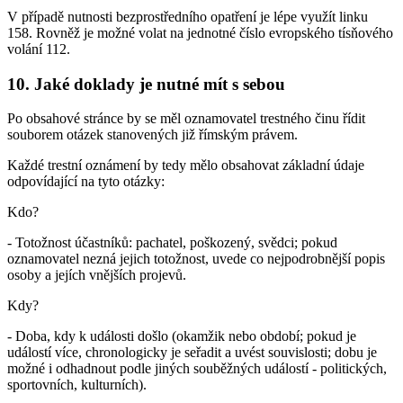
V případě nutnosti bezprostředního opatření je lépe využít linku
158. Rovněž je možné volat na jednotné číslo evropského tísňového
volání 112.
10. Jaké doklady je nutné mít s sebou
Po obsahové stránce by se měl oznamovatel trestného činu řídit
souborem otázek stanovených již římským právem.
Každé trestní oznámení by tedy mělo obsahovat základní údaje
odpovídající na tyto otázky:
Kdo?
- Totožnost účastníků: pachatel, poškozený, svědci; pokud
oznamovatel nezná jejich totožnost, uvede co nejpodrobnější popis
osoby a jejích vnějších projevů.
Kdy?
- Doba, kdy k události došlo (okamžik nebo období; pokud je
událostí více, chronologicky je seřadit a uvést souvislosti; dobu je
možné i odhadnout podle jiných souběžných událostí - politických,
sportovních, kulturních).