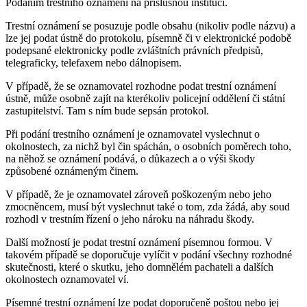
Podáním trestního oznámení na příslušnou instituci.
Trestní oznámení se posuzuje podle obsahu (nikoliv podle názvu) a
lze jej podat ústně do protokolu, písemně či v elektronické podobě
podepsané elektronicky podle zvláštních právních předpisů,
telegraficky, telefaxem nebo dálnopisem.
V případě, že se oznamovatel rozhodne podat trestní oznámení
ústně, může osobně zajít na kterékoliv policejní oddělení či státní
zastupitelství. Tam s ním bude sepsán protokol.
Při podání trestního oznámení je oznamovatel vyslechnut o
okolnostech, za nichž byl čin spáchán, o osobních poměrech toho,
na něhož se oznámení podává, o důkazech a o výši škody
způsobené oznámeným činem.
V případě, že je oznamovatel zároveň poškozeným nebo jeho
zmocněncem, musí být vyslechnut také o tom, zda žádá, aby soud
rozhodl v trestním řízení o jeho nároku na náhradu škody.
Další možností je podat trestní oznámení písemnou formou. V
takovém případě se doporučuje vylíčit v podání všechny rozhodné
skutečnosti, které o skutku, jeho domnělém pachateli a dalších
okolnostech oznamovatel ví.
Písemné trestní oznámení lze podat doporučeně poštou nebo jej