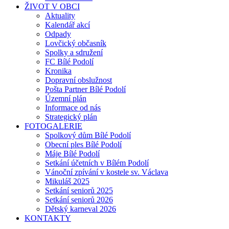
ŽIVOT V OBCI
Aktuality
Kalendář akcí
Odpady
Lovčický občasník
Spolky a sdružení
FC Bílé Podolí
Kronika
Dopravní obslužnost
Pošta Partner Bílé Podolí
Územní plán
Informace od nás
Strategický plán
FOTOGALERIE
Spolkový dům Bílé Podolí
Obecní ples Bílé Podolí
Máje Bílé Podolí
Setkání účetních v Bílém Podolí
Vánoční zpívání v kostele sv. Václava
Mikuláš 2025
Setkání seniorů 2025
Setkání seniorů 2026
Dětský karneval 2026
KONTAKTY