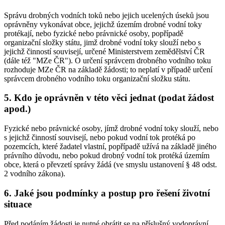
Správu drobných vodních toků nebo jejich ucelených úseků jsou
oprávněny vykonávat obce, jejichž územím drobné vodní toky
protékají, nebo fyzické nebo právnické osoby, popřípadě
organizační složky státu, jimž drobné vodní toky slouží nebo s
jejichž činností souvisejí, určené Ministerstvem zemědělství ČR
(dále též "MZe ČR"). O určení správcem drobného vodního toku
rozhoduje MZe ČR na základě žádosti; to neplatí v případě určení
správcem drobného vodního toku organizační složku státu.
5. Kdo je oprávněn v této věci jednat (podat žádost
apod.)
Fyzické nebo právnické osoby, jímž drobné vodní toky slouží, nebo
s jejichž činností souvisejí, nebo pokud vodní tok protéká po
pozemcích, které žadatel vlastní, popřípadě užívá na základě jiného
právního důvodu, nebo pokud drobný vodní tok protéká územím
obce, která o převzetí správy žádá (ve smyslu ustanovení § 48 odst.
2 vodního zákona).
6. Jaké jsou podmínky a postup pro řešení životní
situace
Před podáním žádosti je nutné obrátit se na příslušný vodoprávní