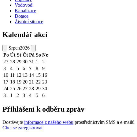
Vodovod
Kanalizace
Dotace
Životní situace
Kalendář akcí
Srpen
2026
Po
Út
St
Čt
Pá
So
Ne
27
28
29
30
31
1
2
3
4
5
6
7
8
9
10
11
12
13
14
15
16
17
18
19
20
21
22
23
24
25
26
27
28
29
30
31
1
2
3
4
5
6
Přihlášení k odběru zpráv
Dostávejte
informace z našeho webu
prostřednictvím SMS a e-mailů
Chci se zaregistrovat