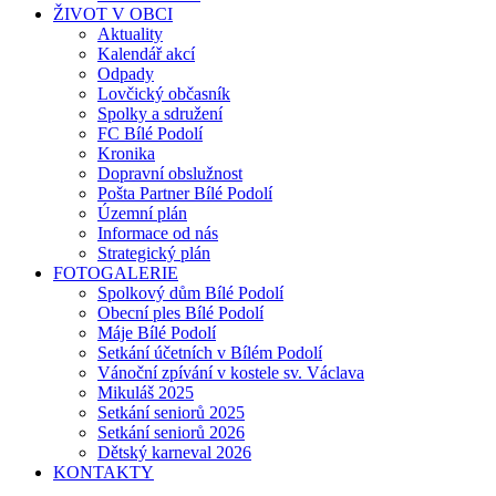
ŽIVOT V OBCI
Aktuality
Kalendář akcí
Odpady
Lovčický občasník
Spolky a sdružení
FC Bílé Podolí
Kronika
Dopravní obslužnost
Pošta Partner Bílé Podolí
Územní plán
Informace od nás
Strategický plán
FOTOGALERIE
Spolkový dům Bílé Podolí
Obecní ples Bílé Podolí
Máje Bílé Podolí
Setkání účetních v Bílém Podolí
Vánoční zpívání v kostele sv. Václava
Mikuláš 2025
Setkání seniorů 2025
Setkání seniorů 2026
Dětský karneval 2026
KONTAKTY