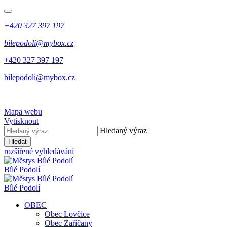
+420 327 397 197
bilepodoli@mybox.cz
+420 327 397 197
bilepodoli@mybox.cz
Mapa webu
Vytisknout
Hledaný výraz
Hledat
rozšířené vyhledávání
Bílé Podolí
Bílé Podolí
OBEC
Obec Lovčice
Obec Zaříčany