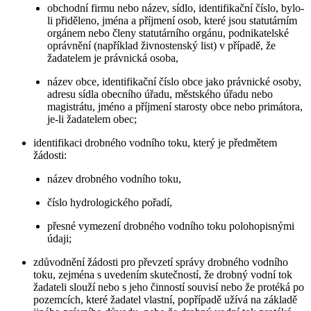
obchodní firmu nebo název, sídlo, identifikační číslo, bylo-
li přiděleno, jména a příjmení osob, které jsou statutárním
orgánem nebo členy statutárního orgánu, podnikatelské
oprávnění (například živnostenský list) v případě, že
žadatelem je právnická osoba,
název obce, identifikační číslo obce jako právnické osoby,
adresu sídla obecního úřadu, městského úřadu nebo
magistrátu, jméno a příjmení starosty obce nebo primátora,
je-li žadatelem obec;
identifikaci drobného vodního toku, který je předmětem
žádosti:
název drobného vodního toku,
číslo hydrologického pořadí,
přesné vymezení drobného vodního toku polohopisnými
údaji;
zdůvodnění žádosti pro převzetí správy drobného vodního
toku, zejména s uvedením skutečností, že drobný vodní tok
žadateli slouží nebo s jeho činností souvisí nebo že protéká po
pozemcích, které žadatel vlastní, popřípadě užívá na základě