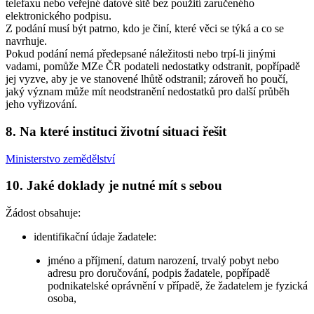
telefaxu nebo veřejné datové sítě bez použití zaručeného
elektronického podpisu.
Z podání musí být patrno, kdo je činí, které věci se týká a co se
navrhuje.
Pokud podání nemá předepsané náležitosti nebo trpí-li jinými
vadami, pomůže MZe ČR podateli nedostatky odstranit, popřípadě
jej vyzve, aby je ve stanovené lhůtě odstranil; zároveň ho poučí,
jaký význam může mít neodstranění nedostatků pro další průběh
jeho vyřizování.
8. Na které instituci životní situaci řešit
Ministerstvo zemědělství
10. Jaké doklady je nutné mít s sebou
Žádost obsahuje:
identifikační údaje žadatele:
jméno a příjmení, datum narození, trvalý pobyt nebo
adresu pro doručování, podpis žadatele, popřípadě
podnikatelské oprávnění v případě, že žadatelem je fyzická
osoba,