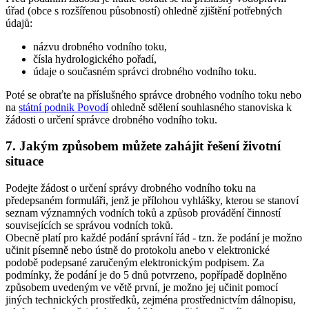
úřad (obce s rozšířenou působností) ohledně zjištění potřebných
údajů:
názvu drobného vodního toku,
čísla hydrologického pořadí,
údaje o současném správci drobného vodního toku.
Poté se obraťte na příslušného správce drobného vodního toku nebo
na
státní podnik Povodí
ohledně sdělení souhlasného stanoviska k
žádosti o určení správce drobného vodního toku.
7. Jakým způsobem můžete zahájit řešení životní
situace
Podejte žádost o určení správy drobného vodního toku na
předepsaném formuláři, jenž je přílohou vyhlášky, kterou se stanoví
seznam významných vodních toků a způsob provádění činností
souvisejících se správou vodních toků.
Obecně platí pro každé podání správní řád - tzn. že podání je možno
učinit písemně nebo ústně do protokolu anebo v elektronické
podobě podepsané zaručeným elektronickým podpisem. Za
podmínky, že podání je do 5 dnů potvrzeno, popřípadě doplněno
způsobem uvedeným ve větě první, je možno jej učinit pomocí
jiných technických prostředků, zejména prostřednictvím dálnopisu,