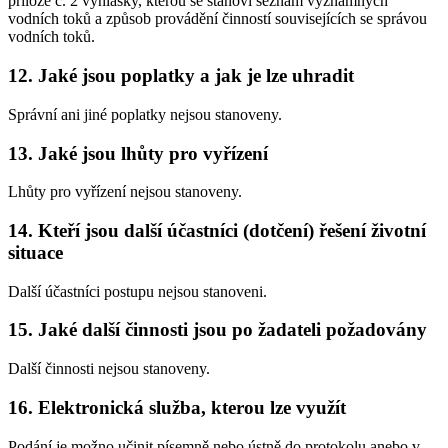
příloze č. 2 vyhlášky, kterou se stanoví seznam významných
vodních toků a způsob provádění činností souvisejících se správou
vodních toků.
12. Jaké jsou poplatky a jak je lze uhradit
Správní ani jiné poplatky nejsou stanoveny.
13. Jaké jsou lhůty pro vyřízení
Lhůty pro vyřízení nejsou stanoveny.
14. Kteří jsou další účastníci (dotčení) řešení životní
situace
Další účastníci postupu nejsou stanoveni.
15. Jaké další činnosti jsou po žadateli požadovány
Další činnosti nejsou stanoveny.
16. Elektronická služba, kterou lze využít
Podání je možno učinit písemně nebo ústně do protokolu anebo v