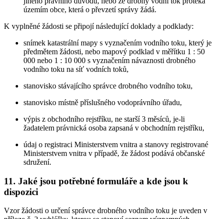
jiného právního důvodu, nebo že drobný vodní tok protéká
územím obce, která o převzetí správy žádá.
K vyplněné žádosti se připojí následující doklady a podklady:
snímek katastrální mapy s vyznačením vodního toku, který je
předmětem žádosti, nebo mapový podklad v měřítku 1 : 50
000 nebo 1 : 10 000 s vyznačením návaznosti drobného
vodního toku na síť vodních toků,
stanovisko stávajícího správce drobného vodního toku,
stanovisko místně příslušného vodoprávního úřadu,
výpis z obchodního rejstříku, ne starší 3 měsíců, je-li
žadatelem právnická osoba zapsaná v obchodním rejstříku,
údaj o registraci Ministerstvem vnitra a stanovy registrované
Ministerstvem vnitra v případě, že žádost podává občanské
sdružení.
11. Jaké jsou potřebné formuláře a kde jsou k
dispozici
Vzor žádosti o určení správce drobného vodního toku je uveden v