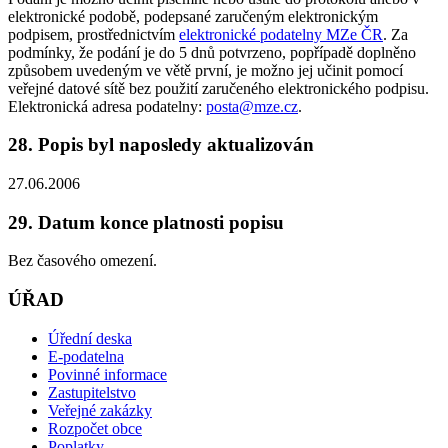
elektronické podobě, podepsané zaručeným elektronickým
podpisem, prostřednictvím
elektronické podatelny MZe ČR
. Za
podmínky, že podání je do 5 dnů potvrzeno, popřípadě doplněno
způsobem uvedeným ve větě první, je možno jej učinit pomocí
veřejné datové sítě bez použití zaručeného elektronického podpisu.
Elektronická adresa podatelny:
posta@mze.cz
.
28. Popis byl naposledy aktualizován
27.06.2006
29. Datum konce platnosti popisu
Bez časového omezení.
ÚŘAD
Úřední deska
E-podatelna
Povinné informace
Zastupitelstvo
Veřejné zakázky
Rozpočet obce
Poplatky