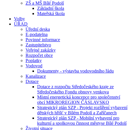
ZŠ a MŠ Bílé Podolí
Základní škola
Mateřská škola
Volby
ÚŘAD
Úřední deska
E-podatelna
Povinné informace
Zastupitelstvo
Veřejné zakázky
Rozpočet obce
Poplatky
Vodovod
Dokumenty - výstavba vodovodního řádu
Kanalizace
Dotace
Dotace z rozpočtu Středočeského kraje ze
Středočeského Fondu obnovy venkova
Místní energetická koncepce pro společenství
obcí MIKROREGION ČÁSLAVSKO
Strategický plán SZP - Projekt rozšíření vybavení
dětských hřišť v Bílém Podolí a Zaříčanech
Strategický plán SZP - Mobilní vybavení pro
kulturní a spolkovou činnost městyse Bílé Podolí
Životní situace