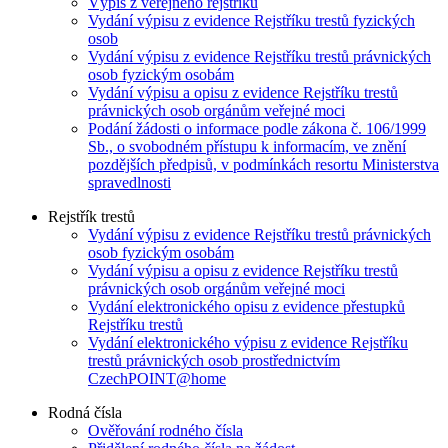
Výpis z veřejného rejstříku
Vydání výpisu z evidence Rejstříku trestů fyzických
osob
Vydání výpisu z evidence Rejstříku trestů právnických
osob fyzickým osobám
Vydání výpisu a opisu z evidence Rejstříku trestů
právnických osob orgánům veřejné moci
Podání žádosti o informace podle zákona č. 106/1999
Sb., o svobodném přístupu k informacím, ve znění
pozdějších předpisů, v podmínkách resortu Ministerstva
spravedlnosti
Rejstřík trestů
Vydání výpisu z evidence Rejstříku trestů právnických
osob fyzickým osobám
Vydání výpisu a opisu z evidence Rejstříku trestů
právnických osob orgánům veřejné moci
Vydání elektronického opisu z evidence přestupků
Rejstříku trestů
Vydání elektronického výpisu z evidence Rejstříku
trestů právnických osob prostřednictvím
CzechPOINT@home
Rodná čísla
Ověřování rodného čísla