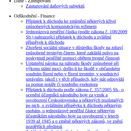
Daně - Zastupování
Zastupování daňových subjektů
Odškodnění - Finance
Příplatek k důchodu ke zmírnění některých křivd
způsobených komunistickým režimem
Jednorázová peněžní částka (podle zákona č. 108/2009
Sb.) nahrazující příplatek k důchodu a zvláštní
příspěvek k důchodu
Zhoršení sociální situace v důsledku škody na zdraví
způsobené trestným činem, které zakládá právo na
poskytnutí peněžité pomoci obětem trestné činnosti
Uplatnění nároku na náhradu škody způsobené při
výkonu státní moci, došlo-li ke škodě v občanském
soudním řízení nebo v řízení trestním, v soudnictví
správním, jakož i v těch případech, kdy stát odpovídá
za postup notáře či soudního exekutora
Příplatek k důchodu podle zákona č. 357/2005 Sb., o
ocenění účastníků národního boje za vznik a
osvobození Československa a některých pozůstalých
po nich, o zvláštním příspěvku k důchodu některým
osobám, o jednorázové peněžní částce některým
účastníkům národního boje za osvobození v letech
1939 až 1945 a o změně některých zákonů, ve znění
pozdějších předpisů