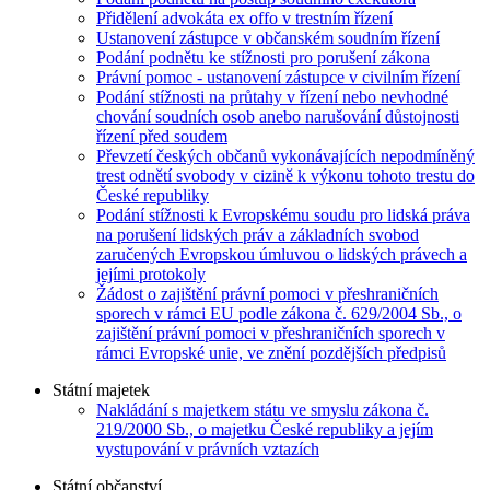
Přidělení advokáta ex offo v trestním řízení
Ustanovení zástupce v občanském soudním řízení
Podání podnětu ke stížnosti pro porušení zákona
Právní pomoc - ustanovení zástupce v civilním řízení
Podání stížnosti na průtahy v řízení nebo nevhodné
chování soudních osob anebo narušování důstojnosti
řízení před soudem
Převzetí českých občanů vykonávajících nepodmíněný
trest odnětí svobody v cizině k výkonu tohoto trestu do
České republiky
Podání stížnosti k Evropskému soudu pro lidská práva
na porušení lidských práv a základních svobod
zaručených Evropskou úmluvou o lidských právech a
jejími protokoly
Žádost o zajištění právní pomoci v přeshraničních
sporech v rámci EU podle zákona č. 629/2004 Sb., o
zajištění právní pomoci v přeshraničních sporech v
rámci Evropské unie, ve znění pozdějších předpisů
Státní majetek
Nakládání s majetkem státu ve smyslu zákona č.
219/2000 Sb., o majetku České republiky a jejím
vystupování v právních vztazích
Státní občanství