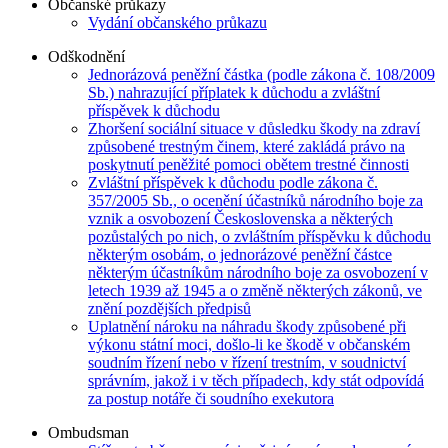
Občanské průkazy
Vydání občanského průkazu
Odškodnění
Jednorázová peněžní částka (podle zákona č. 108/2009
Sb.) nahrazující příplatek k důchodu a zvláštní
příspěvek k důchodu
Zhoršení sociální situace v důsledku škody na zdraví
způsobené trestným činem, které zakládá právo na
poskytnutí peněžité pomoci obětem trestné činnosti
Zvláštní příspěvek k důchodu podle zákona č.
357/2005 Sb., o ocenění účastníků národního boje za
vznik a osvobození Československa a některých
pozůstalých po nich, o zvláštním příspěvku k důchodu
některým osobám, o jednorázové peněžní částce
některým účastníkům národního boje za osvobození v
letech 1939 až 1945 a o změně některých zákonů, ve
znění pozdějších předpisů
Uplatnění nároku na náhradu škody způsobené při
výkonu státní moci, došlo-li ke škodě v občanském
soudním řízení nebo v řízení trestním, v soudnictví
správním, jakož i v těch případech, kdy stát odpovídá
za postup notáře či soudního exekutora
Ombudsman