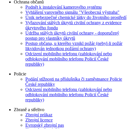
Ochrana občanů
Podnět k instalování kamerového systému
Vyhlášení varovného signálu "Všeobecná výstraha"
Únik nebezpečné chemické látky do životního prostředí
Vyřazování stálých úkrytů civilní ochrany z evidence
úkrytového fondu
Údržba stálých úkrytů civilní ochrany - doporučený
postup pro vlastníky úkrytů
Postup občana, u kterého vznikl požár (nebyl-li požár
likvidován jednotkou požární ochrany)
Odcizení mobilního telefonu (zablokování nebo
odblokování mobilního telefonu Policií České
republiky)
Policie
Podání stížnosti na příslušníka či zaměstnance Policie
České republiky
Odcizení mobilního telefonu (zablokování nebo
odblokování mobilního telefonu Policií České
republiky)
Zbraně a střelivo
Zbrojní průkaz
Zbrojní licence
Evropský zbrojní pas