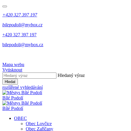
+420 327 397 197
bilepodoli@mybox.cz
+420 327 397 197
bilepodoli@mybox.cz
Mapa webu
Vytisknout
Hledaný výraz
Hledat
rozšířené vyhledávání
Bílé Podolí
Bílé Podolí
OBEC
Obec Lovčice
Obec Zaříčany