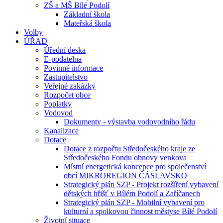
ZŠ a MŠ Bílé Podolí
Základní škola
Mateřská škola
Volby
ÚŘAD
Úřední deska
E-podatelna
Povinné informace
Zastupitelstvo
Veřejné zakázky
Rozpočet obce
Poplatky
Vodovod
Dokumenty - výstavba vodovodního řádu
Kanalizace
Dotace
Dotace z rozpočtu Středočeského kraje ze
Středočeského Fondu obnovy venkova
Místní energetická koncepce pro společenství
obcí MIKROREGION ČÁSLAVSKO
Strategický plán SZP - Projekt rozšíření vybavení
dětských hřišť v Bílém Podolí a Zaříčanech
Strategický plán SZP - Mobilní vybavení pro
kulturní a spolkovou činnost městyse Bílé Podolí
Životní situace