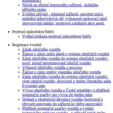
komunikaci
Návrh na zřízení dopravního zařízení - krátkého
příčného prahu
Zvláštní užívání - reklamní zařízení, stavební práce,
umístění inženýrských sítí, vyhrazené parkovací stání,
provozování stánků, sportovní a kulturní akce apod.
Profesní způsobilost řidiče
Vydání průkazu profesní způsobilosti řidiče
Registrace vozidel
Zánik silničního vozidla
Žádost o zápis změn údajů v registru silničních vozidel
Zápis silničního vozidla do registru silničních vozidel -
nové, dosud neregistrované silniční vozidlo
Vyřazení silničního vozidla z provozu
Žádost o zápis změny vlastníka silničního vozidla
Zápis silničního vozidla do registru silničních vozidel -
ojeté silniční vozidlo, dovezené z jiného členského státu
Evropské unie
Vývoz silničního vozidla z České republiky a přidělení
registrační značky pro vývoz do jiného státu
Doklad o ekologické likvidaci vozidla (potvrzení o
převzetí autovraku do zařízení ke sběru autovraků)
Přidělení registrační značky vozidla a vydání
technického průkazu vozidla - v případě jejich ztráty,