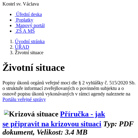
Kostel sv. Václava
Úřední deska
Poplatky
Mapový portál
ZŠ A MŠ
Úvodní stránka
ÚŘAD
Životní situace
Životní situace
Popisy úkonů orgánů veřejné moci dle § 2 vyhlášky č. 515/2020 Sb.
o struktuře informací zveřejňovaných o povinném subjektu a o
osnově popisu úkonů vykonávaných v rámci agendy naleznete na
Portálu veřejné správy
Příručka - jak
se připravit na krizovou situaci
Typ: PDF
dokument, Velikost: 3.4 MB