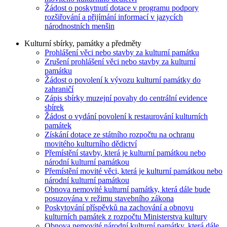
Žádost o poskytnutí dotace v programu podpory
rozšiřování a přijímání informací v jazycích
národnostních menšin
Kulturní sbírky, památky a předměty
Prohlášení věci nebo stavby za kulturní památku
Zrušení prohlášení věci nebo stavby za kulturní
památku
Žádost o povolení k vývozu kulturní památky do
zahraničí
Zápis sbírky muzejní povahy do centrální evidence
sbírek
Žádost o vydání povolení k restaurování kulturních
památek
Získání dotace ze státního rozpočtu na ochranu
movitého kulturního dědictví
Přemístění stavby, která je kulturní památkou nebo
národní kulturní památkou
Přemístění movité věci, která je kulturní památkou nebo
národní kulturní památkou
Obnova nemovité kulturní památky, která dále bude
posuzována v režimu stavebního zákona
Poskytování příspěvků na zachování a obnovu
kulturních památek z rozpočtu Ministerstva kultury
Obnova nemovité národní kulturní památky, která dále