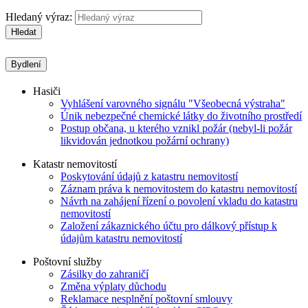
Hledaný výraz:
Hledat
Bydlení
Hasiči
Vyhlášení varovného signálu "Všeobecná výstraha"
Únik nebezpečné chemické látky do životního prostředí
Postup občana, u kterého vznikl požár (nebyl-li požár
likvidován jednotkou požární ochrany)
Katastr nemovitostí
Poskytování údajů z katastru nemovitostí
Záznam práva k nemovitostem do katastru nemovitostí
Návrh na zahájení řízení o povolení vkladu do katastru
nemovitostí
Založení zákaznického účtu pro dálkový přístup k
údajům katastru nemovitostí
Poštovní služby
Zásilky do zahraničí
Změna výplaty důchodu
Reklamace nesplnění poštovní smlouvy