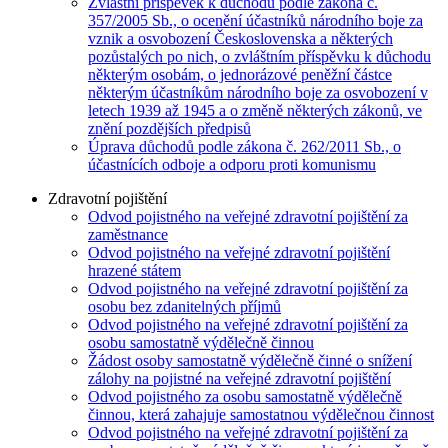
Zvláštní příspěvek k důchodu podle zákona č.
357/2005 Sb., o ocenění účastníků národního boje za
vznik a osvobození Československa a některých
pozůstalých po nich, o zvláštním příspěvku k důchodu
některým osobám, o jednorázové peněžní částce
některým účastníkům národního boje za osvobození v
letech 1939 až 1945 a o změně některých zákonů, ve
znění pozdějších předpisů
Úprava důchodů podle zákona č. 262/2011 Sb., o
účastnících odboje a odporu proti komunismu
Zdravotní pojištění
Odvod pojistného na veřejné zdravotní pojištění za
zaměstnance
Odvod pojistného na veřejné zdravotní pojištění
hrazené státem
Odvod pojistného na veřejné zdravotní pojištění za
osobu bez zdanitelných příjmů
Odvod pojistného na veřejné zdravotní pojištění za
osobu samostatně výdělečně činnou
Žádost osoby samostatně výdělečně činné o snížení
zálohy na pojistné na veřejné zdravotní pojištění
Odvod pojistného za osobu samostatně výdělečně
činnou, která zahajuje samostatnou výdělečnou činnost
Odvod pojistného na veřejné zdravotní pojištění za