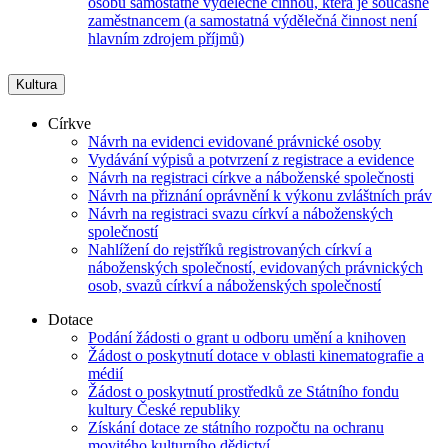
osobu samostatně výdělečně činnou, která je současně
zaměstnancem (a samostatná výdělečná činnost není
hlavním zdrojem příjmů)
Kultura
Církve
Návrh na evidenci evidované právnické osoby
Vydávání výpisů a potvrzení z registrace a evidence
Návrh na registraci církve a náboženské společnosti
Návrh na přiznání oprávnění k výkonu zvláštních práv
Návrh na registraci svazu církví a náboženských
společností
Nahlížení do rejstříků registrovaných církví a
náboženských společností, evidovaných právnických
osob, svazů církví a náboženských společností
Dotace
Podání žádosti o grant u odboru umění a knihoven
Žádost o poskytnutí dotace v oblasti kinematografie a
médií
Žádost o poskytnutí prostředků ze Státního fondu
kultury České republiky
Získání dotace ze státního rozpočtu na ochranu
movitého kulturního dědictví