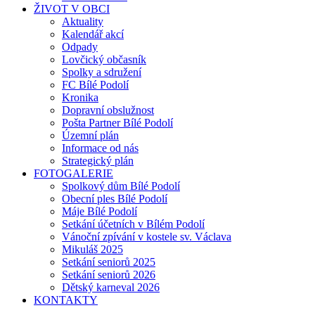
ŽIVOT V OBCI
Aktuality
Kalendář akcí
Odpady
Lovčický občasník
Spolky a sdružení
FC Bílé Podolí
Kronika
Dopravní obslužnost
Pošta Partner Bílé Podolí
Územní plán
Informace od nás
Strategický plán
FOTOGALERIE
Spolkový dům Bílé Podolí
Obecní ples Bílé Podolí
Máje Bílé Podolí
Setkání účetních v Bílém Podolí
Vánoční zpívání v kostele sv. Václava
Mikuláš 2025
Setkání seniorů 2025
Setkání seniorů 2026
Dětský karneval 2026
KONTAKTY