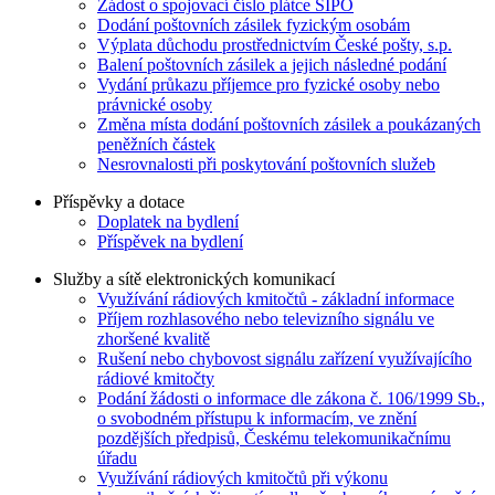
Žádost o spojovací číslo plátce SIPO
Dodání poštovních zásilek fyzickým osobám
Výplata důchodu prostřednictvím České pošty, s.p.
Balení poštovních zásilek a jejich následné podání
Vydání průkazu příjemce pro fyzické osoby nebo
právnické osoby
Změna místa dodání poštovních zásilek a poukázaných
peněžních částek
Nesrovnalosti při poskytování poštovních služeb
Příspěvky a dotace
Doplatek na bydlení
Příspěvek na bydlení
Služby a sítě elektronických komunikací
Využívání rádiových kmitočtů - základní informace
Příjem rozhlasového nebo televizního signálu ve
zhoršené kvalitě
Rušení nebo chybovost signálu zařízení využívajícího
rádiové kmitočty
Podání žádosti o informace dle zákona č. 106/1999 Sb.,
o svobodném přístupu k informacím, ve znění
pozdějších předpisů, Českému telekomunikačnímu
úřadu
Využívání rádiových kmitočtů při výkonu