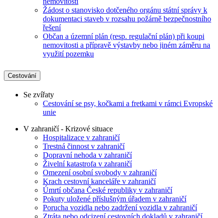
nemovitostí
Žádost o stanovisko dotčeného orgánu státní správy k
dokumentaci staveb v rozsahu požárně bezpečnostního
řešení
Občan a územní plán (resp. regulační plán) při koupi
nemovitosti a přípravě výstavby nebo jiném záměru na
využití pozemku
Cestování
Se zvířaty
Cestování se psy, kočkami a fretkami v rámci Evropské
unie
V zahraničí - Krizové situace
Hospitalizace v zahraničí
Trestná činnost v zahraničí
Dopravní nehoda v zahraničí
Živelní katastrofa v zahraničí
Omezení osobní svobody v zahraničí
Krach cestovní kanceláře v zahraničí
Úmrtí občana České republiky v zahraničí
Pokuty uložené příslušným úřadem v zahraničí
Porucha vozidla nebo zadržení vozidla v zahraničí
Ztráta nebo odcizení cestovních dokladů v zahraničí