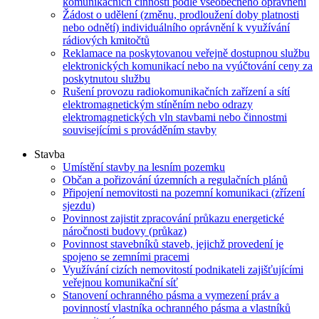
komunikačních činností podle všeobecného oprávnění
Žádost o udělení (změnu, prodloužení doby platnosti
nebo odnětí) individuálního oprávnění k využívání
rádiových kmitočtů
Reklamace na poskytovanou veřejně dostupnou službu
elektronických komunikací nebo na vyúčtování ceny za
poskytnutou službu
Rušení provozu radiokomunikačních zařízení a sítí
elektromagnetickým stíněním nebo odrazy
elektromagnetických vln stavbami nebo činnostmi
souvisejícími s prováděním stavby
Stavba
Umístění stavby na lesním pozemku
Občan a pořizování územních a regulačních plánů
Připojení nemovitosti na pozemní komunikaci (zřízení
sjezdu)
Povinnost zajistit zpracování průkazu energetické
náročnosti budovy (průkaz)
Povinnost stavebníků staveb, jejichž provedení je
spojeno se zemními pracemi
Využívání cizích nemovitostí podnikateli zajišťujícími
veřejnou komunikační síť
Stanovení ochranného pásma a vymezení práv a
povinností vlastníka ochranného pásma a vlastníků