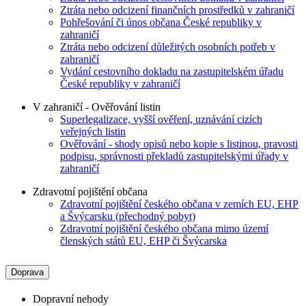
Ztráta nebo odcizení finančních prostředků v zahraničí
Pohřešování či únos občana České republiky v
zahraničí
Ztráta nebo odcizení důležitých osobních potřeb v
zahraničí
Vydání cestovního dokladu na zastupitelském úřadu
České republiky v zahraničí
V zahraničí - Ověřování listin
Superlegalizace, vyšší ověření, uznávání cizích
veřejných listin
Ověřování - shody opisů nebo kopie s listinou, pravosti
podpisu, správnosti překladů zastupitelskými úřady v
zahraničí
Zdravotní pojištění občana
Zdravotní pojištění českého občana v zemích EU, EHP
a Švýcarsku (přechodný pobyt)
Zdravotní pojištění českého občana mimo území
členských států EU, EHP či Švýcarska
Doprava
Dopravní nehody