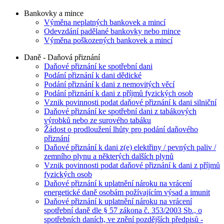
Bankovky a mince
Výměna neplatných bankovek a mincí
Odevzdání padělané bankovky nebo mince
Výměna poškozených bankovek a mincí
Daně - Daňová přiznání
Daňové přiznání ke spotřební dani
Podání přiznání k dani dědické
Podání přiznání k dani z nemovitých věcí
Podání přiznání k dani z příjmů fyzických osob
Vznik povinnosti podat daňové přiznání k dani silniční
Daňové přiznání ke spotřební dani z tabákových
výrobků nebo ze surového tabáku
Žádost o prodloužení lhůty pro podání daňového
přiznání
Daňové přiznání k dani z(e) elektřiny / pevných paliv /
zemního plynu a některých dalších plynů
Vznik povinnosti podat daňové přiznání k dani z příjmů
fyzických osob
Daňové přiznání k uplatnění nároku na vrácení
energetické daně osobám požívajícím výsad a imunit
Daňové přiznání k uplatnění nároku na vrácení
spotřební daně dle § 57 zákona č. 353/2003 Sb., o
spotřebních daních, ve znění pozdějších předpisů -