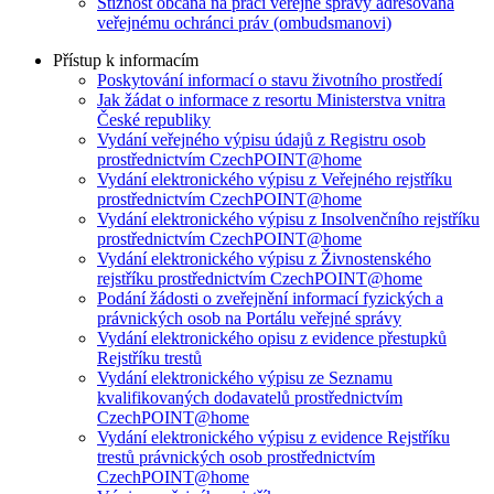
Stížnost občana na práci veřejné správy adresovaná
veřejnému ochránci práv (ombudsmanovi)
Přístup k informacím
Poskytování informací o stavu životního prostředí
Jak žádat o informace z resortu Ministerstva vnitra
České republiky
Vydání veřejného výpisu údajů z Registru osob
prostřednictvím CzechPOINT@home
Vydání elektronického výpisu z Veřejného rejstříku
prostřednictvím CzechPOINT@home
Vydání elektronického výpisu z Insolvenčního rejstříku
prostřednictvím CzechPOINT@home
Vydání elektronického výpisu z Živnostenského
rejstříku prostřednictvím CzechPOINT@home
Podání žádosti o zveřejnění informací fyzických a
právnických osob na Portálu veřejné správy
Vydání elektronického opisu z evidence přestupků
Rejstříku trestů
Vydání elektronického výpisu ze Seznamu
kvalifikovaných dodavatelů prostřednictvím
CzechPOINT@home
Vydání elektronického výpisu z evidence Rejstříku
trestů právnických osob prostřednictvím
CzechPOINT@home