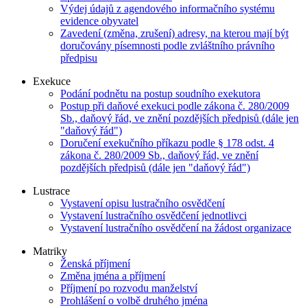
Výdej údajů z agendového informačního systému
evidence obyvatel
Zavedení (změna, zrušení) adresy, na kterou mají být
doručovány písemnosti podle zvláštního právního
předpisu
Exekuce
Podání podnětu na postup soudního exekutora
Postup při daňové exekuci podle zákona č. 280/2009
Sb., daňový řád, ve znění pozdějších předpisů (dále jen
"daňový řád")
Doručení exekučního příkazu podle § 178 odst. 4
zákona č. 280/2009 Sb., daňový řád, ve znění
pozdějších předpisů (dále jen "daňový řád")
Lustrace
Vystavení opisu lustračního osvědčení
Vystavení lustračního osvědčení jednotlivci
Vystavení lustračního osvědčení na žádost organizace
Matriky
Ženská příjmení
Změna jména a příjmení
Příjmení po rozvodu manželství
Prohlášení o volbě druhého jména