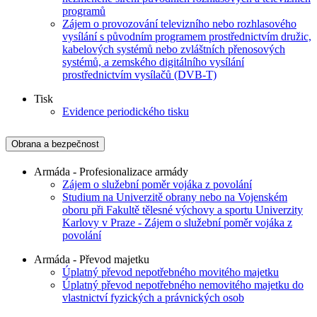
programů
Zájem o provozování televizního nebo rozhlasového
vysílání s původním programem prostřednictvím družic,
kabelových systémů nebo zvláštních přenosových
systémů, a zemského digitálního vysílání
prostřednictvím vysílačů (DVB-T)
Tisk
Evidence periodického tisku
Obrana a bezpečnost
Armáda - Profesionalizace armády
Zájem o služební poměr vojáka z povolání
Studium na Univerzitě obrany nebo na Vojenském
oboru při Fakultě tělesné výchovy a sportu Univerzity
Karlovy v Praze - Zájem o služební poměr vojáka z
povolání
Armáda - Převod majetku
Úplatný převod nepotřebného movitého majetku
Úplatný převod nepotřebného nemovitého majetku do
vlastnictví fyzických a právnických osob