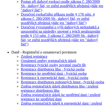
Postup při daňové exekuci podle zákona č. 280/2009
Sb., daňový řád, ve znění pozdějších předpisů (dále jen
"daňový řád")
Doručení exekučního příkazu podle § 178 odst. 4
zákona č. 280/2009 Sb., daňový řád, ve znění
pozdějších předpisů (dále jen "daňový řád")
Doručení vyrozumění o výši daňových nedoplatků a
upozornění na následky spojené s jejich neuhrazením
podle § 153 odst. 3 zákona č. 280/2009 Sb., daňový
řád, ve znění pozdějších předpisů (dále jen "daňový
řád")
Daně - Registrační a oznamovací povinnost
Zrušení registrace
Oznámení změny registračních údajů
Registrace fyzické osoby povinné značit líh
Registrace distributora lihu - fyzická osoba
Registrace ke spotřební dani - fyzická osoba
Registrace k energetické dani - fyzická osoba
Registrace distributora pohonných hmot - fyzická osoba
Změna registračních údajů distributora lihu / zrušení
registrace distributora lihu
Změna registračních údajů ke spotřební dani / zrušení
registrace ke spotřební dani
Změna registračních údajů k energetické dani / zrušení