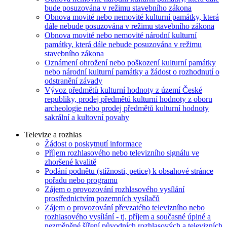
bude posuzována v režimu stavebního zákona
Obnova movité nebo nemovité kulturní památky, která
dále nebude posuzována v režimu stavebního zákona
Obnova movité nebo nemovité národní kulturní
památky, která dále nebude posuzována v režimu
stavebního zákona
Oznámení ohrožení nebo poškození kulturní památky
nebo národní kulturní památky a žádost o rozhodnutí o
odstranění závady
Vývoz předmětů kulturní hodnoty z území České
republiky, prodej předmětů kulturní hodnoty z oboru
archeologie nebo prodej předmětů kulturní hodnoty
sakrální a kultovní povahy
Televize a rozhlas
Žádost o poskytnutí informace
Příjem rozhlasového nebo televizního signálu ve
zhoršené kvalitě
Podání podnětu (stížnosti, petice) k obsahové stránce
pořadu nebo programu
Zájem o provozování rozhlasového vysílání
prostřednictvím pozemních vysílačů
Zájem o provozování převzatého televizního nebo
rozhlasového vysílání - tj. příjem a současné úplné a
nezměněné šíření původních rozhlasových a televizních