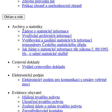
Zbrojní průvodní list
Průkaz zbraně a znehodnocení zbraně
Občan a stát
Archivy a statistiky
Žádost o statistické informace
Využívání archivních informací
Vyplňování a zasílání statistických informací
respondenty Českého statistického úřadu
Jak žádat o statistické informace dle zákona č. 89/1995
Sb., o státní statistické službě
Cestovní doklady
Vydání cestovního dokladu
Elektronický podpis
Elektronický podpis pro komunikaci s orgány veřejné
moci
Evidence obyvatel
Hlášení trvalého pobytu
Ukončení trvalého pobytu
Zrušení údaje o místu trvalého pobytu
Zprostředkování kontaktu