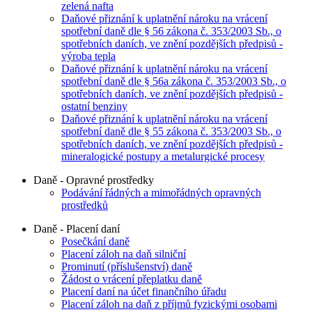
zelená nafta
Daňové přiznání k uplatnění nároku na vrácení
spotřební daně dle § 56 zákona č. 353/2003 Sb., o
spotřebních daních, ve znění pozdějších předpisů -
výroba tepla
Daňové přiznání k uplatnění nároku na vrácení
spotřební daně dle § 56a zákona č. 353/2003 Sb., o
spotřebních daních, ve znění pozdějších předpisů -
ostatní benziny
Daňové přiznání k uplatnění nároku na vrácení
spotřební daně dle § 55 zákona č. 353/2003 Sb., o
spotřebních daních, ve znění pozdějších předpisů -
mineralogické postupy a metalurgické procesy
Daně - Opravné prostředky
Podávání řádných a mimořádných opravných
prostředků
Daně - Placení daní
Posečkání daně
Placení záloh na daň silniční
Prominutí (příslušenství) daně
Žádost o vrácení přeplatku daně
Placení daní na účet finančního úřadu
Placení záloh na daň z příjmů fyzickými osobami