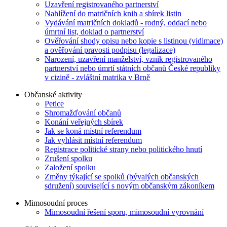
Uzavření registrovaného partnerství
Nahlížení do matričních knih a sbírek listin
Vydávání matričních dokladů - rodný, oddací nebo
úmrtní list, doklad o partnerství
Ověřování shody opisu nebo kopie s listinou (vidimace)
a ověřování pravosti podpisu (legalizace)
Narození, uzavření manželství, vznik registrovaného
partnerství nebo úmrtí státních občanů České republiky
v cizině - zvláštní matrika v Brně
Občanské aktivity
Petice
Shromažďování občanů
Konání veřejných sbírek
Jak se koná místní referendum
Jak vyhlásit místní referendum
Registrace politické strany nebo politického hnutí
Zrušení spolku
Založení spolku
Změny týkající se spolků (bývalých občanských
sdružení) související s novým občanským zákoníkem
Mimosoudní proces
Mimosoudní řešení sporu, mimosoudní vyrovnání