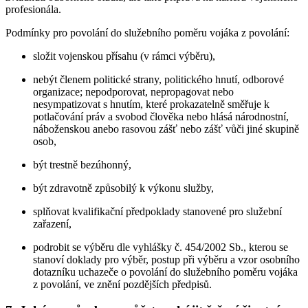
profesionála.
Podmínky pro povolání do služebního poměru vojáka z povolání:
složit vojenskou přísahu (v rámci výběru),
nebýt členem politické strany, politického hnutí, odborové
organizace; nepodporovat, nepropagovat nebo
nesympatizovat s hnutím, které prokazatelně směřuje k
potlačování práv a svobod člověka nebo hlásá národnostní,
náboženskou anebo rasovou zášť nebo zášť vůči jiné skupině
osob,
být trestně bezúhonný,
být zdravotně způsobilý k výkonu služby,
splňovat kvalifikační předpoklady stanovené pro služební
zařazení,
podrobit se výběru dle vyhlášky č. 454/2002 Sb., kterou se
stanoví doklady pro výběr, postup při výběru a vzor osobního
dotazníku uchazeče o povolání do služebního poměru vojáka
z povolání, ve znění pozdějších předpisů.