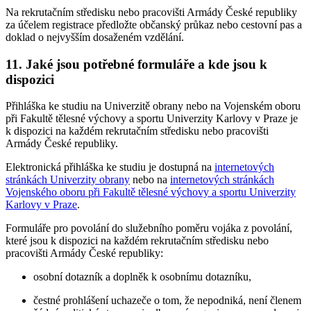
Na rekrutačním středisku nebo pracovišti Armády České republiky
za účelem registrace předložte občanský průkaz nebo cestovní pas a
doklad o nejvyšším dosaženém vzdělání.
11. Jaké jsou potřebné formuláře a kde jsou k
dispozici
Přihláška ke studiu na Univerzitě obrany nebo na Vojenském oboru
při Fakultě tělesné výchovy a sportu Univerzity Karlovy v Praze je
k dispozici na každém rekrutačním středisku nebo pracovišti
Armády České republiky.
Elektronická přihláška ke studiu je dostupná na
internetových
stránkách Univerzity obrany
nebo na
internetových stránkách
Vojenského oboru při Fakultě tělesné výchovy a sportu Univerzity
Karlovy v Praze
.
Formuláře pro povolání do služebního poměru vojáka z povolání,
které jsou k dispozici na každém rekrutačním středisku nebo
pracovišti Armády České republiky:
osobní dotazník a doplněk k osobnímu dotazníku,
čestné prohlášení uchazeče o tom, že nepodniká, není členem