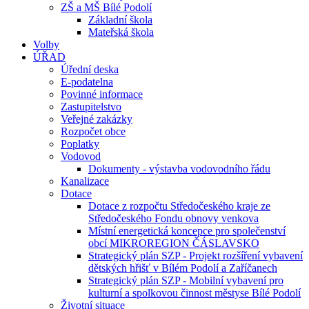
ZŠ a MŠ Bílé Podolí
Základní škola
Mateřská škola
Volby
ÚŘAD
Úřední deska
E-podatelna
Povinné informace
Zastupitelstvo
Veřejné zakázky
Rozpočet obce
Poplatky
Vodovod
Dokumenty - výstavba vodovodního řádu
Kanalizace
Dotace
Dotace z rozpočtu Středočeského kraje ze
Středočeského Fondu obnovy venkova
Místní energetická koncepce pro společenství
obcí MIKROREGION ČÁSLAVSKO
Strategický plán SZP - Projekt rozšíření vybavení
dětských hřišť v Bílém Podolí a Zaříčanech
Strategický plán SZP - Mobilní vybavení pro
kulturní a spolkovou činnost městyse Bílé Podolí
Životní situace