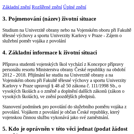
Základní znění
Rozšířené znění
Úplné znění
3. Pojmenování (název) životní situace
Studium na Univerzitě obrany nebo na Vojenském oboru při Fakultě
tělesné výchovy a sportu Univerzity Karlovy v Praze - Zájem o
služební poměr vojáka z povolání
4. Základní informace k životní situaci
Příprava studentů vojenských škol vychází z Koncepce přípravy
personálu resortu Ministerstva obrany České republiky na období
2012 - 2018. Přijímání ke studiu na Univerzitě obrany a na
Vojenském oboru při Fakultě tělesné výchovy a sportu Univerzity
Karlovy v Praze upravují § 48 až 50 zákona č. 111/1998 Sb., o
vysokých školách a o změně a doplnění dalších zákonů (zákon o
vysokých školách), ve znění pozdějších předpisů.
Stanovení podmínek pro povolání do služebního poměru vojáka z
povolání. Vojákem z povolání je občan České republiky, který
vojenskou činnou službu vykonává jako své zaměstnání.
5. Kdo je oprávněn v této věci jednat (podat žádost