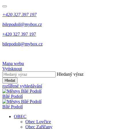
+420 327 397 197
bilepodoli@mybox.cz
+420 327 397 197
bilepodoli@mybox.cz
Mapa webu
Vytisknout
Hledaný výraz
Hledat
rozšířené vyhledávání
Bílé Podolí
Bílé Podolí
OBEC
Obec Lovčice
Obec Zaříčany