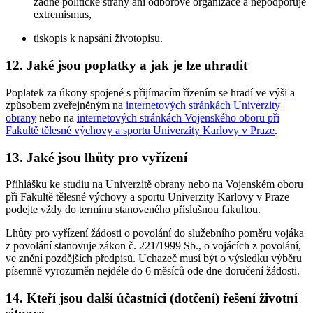
žádné politické strany ani odborové organizace a nepodporuje
extremismus,
tiskopis k napsání životopisu.
12. Jaké jsou poplatky a jak je lze uhradit
Poplatek za úkony spojené s přijímacím řízením se hradí ve výši a
způsobem zveřejněným na
internetových stránkách Univerzity
obrany
nebo na
internetových stránkách Vojenského oboru při
Fakultě tělesné výchovy a sportu Univerzity Karlovy v Praze
.
13. Jaké jsou lhůty pro vyřízení
Přihlášku ke studiu na Univerzitě obrany nebo na Vojenském oboru
při Fakultě tělesné výchovy a sportu Univerzity Karlovy v Praze
podejte vždy do termínu stanoveného příslušnou fakultou.
Lhůty pro vyřízení žádosti o povolání do služebního poměru vojáka
z povolání stanovuje zákon č. 221/1999 Sb., o vojácích z povolání,
ve znění pozdějších předpisů. Uchazeč musí být o výsledku výběru
písemně vyrozuměn nejdéle do 6 měsíců ode dne doručení žádosti.
14. Kteří jsou další účastníci (dotčení) řešení životní