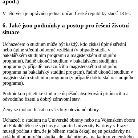
apod.)
V této věci je oprávněn jednat občan České republiky starší 18 let.
6. Jaké jsou podmínky a postup pro řešení životní
situace
Uchazečem o studium může být každý, kdo získal úplné střední
nebo úplné střední odborné vzdělání (v případě studia v
bakalářském studijním programu a magisterském studijním
programu), řádně ukončil studium v bakalářském studijním
programu (v případě navazujícího magisterského studijního
programu na bakalářský studijní program), řádně ukončil studium v
magisterském studijním programu (v případě doktorského studijního
programu).
Podmínkou přijetí ke studiu je úspěšné absolvování přijímacího a
odvodního řízení a dobrý zdravotní stav.
Ženy se mohou hlásit na všechny otevírané obory.
Uchazeči o studium na Univerzitě obrany nebo na Vojenském oboru
při Fakultě tělesné výchovy a sportu Univerzity Karlovy v Praze
musejí počítat s tím, že je během studia čekají nejen požadavky na
zvládnutí odborného studia, ale také příprava na kariéru vojenského