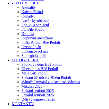
ŽIVOT V OBCI
Aktuality
Kalendář akcí
Odpady
Lovčický občasník
Spolky a sdružení
FC Bílé Podolí
Kronika
Dopravní obslužnost
Pošta Partner Bílé Podolí
Územní plán
Informace od nás
Strategický plán
FOTOGALERIE
Spolkový dům Bílé Podolí
Obecní ples Bílé Podolí
Máje Bílé Podolí
Setkání účetních v Bílém Podolí
Vánoční zpívání v kostele sv. Václava
Mikuláš 2025
Setkání seniorů 2025
Setkání seniorů 2026
Dětský karneval 2026
KONTAKTY