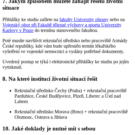
7. Jakým způsobem můžete zahájit řešení životní
situace
Přihlášky ke studiu zašlete na
fakulty Univerzity obrany
nebo na
Vojenský obor při Fakultě tělesné výchovy a sportu Univerzity
Karlovy v Praze
do termínu stanoveného fakultou.
Poté musíte navštívit rekrutační středisko nebo pracoviště Armády
České republiky, kde vám bude upřesněn termín lékařského
vyšetření ve vojenské nemocnici a vydány potřebné dokumenty.
Uvedený postup se týká i elektronické přihlášky ke studiu po jejím
vytisknutí.
8. Na které instituci životní situaci řešit
Rekrutační středisko Čechy (Praha) + rekrutační pracoviště
Pardubice, České Budějovice, Plzeň, Liberec a Ústí nad
Labem
Rekrutační středisko Morava (Brno) + rekrutační pracoviště
Olomouc, Ostrava a Jihlava
10. Jaké doklady je nutné mít s sebou