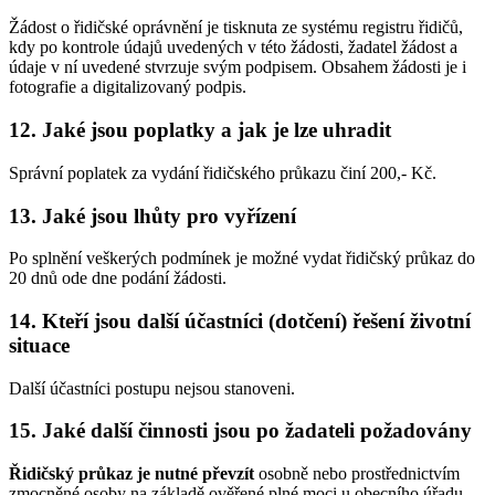
Žádost o řidičské oprávnění je tisknuta ze systému registru řidičů,
kdy po kontrole údajů uvedených v této žádosti, žadatel žádost a
údaje v ní uvedené stvrzuje svým podpisem. Obsahem žádosti je i
fotografie a digitalizovaný podpis.
12. Jaké jsou poplatky a jak je lze uhradit
Správní poplatek za vydání řidičského průkazu činí 200,- Kč.
13. Jaké jsou lhůty pro vyřízení
Po splnění veškerých podmínek je možné vydat řidičský průkaz do
20 dnů ode dne podání žádosti.
14. Kteří jsou další účastníci (dotčení) řešení životní
situace
Další účastníci postupu nejsou stanoveni.
15. Jaké další činnosti jsou po žadateli požadovány
Řidičský průkaz je nutné převzít
osobně nebo prostřednictvím
zmocněné osoby na základě ověřené plné moci u obecního úřadu