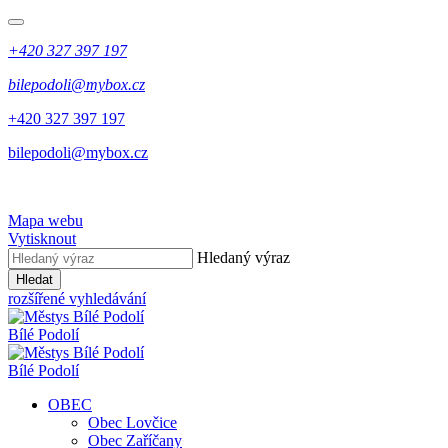
+420 327 397 197
bilepodoli@mybox.cz
+420 327 397 197
bilepodoli@mybox.cz
Mapa webu
Vytisknout
Hledaný výraz
Hledat
rozšířené vyhledávání
Bílé Podolí
Bílé Podolí
OBEC
Obec Lovčice
Obec Zaříčany