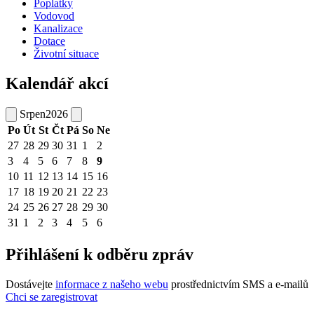
Poplatky
Vodovod
Kanalizace
Dotace
Životní situace
Kalendář akcí
Srpen
2026
Po
Út
St
Čt
Pá
So
Ne
27
28
29
30
31
1
2
3
4
5
6
7
8
9
10
11
12
13
14
15
16
17
18
19
20
21
22
23
24
25
26
27
28
29
30
31
1
2
3
4
5
6
Přihlášení k odběru zpráv
Dostávejte
informace z našeho webu
prostřednictvím SMS a e-mailů
Chci se zaregistrovat