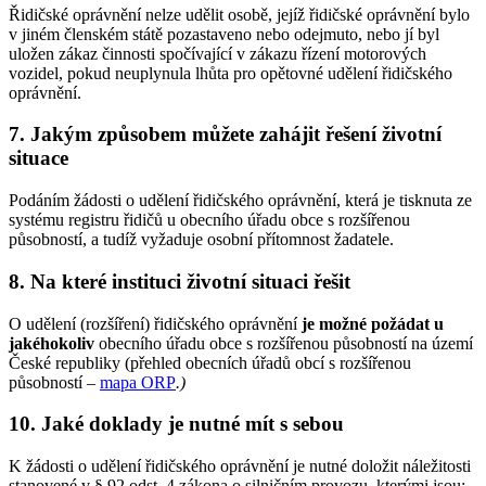
Řidičské oprávnění nelze udělit osobě, jejíž řidičské oprávnění bylo
v jiném členském státě pozastaveno nebo odejmuto, nebo jí byl
uložen zákaz činnosti spočívající v zákazu řízení motorových
vozidel, pokud neuplynula lhůta pro opětovné udělení řidičského
oprávnění.
7. Jakým způsobem můžete zahájit řešení životní
situace
Podáním žádosti o udělení řidičského oprávnění, která je tisknuta ze
systému registru řidičů u obecního úřadu obce s rozšířenou
působností, a tudíž vyžaduje osobní přítomnost žadatele.
8. Na které instituci životní situaci řešit
O udělení (rozšíření) řidičského oprávnění
je možné požádat u
jakéhokoliv
obecního úřadu obce s rozšířenou působností na území
České republiky (přehled obecních úřadů obcí s rozšířenou
působností –
mapa ORP
.
)
10. Jaké doklady je nutné mít s sebou
K žádosti o udělení řidičského oprávnění je nutné doložit náležitosti
stanovené v § 92 odst. 4 zákona o silničním provozu, kterými jsou: