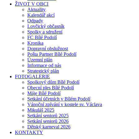
ŽIVOT V OBCI
Aktuality
Kalendář akcí
Odpady
Lovčický občasník
Spolky a sdružení
FC Bílé Podolí
Kronika
Dopravní obslužnost
Pošta Partner Bílé Podolí
Územní plán
Informace od nás
Strategický plán
FOTOGALERIE
Spolkový dům Bílé Podolí
Obecní ples Bílé Podolí
Máje Bílé Podolí
Setkání účetních v Bílém Podolí
Vánoční zpívání v kostele sv. Václava
Mikuláš 2025
Setkání seniorů 2025
Setkání seniorů 2026
Dětský karneval 2026
KONTAKTY