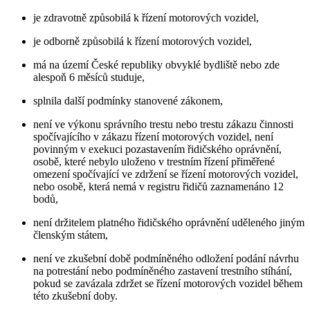
je zdravotně způsobilá k řízení motorových vozidel,
je odborně způsobilá k řízení motorových vozidel,
má na území České republiky obvyklé bydliště nebo zde
alespoň 6 měsíců studuje,
splnila další podmínky stanovené zákonem,
není ve výkonu správního trestu nebo trestu zákazu činnosti
spočívajícího v zákazu řízení motorových vozidel, není
povinným v exekuci pozastavením řidičského oprávnění,
osobě, které nebylo uloženo v trestním řízení přiměřené
omezení spočívající ve zdržení se řízení motorových vozidel,
nebo osobě, která nemá v registru řidičů zaznamenáno 12
bodů,
není držitelem platného řidičského oprávnění uděleného jiným
členským státem,
není ve zkušební době podmíněného odložení podání návrhu
na potrestání nebo podmíněného zastavení trestního stíhání,
pokud se zavázala zdržet se řízení motorových vozidel během
této zkušební doby.