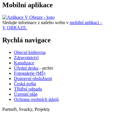
Mobilní aplikace
Sledujte informace z našeho webu v
mobilní aplikaci –
V OBRAZE.
Rychlá navigace
Obecní knihovna
Zdravotnictví
Kanalizace
Úřední deska
- archiv
Fotogalerie (MŠ)
Dopravní obslužnost
Česká pošta
Třídění odpadu
Územní plán
Ochrana osobních údajů
Partneři, Svazky, Projekty