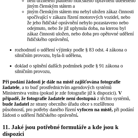
není držitelem platného řidičského oprávnění uděleného
jiným členským státem a
jiným členským státem mu nebyl uložen zákaz činnosti
spočívající v zákazu řízení motorových vozidel, nebo
že jeho řidičské oprávnění nebylo pozastaveno nebo
odejmuto, nebo že již uplynula doba, na kterou byl
zákaz činnosti uložen, nebo doba pro opětovné udělení
řidičského oprávnění,
rozhodnutí o udělení výjimky podle § 83 odst. 4 zákona o
silničním provozu, byla-li udělena,
doklad o splnění dalších podmínek podle § 91 zákona o
silničním provozu,
Při podání žádosti je dále na místě zajišťována fotografie
žadatele
, a to buď prostřednictvím agendových systémů
Ministerstva vnitra (pokud je zde fotografie již k dispozici).
V
případě, že fotografie žadatele není dostupná
z těchto systémů,
bude žadatel
ze strany obecního úřadu obce s rozšířenou
působností, pro potřeby daného řízení
vyfocen
na místě,
při podání
žádosti o udělení řidičského oprávnění
.
11. Jaké jsou potřebné formuláře a kde jsou k
dispozici