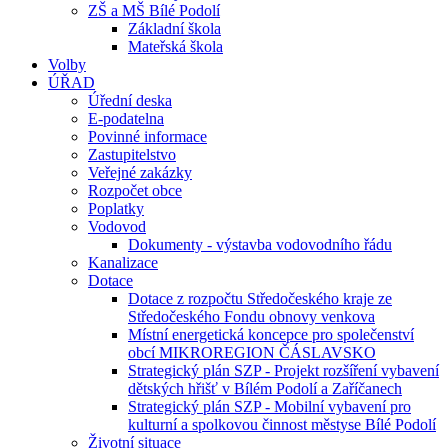
ZŠ a MŠ Bílé Podolí
Základní škola
Mateřská škola
Volby
ÚŘAD
Úřední deska
E-podatelna
Povinné informace
Zastupitelstvo
Veřejné zakázky
Rozpočet obce
Poplatky
Vodovod
Dokumenty - výstavba vodovodního řádu
Kanalizace
Dotace
Dotace z rozpočtu Středočeského kraje ze
Středočeského Fondu obnovy venkova
Místní energetická koncepce pro společenství
obcí MIKROREGION ČÁSLAVSKO
Strategický plán SZP - Projekt rozšíření vybavení
dětských hřišť v Bílém Podolí a Zaříčanech
Strategický plán SZP - Mobilní vybavení pro
kulturní a spolkovou činnost městyse Bílé Podolí
Životní situace