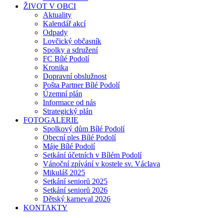
ŽIVOT V OBCI
Aktuality
Kalendář akcí
Odpady
Lovčický občasník
Spolky a sdružení
FC Bílé Podolí
Kronika
Dopravní obslužnost
Pošta Partner Bílé Podolí
Územní plán
Informace od nás
Strategický plán
FOTOGALERIE
Spolkový dům Bílé Podolí
Obecní ples Bílé Podolí
Máje Bílé Podolí
Setkání účetních v Bílém Podolí
Vánoční zpívání v kostele sv. Václava
Mikuláš 2025
Setkání seniorů 2025
Setkání seniorů 2026
Dětský karneval 2026
KONTAKTY