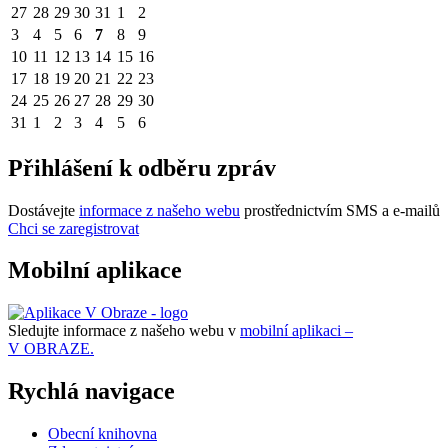
27
28
29
30
31
1
2
3
4
5
6
7
8
9
10
11
12
13
14
15
16
17
18
19
20
21
22
23
24
25
26
27
28
29
30
31
1
2
3
4
5
6
Přihlášení k odběru zpráv
Dostávejte
informace z našeho webu
prostřednictvím SMS a e-mailů
Chci se zaregistrovat
Mobilní aplikace
Sledujte informace z našeho webu v
mobilní aplikaci –
V OBRAZE.
Rychlá navigace
Obecní knihovna