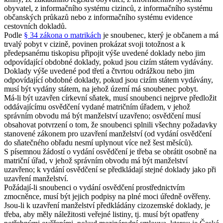
obyvatel, z informačního systému cizinců, z informačního systému
občanských průkazů nebo z informačního systému evidence
cestovních dokladů.
Podle
§ 34 zákona o matrikách
je snoubenec, který je občanem a má
trvalý pobyt v cizině, povinen prokázat svoji totožnost a k
předepsanému tiskopisu připojit výše uvedené doklady nebo jim
odpovídající obdobné doklady, pokud jsou cizím státem vydávány.
Doklady výše uvedené pod třetí a čtvrtou odrážkou nebo jim
odpovídající obdobné doklady, pokud jsou cizím státem vydávány,
musí být vydány státem, na jehož území má snoubenec pobyt.
Má-li být uzavřen církevní sňatek, musí snoubenci nejprve předložit
oddávajícímu osvědčení vydané matričním úřadem, v jehož
správním obvodu má být manželství uzavřeno; osvědčení musí
obsahovat potvrzení o tom, že snoubenci splnili všechny požadavky
stanovené zákonem pro uzavření manželství (od vydání osvědčení
do sňatečného obřadu nesmí uplynout více než šest měsíců).
S písemnou žádostí o vydání osvědčení je třeba se obrátit osobně na
matriční úřad, v jehož správním obvodu má být manželství
uzavřeno; k vydání osvědčení se předkládají stejné doklady jako při
uzavření manželství.
Požádají-li snoubenci o vydání osvědčení prostřednictvím
zmocněnce, musí být jejich podpisy na plné moci úředně ověřeny.
Jsou-li k uzavření manželství předkládány cizozemské doklady, je
třeba, aby měly náležitosti veřejné listiny, tj. musí být opatřeny