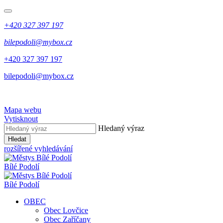
+420 327 397 197
bilepodoli@mybox.cz
+420 327 397 197
bilepodoli@mybox.cz
Mapa webu
Vytisknout
Hledaný výraz
Hledat
rozšířené vyhledávání
Bílé Podolí
Bílé Podolí
OBEC
Obec Lovčice
Obec Zaříčany