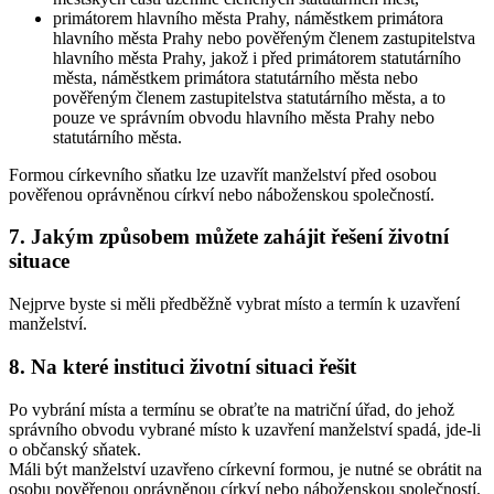
primátorem hlavního města Prahy, náměstkem primátora
hlavního města Prahy nebo pověřeným členem zastupitelstva
hlavního města Prahy, jakož i před primátorem statutárního
města, náměstkem primátora statutárního města nebo
pověřeným členem zastupitelstva statutárního města, a to
pouze ve správním obvodu hlavního města Prahy nebo
statutárního města.
Formou
církevního sňatku
lze uzavřít manželství před osobou
pověřenou oprávněnou církví nebo náboženskou společností.
7. Jakým způsobem můžete zahájit řešení životní
situace
Nejprve byste si měli předběžně vybrat místo a termín k uzavření
manželství.
8. Na které instituci životní situaci řešit
Po vybrání místa a termínu se obraťte na matriční úřad, do jehož
správního obvodu vybrané místo k uzavření manželství spadá, jde-li
o
občanský sňatek
.
Máli být manželství uzavřeno
církevní formou
, je nutné se obrátit na
osobu pověřenou oprávněnou církví nebo náboženskou společností.