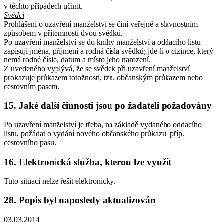
v těchto případech učinit.
Svědci
Prohlášení o uzavření manželství se činí veřejně a slavnostním
způsobem v přítomnosti dvou svědků.
Po uzavření manželství se do knihy manželství a oddacího listu
zapisují jména, příjmení a rodná čísla svědků; jde-li o cizince, který
nemá rodné číslo, datum a místo jeho narození.
Z uvedeného vyplývá, že se svědek při uzavření manželství
prokazuje průkazem totožnosti, tzn. občanským průkazem nebo
cestovním pasem.
15. Jaké další činnosti jsou po žadateli požadovány
Po uzavření manželství je třeba, na základě vydaného oddacího
listu, požádat o vydání nového občanského průkazu, příp.
cestovního pasu.
16. Elektronická služba, kterou lze využít
Tuto situaci nelze řešit elektronicky.
28. Popis byl naposledy aktualizován
03.03.2014