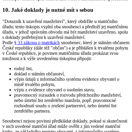
10. Jaké doklady je nutné mít s sebou
"Dotazník k uzavření manželství", který obdržíte u matričního
úřadu; tento tiskopis vyplní oba snoubenci a předloží jej matričnímu
úřadu, v jehož správním obvodu má být manželství uzavřeno, spolu
s doklady potřebnými k uzavření manželství.
Podle
§ 33 zákona o matrikách
snoubenec, který je státním občanem
České republiky (dále též "občan") a je přihlášen k trvalému pobytu
v České republice, je povinen matričnímu úřadu prokázat svou
totožnost a k výše uvedenému tiskopisu připojit:
rodný list,
doklad o státním občanství,
výpis údajů z informačního systému evidence obyvatel o
místě trvalého pobytu,
výpis z evidence obyvatel o osobním stavu,
pravomocný rozsudek o rozvodu předchozího manželství,
nebo úmrtní list zemřelého manžela, popř. pravomocné
rozhodnutí soudu o zrušení partnerství, nebo úmrtní list
zemřelého partnera.
Snoubenci nejsou povinni předkládat doklady, pokud si skutečnosti
v nich uvedené matriční úřad může ověřit z jím vedené matriční
knihy, ze základního registru obyvatel, z informačního systému