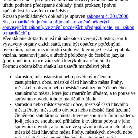
úřadu potřebné předepsané doklady, jimiž prokazují právní
způsobilost k uzavření manželství.
Rozsah předkládaných dokladů je upraven
zákonem č. 301/2000
Sb., o matrikách, jménu a příjmení a o změně některých
souvisejících zákonů, ve znění pozdějších předpisů (dále jen "zákon
o matrikách")
.
Předkládané doklady musí mít náležitosti veřejných listin; jsou-li
vystaveny orgány cizích států, musí být opatřeny potřebnými
ověřeními, pokud mezinárodní smlouva, kterou je Česká republika
vázána, nestanoví jinak, a úředně přeloženy do českého jazyka
(podrobné informace vám sdělí kterýkoli matriční úřad).
Formou
občanského sňatku
lze uzavřít manželství před:
starostou, místostarostou nebo pověřeným členem
zastupitelstva obce, městské části hlavního města Prahy,
městského obvodu nebo městské části územně členěného
statutárního města, které jsou matričním úřadem, a to pouze ve
správním obvodu tohoto matričního úřadu,
starostou nebo místostarostou obce, městské části hlavního
města Prahy, městského obvodu nebo městské části územně
členěného statutárního města, které nejsou matričním úřadem,
je-li jeden ze snoubenců přihlášen k trvalému pobytu v jeho
správním obvodu, a to pouze ve správním obvodu této obce,
městské části hlavního města Prahy, městských obvodů nebo
městských částí územně členěných statutárních měst,