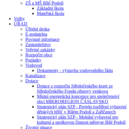
ZŠ a MŠ Bílé Podolí
Základní škola
Mateřská škola
Volby
ÚŘAD
Úřední deska
E-podatelna
Povinné informace
Zastupitelstvo
Veřejné zakázky
Rozpočet obce
Poplatky
Vodovod
Dokumenty - výstavba vodovodního řádu
Kanalizace
Dotace
Dotace z rozpočtu Středočeského kraje ze
Středočeského Fondu obnovy venkova
Místní energetická koncepce pro společenství
obcí MIKROREGION ČÁSLAVSKO
Strategický plán SZP - Projekt rozšíření vybavení
dětských hřišť v Bílém Podolí a Zaříčanech
Strategický plán SZP - Mobilní vybavení pro
kulturní a spolkovou činnost městyse Bílé Podolí
Životní situace