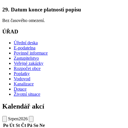
29. Datum konce platnosti popisu
Bez časového omezení.
ÚŘAD
Úřední deska
E-podatelna
Povinné informace
Zastupitelstvo
Veřejné zakázky
Rozpočet obce
Poplatky
Vodovod
Kanalizace
Dotace
Životní situace
Kalendář akcí
Srpen
2026
Po
Út
St
Čt
Pá
So
Ne