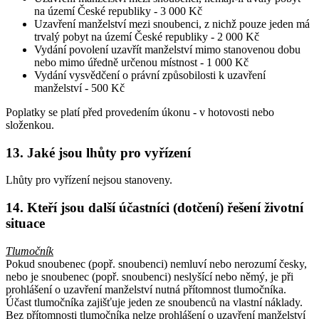
na území České republiky -
3 000 Kč
Uzavření manželství mezi snoubenci, z nichž pouze jeden má
trvalý pobyt na území České republiky -
2 000 Kč
Vydání povolení uzavřít manželství mimo stanovenou dobu
nebo mimo úředně určenou místnost -
1 000 Kč
Vydání vysvědčení o právní způsobilosti k uzavření
manželství -
500 Kč
Poplatky se platí před provedením úkonu - v hotovosti nebo
složenkou.
13. Jaké jsou lhůty pro vyřízení
Lhůty pro vyřízení nejsou stanoveny.
14. Kteří jsou další účastníci (dotčení) řešení životní
situace
Tlumočník
Pokud snoubenec (popř. snoubenci) nemluví nebo nerozumí česky,
nebo je snoubenec (popř. snoubenci) neslyšící nebo němý, je při
prohlášení o uzavření manželství nutná přítomnost tlumočníka.
Účast tlumočníka zajišťuje jeden ze snoubenců na vlastní náklady.
Bez přítomnosti tlumočníka nelze prohlášení o uzavření manželství