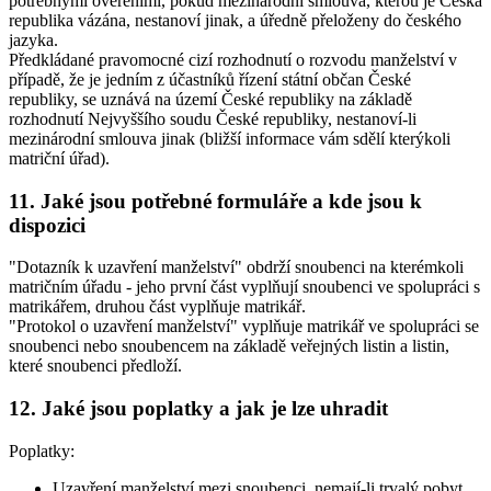
potřebnými ověřeními, pokud mezinárodní smlouva, kterou je Česká
republika vázána, nestanoví jinak, a úředně přeloženy do českého
jazyka.
Předkládané pravomocné cizí rozhodnutí o rozvodu manželství v
případě, že je jedním z účastníků řízení státní občan České
republiky, se uznává na území České republiky na základě
rozhodnutí Nejvyššího soudu České republiky, nestanoví-li
mezinárodní smlouva jinak (bližší informace vám sdělí kterýkoli
matriční úřad).
11. Jaké jsou potřebné formuláře a kde jsou k
dispozici
"Dotazník k uzavření manželství" obdrží snoubenci na kterémkoli
matričním úřadu - jeho první část vyplňují snoubenci ve spolupráci s
matrikářem, druhou část vyplňuje matrikář.
"Protokol o uzavření manželství" vyplňuje matrikář ve spolupráci se
snoubenci nebo snoubencem na základě veřejných listin a listin,
které snoubenci předloží.
12. Jaké jsou poplatky a jak je lze uhradit
Poplatky:
Uzavření manželství mezi snoubenci, nemají-li trvalý pobyt