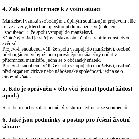
4. Základní informace k životní situaci
Manželství vzniká svobodným a úplným souhlasným projevem vůle
muže a ženy, kteří hodlají vstoupit do manželství (dále jen
"snoubenci"), že spolu vstupují do manželství.
Sňatečný obřad je veřejný a slavnostní; činí se v přítomnosti dvou
svědků.
Projeví-li snoubenci vůli, že spolu vstupují do manželství, osobně
před orgánem veřejné moci provádějícím sňatečný obřad v
přítomnosti matrikáře, jedná se o
občanský sňatek
.
Projeví-li snoubenci vůli, že spolu vstupují do manželství, osobně
před orgánem církve nebo náboženské společnosti, jedná se o
církevní sňatek
.
5. Kdo je oprávněn v této věci jednat (podat žádost
apod.)
Snoubenci nebo zplnomocněný zástupce jednoho ze snoubenců.
6. Jaké jsou podmínky a postup pro řešení životní
situace
Snoubenci musí před uzavřením manželství předložit matričnímu