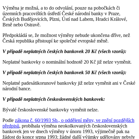
Výměna je možná, a to do odvolání, pouze na pobočkách či
územních pracovištích ústředí České národní banky v Praze,
Českých Budějovicích, Plzni, Ústí nad Labem, Hradci Králové,
Brně nebo Ostravě.
Předpokládá se, že možnost výměny nebude ukončena dříve, než
Česká republika přistoupí ke společné evropské měně.
V případě neplatných českých bankovek 20 Kč (všech vzorů):
Neplatné bankovky o nominální hodnotě 20 Kč již nelze vyměnit.
V případě neplatných českých bankovek 50 Kč (všech vzorů):
Neplatné padesátikorunové bankovky již nelze vyměnit ani v České
národní bance.
V případě neplatných československých bankovek:
Bývalé československé bankovky vyměnit nelze.
Podle
zákona č. 60/1993 Sb., o oddělení měny, ve znění pozdějších
předpisů
, probíhala výměna neokolkovaných československých
bankovek jen ve dnech výměny v únoru 1993, výjimečně pak na
žádost do konce srpna 1993; žádné další výjimky udělovány nebyly