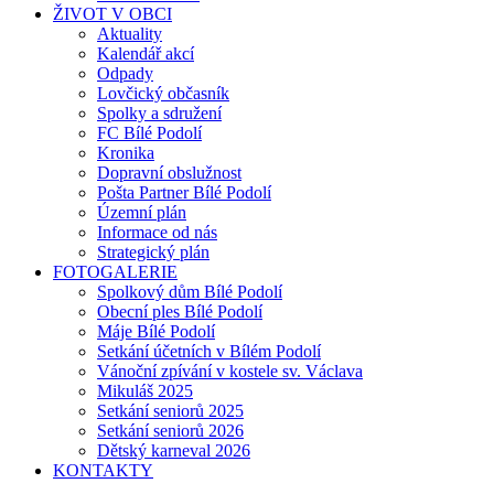
ŽIVOT V OBCI
Aktuality
Kalendář akcí
Odpady
Lovčický občasník
Spolky a sdružení
FC Bílé Podolí
Kronika
Dopravní obslužnost
Pošta Partner Bílé Podolí
Územní plán
Informace od nás
Strategický plán
FOTOGALERIE
Spolkový dům Bílé Podolí
Obecní ples Bílé Podolí
Máje Bílé Podolí
Setkání účetních v Bílém Podolí
Vánoční zpívání v kostele sv. Václava
Mikuláš 2025
Setkání seniorů 2025
Setkání seniorů 2026
Dětský karneval 2026
KONTAKTY