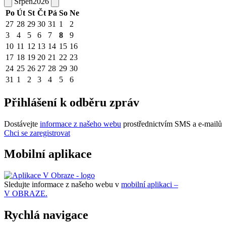
Srpen
2026
Po
Út
St
Čt
Pá
So
Ne
27
28
29
30
31
1
2
3
4
5
6
7
8
9
10
11
12
13
14
15
16
17
18
19
20
21
22
23
24
25
26
27
28
29
30
31
1
2
3
4
5
6
Přihlášení k odběru zpráv
Dostávejte
informace z našeho webu
prostřednictvím SMS a e-mailů
Chci se zaregistrovat
Mobilní aplikace
Sledujte informace z našeho webu v
mobilní aplikaci –
V OBRAZE.
Rychlá navigace