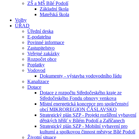
ZŠ a MŠ Bílé Podolí
Základní škola
Mateřská škola
Volby
ÚŘAD
Úřední deska
E-podatelna
Povinné informace
Zastupitelstvo
Veřejné zakázky
Rozpočet obce
Poplatky
Vodovod
Dokumenty - výstavba vodovodního řádu
Kanalizace
Dotace
Dotace z rozpočtu Středočeského kraje ze
Středočeského Fondu obnovy venkova
Místní energetická koncepce pro společenství
obcí MIKROREGION ČÁSLAVSKO
Strategický plán SZP - Projekt rozšíření vybavení
dětských hřišť v Bílém Podolí a Zaříčanech
Strategický plán SZP - Mobilní vybavení pro
kulturní a spolkovou činnost městyse Bílé Podolí
Životní situace