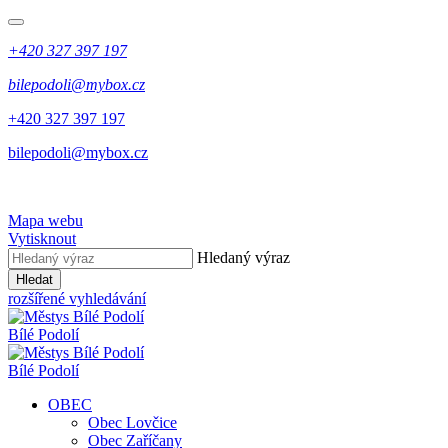
+420 327 397 197
bilepodoli@mybox.cz
+420 327 397 197
bilepodoli@mybox.cz
Mapa webu
Vytisknout
Hledaný výraz
Hledat
rozšířené vyhledávání
Bílé Podolí
Bílé Podolí
OBEC
Obec Lovčice
Obec Zaříčany