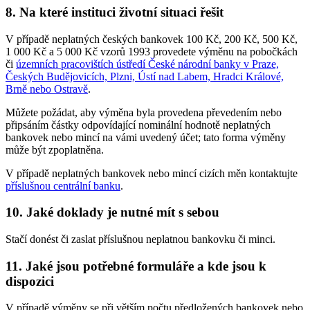
8. Na které instituci životní situaci řešit
V případě neplatných českých bankovek 100 Kč, 200 Kč, 500 Kč,
1 000 Kč a 5 000 Kč vzorů 1993 provedete výměnu na pobočkách
či
územních pracovištích ústředí České národní banky v Praze,
Českých Budějovicích, Plzni, Ústí nad Labem, Hradci Králové,
Brně nebo Ostravě
.
Můžete požádat, aby výměna byla provedena převedením nebo
připsáním částky odpovídající nominální hodnotě neplatných
bankovek nebo mincí na vámi uvedený účet; tato forma výměny
může být zpoplatněna.
V případě neplatných bankovek nebo mincí cizích měn kontaktujte
příslušnou centrální banku
.
10. Jaké doklady je nutné mít s sebou
Stačí donést či zaslat příslušnou neplatnou bankovku či minci.
11. Jaké jsou potřebné formuláře a kde jsou k
dispozici
V případě výměny se při větším počtu předložených bankovek nebo