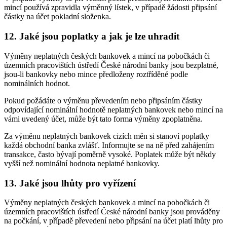
mincí používá zpravidla výměnný lístek, v případě žádosti připsání
částky na účet pokladní složenka.
12. Jaké jsou poplatky a jak je lze uhradit
Výměny neplatných českých bankovek a mincí na pobočkách či
územních pracovištích ústředí České národní banky jsou bezplatné,
jsou-li bankovky nebo mince předloženy roztříděné podle
nominálních hodnot.
Pokud požádáte o výměnu převedením nebo připsáním částky
odpovídající nominální hodnotě neplatných bankovek nebo mincí na
vámi uvedený účet, může být tato forma výměny zpoplatněna.
Za výměnu neplatných bankovek cizích měn si stanoví poplatky
každá obchodní banka zvlášť. Informujte se na ně před zahájením
transakce, často bývají poměrně vysoké. Poplatek může být někdy
vyšší než nominální hodnota neplatné bankovky.
13. Jaké jsou lhůty pro vyřízení
Výměny neplatných českých bankovek a mincí na pobočkách či
územních pracovištích ústředí České národní banky jsou prováděny
na počkání, v případě převedení nebo připsání na účet platí lhůty pro