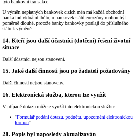
tyto bankovní transakce.
U výměn neplatných bankovek cizích měn má každá obchodní
banka individuální lhůtu, u bankovek států eurozóny mohou být
poměrně dlouhé, protože banky bankovky posílají do příslušného
státu k výměně.
14. Kteří jsou další účastníci (dotčení) řešení životní
situace
Další účastníci nejsou stanoveni.
15. Jaké další činnosti jsou po žadateli požadovány
Další činnosti nejsou stanoveny.
16. Elektronická služba, kterou lze využít
V případě dotazu můžete využít tuto elektronickou službu:
"
Formulář podání dotazu, podnětu, upozornění elektronickou
formou
"
28. Popis byl naposledy aktualizován