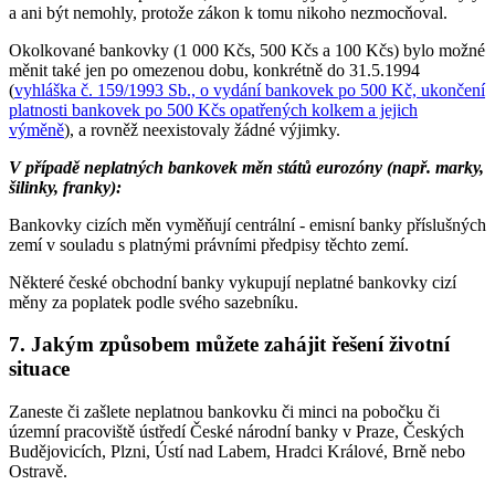
a ani být nemohly, protože zákon k tomu nikoho nezmocňoval.
Okolkované bankovky (1 000 Kčs, 500 Kčs a 100 Kčs) bylo možné
měnit také jen po omezenou dobu, konkrétně do 31.5.1994
(
vyhláška č. 159/1993 Sb., o vydání bankovek po 500 Kč, ukončení
platnosti bankovek po 500 Kčs opatřených kolkem a jejich
výměně
), a rovněž neexistovaly žádné výjimky.
V případě neplatných bankovek měn států eurozóny (např. marky,
šilinky, franky):
Bankovky cizích měn vyměňují centrální - emisní banky příslušných
zemí v souladu s platnými právními předpisy těchto zemí.
Některé české obchodní banky vykupují neplatné bankovky cizí
měny za poplatek podle svého sazebníku.
7. Jakým způsobem můžete zahájit řešení životní
situace
Zaneste či zašlete neplatnou bankovku či minci na pobočku či
územní pracoviště ústředí České národní banky v Praze, Českých
Budějovicích, Plzni, Ústí nad Labem, Hradci Králové, Brně nebo
Ostravě.