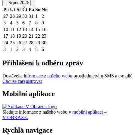
Srpen
2026
Po
Út
St
Čt
Pá
So
Ne
27
28
29
30
31
1
2
3
4
5
6
7
8
9
10
11
12
13
14
15
16
17
18
19
20
21
22
23
24
25
26
27
28
29
30
31
1
2
3
4
5
6
Přihlášení k odběru zpráv
Dostávejte
informace z našeho webu
prostřednictvím SMS a e-mailů
Chci se zaregistrovat
Mobilní aplikace
Sledujte informace z našeho webu v
mobilní aplikaci –
V OBRAZE.
Rychlá navigace