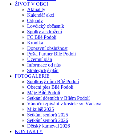
ŽIVOT V OBCI
Aktuality
Kalendář akcí
Odpady
Lovčický občasník
Spolky a sdružení
FC Bílé Podolí
Kronika
Dopravní obslužnost
Pošta Partner Bílé Podolí
Územní plán
Informace od nás
Strategický plán
FOTOGALERIE
Spolkový dům Bílé Podolí
Obecní ples Bílé Podolí
Máje Bílé Podolí
Setkání účetních v Bílém Podolí
Vánoční zpívání v kostele sv. Václava
Mikuláš 2025
Setkání seniorů 2025
Setkání seniorů 2026
Dětský karneval 2026
KONTAKTY