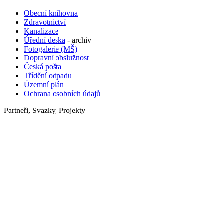
Obecní knihovna
Zdravotnictví
Kanalizace
Úřední deska
- archiv
Fotogalerie (MŠ)
Dopravní obslužnost
Česká pošta
Třídění odpadu
Územní plán
Ochrana osobních údajů
Partneři, Svazky, Projekty