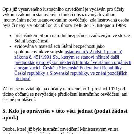
Opis již vystaveného lustračního osvědčení je vydáván pro účely
výkonu zákonem stanovených funkcí obsazovaných volbou,
jmenováním nebo ustanovováním; osvědčuje, zda lustrovaná osoba
byla či nebyla v období od 25. února 1948 do 17. listopadu 1989:
příslušníkem Sboru národní bezpečnosti zařazeným ve složce
Státní bezpečnosti,
evidována v materiálech Státní bezpečnosti jako
spolupracovník ve smyslu
ustanovení § 2 odst. 1 písm. b)
zákona č. 451/1991 Sb., kterým se stanoví některé další
předpoklady pro výkon některých funkcí ve státních orgánech
a organizacích České a Slovenské Federativní Republiky,
České republiky a Slovenské republiky, ve znění pozdějších
předpisů
.
Zákon se nevztahuje na občany narozené po 1. prosinci 1971; od
těchto občanů se nevyžaduje předložení lustračního osvědčení, ani
čestné prohlášení.
5. Kdo je oprávněn v této věci jednat (podat žádost
apod.)
Osoba, které již bylo lustrační osvědčení Ministerstvem vnitra