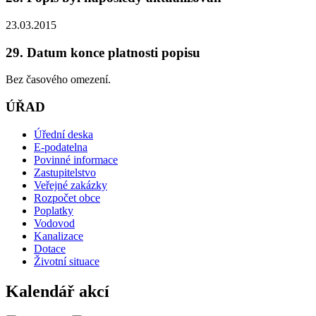
23.03.2015
29. Datum konce platnosti popisu
Bez časového omezení.
ÚŘAD
Úřední deska
E-podatelna
Povinné informace
Zastupitelstvo
Veřejné zakázky
Rozpočet obce
Poplatky
Vodovod
Kanalizace
Dotace
Životní situace
Kalendář akcí