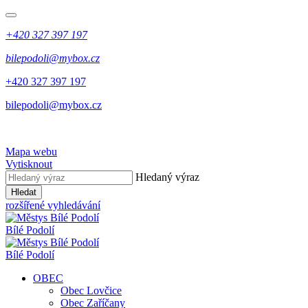
+420 327 397 197
bilepodoli@mybox.cz
+420 327 397 197
bilepodoli@mybox.cz
Mapa webu
Vytisknout
Hledaný výraz
Hledat
rozšířené vyhledávání
Bílé Podolí
Bílé Podolí
OBEC
Obec Lovčice
Obec Zaříčany