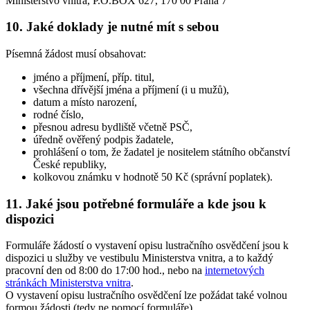
Ministerstvo vnitra, P.O.BOX 627, 170 00 Praha 7
10. Jaké doklady je nutné mít s sebou
Písemná žádost musí obsahovat:
jméno a příjmení, příp. titul,
všechna dřívější jména a příjmení (i u mužů),
datum a místo narození,
rodné číslo,
přesnou adresu bydliště včetně PSČ,
úředně ověřený podpis žadatele,
prohlášení o tom, že žadatel je nositelem státního občanství
České republiky,
kolkovou známku v hodnotě 50 Kč (správní poplatek).
11. Jaké jsou potřebné formuláře a kde jsou k
dispozici
Formuláře žádostí o vystavení opisu lustračního osvědčení jsou k
dispozici u služby ve vestibulu Ministerstva vnitra, a to každý
pracovní den od 8:00 do 17:00 hod., nebo na
internetových
stránkách Ministerstva vnitra
.
O vystavení opisu lustračního osvědčení lze požádat také volnou
formou žádosti (tedy ne pomocí formuláře).