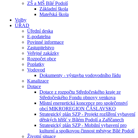
ZŠ a MŠ Bílé Podolí
Základní škola
Mateřská škola
Volby
ÚŘAD
Úřední deska
E-podatelna
Povinné informace
Zastupitelstvo
Veřejné zakázky
Rozpočet obce
Poplatky
Vodovod
Dokumenty - výstavba vodovodního řádu
Kanalizace
Dotace
Dotace z rozpočtu Středočeského kraje ze
Středočeského Fondu obnovy venkova
Místní energetická koncepce pro společenství
obcí MIKROREGION ČÁSLAVSKO
Strategický plán SZP - Projekt rozšíření vybavení
dětských hřišť v Bílém Podolí a Zaříčanech
Strategický plán SZP - Mobilní vybavení pro
kulturní a spolkovou činnost městyse Bílé Podolí
Životní situace