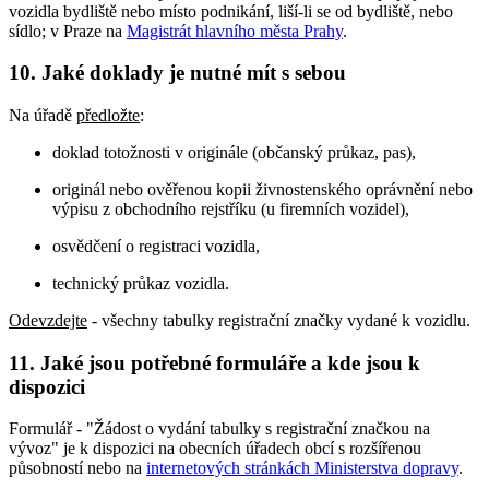
vozidla bydliště nebo místo podnikání, liší-li se od bydliště, nebo
sídlo; v Praze na
Magistrát hlavního města Prahy
.
10. Jaké doklady je nutné mít s sebou
Na úřadě
předložte
:
doklad totožnosti v originále (občanský průkaz, pas),
originál nebo ověřenou kopii živnostenského oprávnění nebo
výpisu z obchodního rejstříku (u firemních vozidel),
osvědčení o registraci vozidla,
technický průkaz vozidla.
Odevzdejte
- všechny tabulky registrační značky vydané k vozidlu.
11. Jaké jsou potřebné formuláře a kde jsou k
dispozici
Formulář - "Žádost o vydání tabulky s registrační značkou na
vývoz" je k dispozici na obecních úřadech obcí s rozšířenou
působností nebo na
internetových stránkách Ministerstva dopravy
.