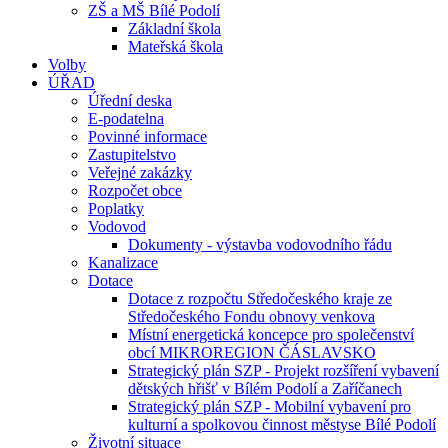
ZŠ a MŠ Bílé Podolí
Základní škola
Mateřská škola
Volby
ÚŘAD
Úřední deska
E-podatelna
Povinné informace
Zastupitelstvo
Veřejné zakázky
Rozpočet obce
Poplatky
Vodovod
Dokumenty - výstavba vodovodního řádu
Kanalizace
Dotace
Dotace z rozpočtu Středočeského kraje ze
Středočeského Fondu obnovy venkova
Místní energetická koncepce pro společenství
obcí MIKROREGION ČÁSLAVSKO
Strategický plán SZP - Projekt rozšíření vybavení
dětských hřišť v Bílém Podolí a Zaříčanech
Strategický plán SZP - Mobilní vybavení pro
kulturní a spolkovou činnost městyse Bílé Podolí
Životní situace