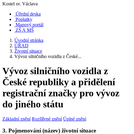
Kostel sv. Václava
Úřední deska
Poplatky
Mapový portál
ZŠ A MŠ
Úvodní stránka
ÚŘAD
Životní situace
Vývoz silničního vozidla z České...
Vývoz silničního vozidla z
České republiky a přidělení
registrační značky pro vývoz
do jiného státu
Základní znění
Rozšířené znění
Úplné znění
3. Pojmenování (název) životní situace