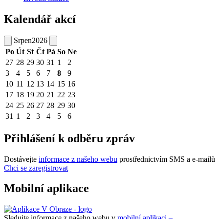
Kalendář akcí
Srpen
2026
Po
Út
St
Čt
Pá
So
Ne
27
28
29
30
31
1
2
3
4
5
6
7
8
9
10
11
12
13
14
15
16
17
18
19
20
21
22
23
24
25
26
27
28
29
30
31
1
2
3
4
5
6
Přihlášení k odběru zpráv
Dostávejte
informace z našeho webu
prostřednictvím SMS a e-mailů
Chci se zaregistrovat
Mobilní aplikace
Sledujte informace z našeho webu v
mobilní aplikaci –