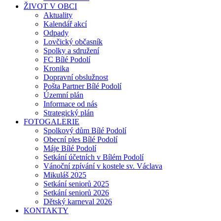
ŽIVOT V OBCI
Aktuality
Kalendář akcí
Odpady
Lovčický občasník
Spolky a sdružení
FC Bílé Podolí
Kronika
Dopravní obslužnost
Pošta Partner Bílé Podolí
Územní plán
Informace od nás
Strategický plán
FOTOGALERIE
Spolkový dům Bílé Podolí
Obecní ples Bílé Podolí
Máje Bílé Podolí
Setkání účetních v Bílém Podolí
Vánoční zpívání v kostele sv. Václava
Mikuláš 2025
Setkání seniorů 2025
Setkání seniorů 2026
Dětský karneval 2026
KONTAKTY