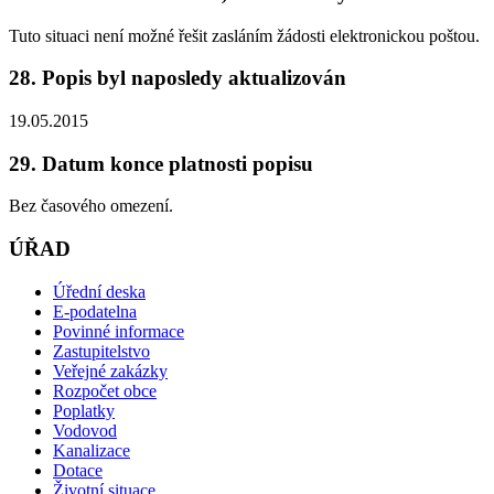
Tuto situaci není možné řešit zasláním žádosti elektronickou poštou.
28. Popis byl naposledy aktualizován
19.05.2015
29. Datum konce platnosti popisu
Bez časového omezení.
ÚŘAD
Úřední deska
E-podatelna
Povinné informace
Zastupitelstvo
Veřejné zakázky
Rozpočet obce
Poplatky
Vodovod
Kanalizace
Dotace
Životní situace