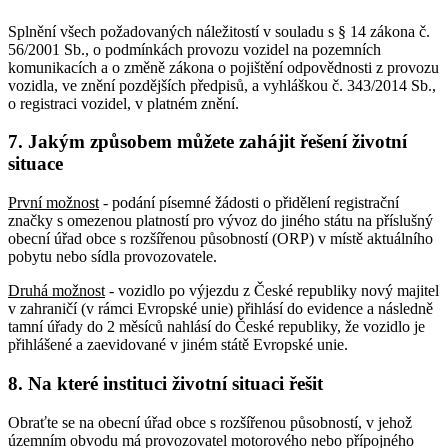
Splnění všech požadovaných náležitostí v souladu s § 14 zákona č.
56/2001 Sb., o podmínkách provozu vozidel na pozemních
komunikacích a o změně zákona o pojištění odpovědnosti z provozu
vozidla, ve znění pozdějších předpisů, a vyhláškou č. 343/2014 Sb.,
o registraci vozidel, v platném znění.
7. Jakým způsobem můžete zahájit řešení životní
situace
První možnost
- podání písemné žádosti o přidělení registrační
značky s omezenou platností pro vývoz do jiného státu na příslušný
obecní úřad obce s rozšířenou působností (ORP) v místě aktuálního
pobytu nebo sídla provozovatele.
Druhá možnost
- vozidlo po výjezdu z České republiky nový majitel
v zahraničí (v rámci Evropské unie) přihlásí do evidence a následně
tamní úřady do 2 měsíců nahlásí do České republiky, že vozidlo je
přihlášené a zaevidované v jiném státě Evropské unie.
8. Na které instituci životní situaci řešit
Obraťte se na obecní úřad obce s rozšířenou působností, v jehož
územním obvodu má provozovatel motorového nebo přípojného