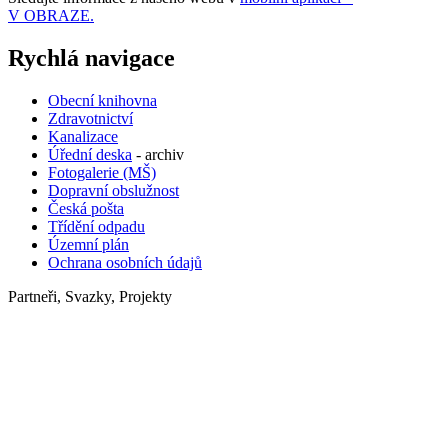
V OBRAZE.
Rychlá navigace
Obecní knihovna
Zdravotnictví
Kanalizace
Úřední deska
- archiv
Fotogalerie (MŠ)
Dopravní obslužnost
Česká pošta
Třídění odpadu
Územní plán
Ochrana osobních údajů
Partneři, Svazky, Projekty