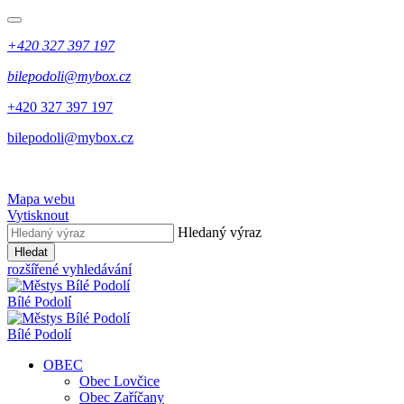
+420 327 397 197
bilepodoli@mybox.cz
+420 327 397 197
bilepodoli@mybox.cz
Mapa webu
Vytisknout
Hledaný výraz
Hledat
rozšířené vyhledávání
Bílé Podolí
Bílé Podolí
OBEC
Obec Lovčice
Obec Zaříčany