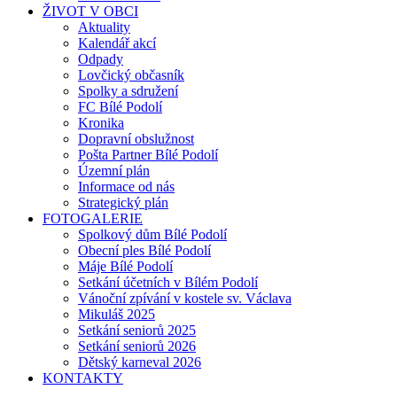
ŽIVOT V OBCI
Aktuality
Kalendář akcí
Odpady
Lovčický občasník
Spolky a sdružení
FC Bílé Podolí
Kronika
Dopravní obslužnost
Pošta Partner Bílé Podolí
Územní plán
Informace od nás
Strategický plán
FOTOGALERIE
Spolkový dům Bílé Podolí
Obecní ples Bílé Podolí
Máje Bílé Podolí
Setkání účetních v Bílém Podolí
Vánoční zpívání v kostele sv. Václava
Mikuláš 2025
Setkání seniorů 2025
Setkání seniorů 2026
Dětský karneval 2026
KONTAKTY