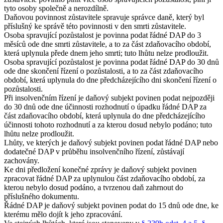
tyto osoby společně a nerozdílně.
Daňovou povinnost zůstavitele spravuje správce daně, který byl
příslušný ke správě této povinnosti v den smrti zůstavitele.
Osoba spravující pozůstalost je povinna podat řádné DAP do 3
měsíců ode dne smrti zůstavitele, a to za část zdaňovacího období,
která uplynula přede dnem jeho smrti; tuto lhůtu nelze prodloužit.
Osoba spravující pozůstalost je povinna podat řádné DAP do 30 dnů
ode dne skončení řízení o pozůstalosti, a to za část zdaňovacího
období, která uplynula do dne předcházejícího dni skončení řízení o
pozůstalosti.
Při insolvenčním řízení je daňový subjekt povinen podat nejpozději
do 30 dnů ode dne účinnosti rozhodnutí o úpadku řádné DAP za
část zdaňovacího období, která uplynula do dne předcházejícího
účinnosti tohoto rozhodnutí a za kterou dosud nebylo podáno; tuto
lhůtu nelze prodloužit.
Lhůty, ve kterých je daňový subjekt povinen podat řádné DAP nebo
dodatečné DAP v průběhu insolvenčního řízení, zůstávají
zachovány.
Ke dni předložení konečné zprávy je daňový subjekt povinen
zpracovat řádné DAP za uplynulou část zdaňovacího období, za
kterou nebylo dosud podáno, a tvrzenou daň zahrnout do
příslušného dokumentu.
Řádné DAP je daňový subjekt povinen podat do 15 dnů ode dne, ke
kterému mělo dojít k jeho zpracování.