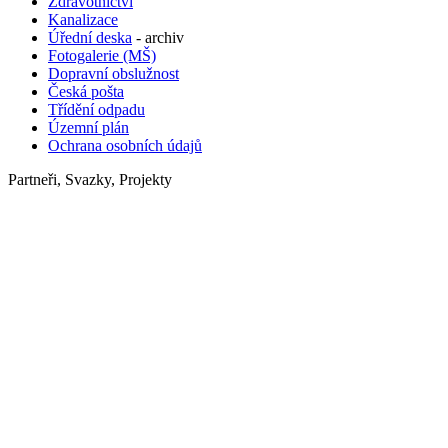
Zdravotnictví
Kanalizace
Úřední deska
- archiv
Fotogalerie (MŠ)
Dopravní obslužnost
Česká pošta
Třídění odpadu
Územní plán
Ochrana osobních údajů
Partneři, Svazky, Projekty