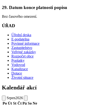
29. Datum konce platnosti popisu
Bez časového omezení.
ÚŘAD
Úřední deska
E-podatelna
Povinné informace
Zastupitelstvo
Veřejné zakázky
Rozpočet obce
Poplatky
Vodovod
Kanalizace
Dotace
Životní situace
Kalendář akcí
Srpen
2026
Po
Út
St
Čt
Pá
So
Ne