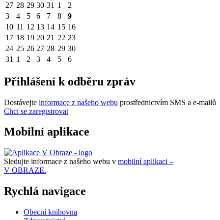
27
28
29
30
31
1
2
3
4
5
6
7
8
9
10
11
12
13
14
15
16
17
18
19
20
21
22
23
24
25
26
27
28
29
30
31
1
2
3
4
5
6
Přihlášení k odběru zpráv
Dostávejte
informace z našeho webu
prostřednictvím SMS a e-mailů
Chci se zaregistrovat
Mobilní aplikace
Sledujte informace z našeho webu v
mobilní aplikaci –
V OBRAZE.
Rychlá navigace
Obecní knihovna