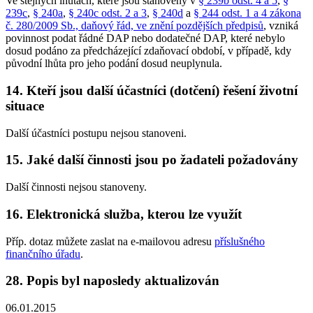
Ve stejných lhůtách, které jsou stanoveny v
§ 239b odst. 4 a 5
,
§
239c
,
§ 240a
,
§ 240c odst. 2 a 3
,
§ 240d
a
§ 244 odst. 1 a 4 zákona
č. 280/2009 Sb., daňový řád, ve znění pozdějších předpisů
, vzniká
povinnost podat řádné DAP nebo dodatečné DAP, které nebylo
dosud podáno za předcházející zdaňovací období, v případě, kdy
původní lhůta pro jeho podání dosud neuplynula.
14. Kteří jsou další účastníci (dotčení) řešení životní
situace
Další účastníci postupu nejsou stanoveni.
15. Jaké další činnosti jsou po žadateli požadovány
Další činnosti nejsou stanoveny.
16. Elektronická služba, kterou lze využít
Příp. dotaz můžete zaslat na e-mailovou adresu
příslušného
finančního úřadu
.
28. Popis byl naposledy aktualizován
06.01.2015