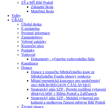
ZŠ a MŠ Bílé Podolí
Základní škola
Mateřská škola
Volby
ÚŘAD
Úřední deska
E-podatelna
Povinné informace
Zastupitelstvo
Veřejné zakázky
Rozpočet obce
Poplatky
Vodovod
Dokumenty - výstavba vodovodního řádu
Kanalizace
Dotace
Dotace z rozpočtu Středočeského kraje ze
Středočeského Fondu obnovy venkova
Místní energetická koncepce pro společenství
obcí MIKROREGION ČÁSLAVSKO
Strategický plán SZP - Projekt rozšíření vybavení
dětských hřišť v Bílém Podolí a Zaříčanech
Strategický plán SZP - Mobilní vybavení pro
kulturní a spolkovou činnost městyse Bílé Podolí
Životní situace