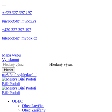
+420 327 397 197
bilepodoli@mybox.cz
+420 327 397 197
bilepodoli@mybox.cz
Mapa webu
Vytisknout
Hledaný výraz
Hledat
rozšířené vyhledávání
Bílé Podolí
Bílé Podolí
OBEC
Obec Lovčice
Obec Zaříčany