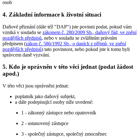
osob
4. Základní informace k životní situaci
Daňové přiznání (dále též "DAP") jste povinni podat, pokud vám
vzniká v souladu se
zákonem č. 280/2009 Sb., daňový řád, ve znění
pozdějších předpisů
, nebo v souladu se zvláštním právním
předpisem (
zákon č. 586/1992 Sb., o daních z příjmů, ve znění
pozdějších předpisů
) tato povinnost, nebo pokud jste k tomu byli
správcem daně vyzváni.
5. Kdo je oprávněn v této věci jednat (podat žádost
apod.)
V této věci jsou oprávněni jednat:
poplatník jako daňový subjekt,
a dále podepisující osoby níže uvedené:
1 - zákonný zástupce nebo opatrovník
2 - ustanovený zástupce
3 - společný zástupce, společný zmocněnec