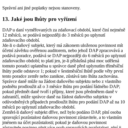
Správní ani jiné poplatky nejsou stanoveny.
13. Jaké jsou lhůty pro vyřízení
DAP u daní vyměřovaných za zdaňovací období, které činí nejméně
12 měsíců, se podává nejpozději do 3 měsíců po uplynutí
zdaňovacího období.
Jde-li o daňový subjekt, který má zákonem uloženou povinnost mít
účetní závěrku ověřenou auditorem, nebo jehož DAP zpracovává a
podává poradce, podává se DAP nejpozději do 6 měsíců po uplynutí
zdaňovacího období; to platí jen, je-li příslušná plná moc udělená
tomuto poradci uplatněna u správce daně před uplynutím tříměsíční
lhůty podle odstavce 1; pokud v šestiměsíční lhůtě podle věty první
tento poradce zemře nebo zanikne, zůstává tato lhůta zachována.
Správce daně může na žádost daňového subjektu nebo z vlastního
podnětu prodloužit až o 3 měsíce lhůtu pro podání řádného DAP;
pokud předmět daně tvoří i příjmy, které jsou předmětem daně v
zahraničí, může správce daně na žádost daňového subjektu v
odůvodněných případech prodloužit lhůtu pro podání DAP až na 10
měsíců po uplynutí zdaňovacího období.
Zemřel-li daňový subjekt dříve, než bylo podáno DAP, plní osoba
spravující pozůstalost daňovou povinnost zůstavitele, a to vlastním
jménem na účet pozůstalosti; pokud je daňovou povinnost
zůstavitele povinno plnit více osob spravujících pozůstalost, plní ji