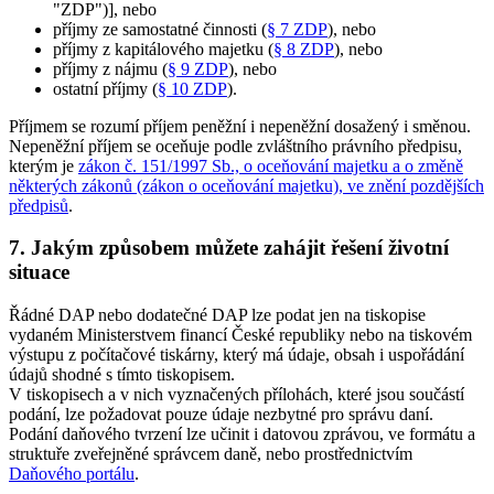
"ZDP")], nebo
příjmy ze samostatné činnosti (
§ 7 ZDP
), nebo
příjmy z kapitálového majetku (
§ 8 ZDP
), nebo
příjmy z nájmu (
§ 9 ZDP
), nebo
ostatní příjmy (
§ 10 ZDP
).
Příjmem se rozumí příjem peněžní i nepeněžní dosažený i směnou.
Nepeněžní příjem se oceňuje podle zvláštního právního předpisu,
kterým je
zákon č. 151/1997 Sb., o oceňování majetku a o změně
některých zákonů (zákon o oceňování majetku), ve znění pozdějších
předpisů
.
7. Jakým způsobem můžete zahájit řešení životní
situace
Řádné DAP nebo dodatečné DAP lze podat jen na tiskopise
vydaném Ministerstvem financí České republiky nebo na tiskovém
výstupu z počítačové tiskárny, který má údaje, obsah i uspořádání
údajů shodné s tímto tiskopisem.
V tiskopisech a v nich vyznačených přílohách, které jsou součástí
podání, lze požadovat pouze údaje nezbytné pro správu daní.
Podání daňového tvrzení lze učinit i datovou zprávou, ve formátu a
struktuře zveřejněné správcem daně, nebo prostřednictvím
Daňového portálu
.