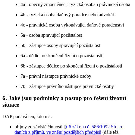
4a - obecný zmocněnec - fyzická osoba i právnická osoba
4b - fyzická osoba daňový poradce nebo advokát
4c - právnická osoba vykonávající daňové poradenství
5a - osoba spravující pozůstalost
5b - zástupce osoby spravující pozůstalost
6a - dědic po skončení řízení o pozůstalosti
6b - zástupce dědice po skončení řízení o pozůstalosti
7a - právní nástupce právnické osoby
7b - zástupce právního nástupce právnické osoby
6. Jaké jsou podmínky a postup pro řešení životní
situace
DAP podává ten, kdo má:
příjmy ze závislé činnosti [
§ 6 zákona č. 586/1992 Sb., o
daních z příjmů, ve znění pozdějších předpisů
(dále též