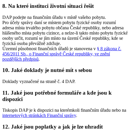
8. Na které instituci životní situaci řešit
DAP podejte na finančním úřadu v místě vašeho pobytu.
Pro účely správy daní se místem pobytu fyzické osoby rozumí
adresa místa trvalého pobytu občana České republiky, nebo adresa
hlášeného místa pobytu cizince, a nelze-li takto místo pobytu fyzické
osoby určit, rozumí se jím místo na území České republiky, kde se
fyzická osoba převážně zdržuje.
Územní působnost finančních úřadů je stanovena v
§ 8 zákona č.
456/2011 Sb., o Finanční správě České republiky, ve znění
pozdějších předpisů
.
10. Jaké doklady je nutné mít s sebou
Doklady vyznačené na straně č. 4 DAP.
11. Jaké jsou potřebné formuláře a kde jsou k
dispozici
Tiskopis DAP je k dispozici na kterémkoli finančním úřadu nebo na
internetových stránkách Finanční správy
.
12. Jaké jsou poplatky a jak je lze uhradit