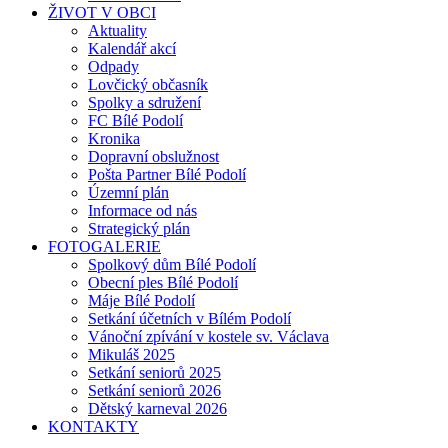
ŽIVOT V OBCI
Aktuality
Kalendář akcí
Odpady
Lovčický občasník
Spolky a sdružení
FC Bílé Podolí
Kronika
Dopravní obslužnost
Pošta Partner Bílé Podolí
Územní plán
Informace od nás
Strategický plán
FOTOGALERIE
Spolkový dům Bílé Podolí
Obecní ples Bílé Podolí
Máje Bílé Podolí
Setkání účetních v Bílém Podolí
Vánoční zpívání v kostele sv. Václava
Mikuláš 2025
Setkání seniorů 2025
Setkání seniorů 2026
Dětský karneval 2026
KONTAKTY