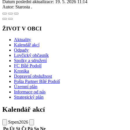
Datum poslední aktualizace:
19. 5. 2026 11:14
Autor:
Starosta .
ŽIVOT V OBCI
Aktuality
Kalendář akcí
Odpady
Lovčický občasník
Spolky a sdružení
FC Bílé Podolí
Kronika
Dopravní obslužnost
Pošta Partner Bílé Podolí
Územní plán
Informace od nás
Strategický plán
Kalendář akcí
Srpen
2026
Po
Út
St
Čt
Pá
So
Ne