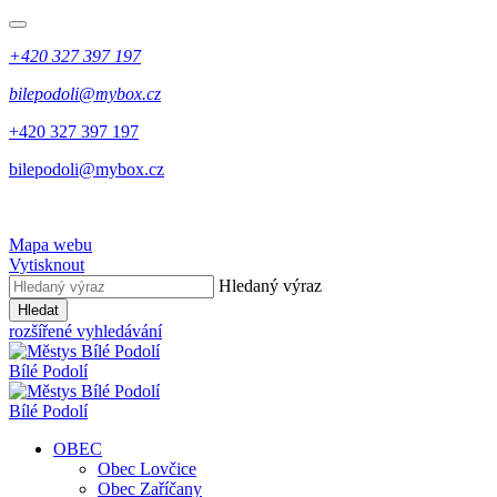
+420 327 397 197
bilepodoli@mybox.cz
+420 327 397 197
bilepodoli@mybox.cz
Mapa webu
Vytisknout
Hledaný výraz
Hledat
rozšířené vyhledávání
Bílé Podolí
Bílé Podolí
OBEC
Obec Lovčice
Obec Zaříčany