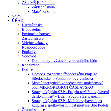
ZŠ a MŠ Bílé Podolí
Základní škola
Mateřská škola
Volby
ÚŘAD
Úřední deska
E-podatelna
Povinné informace
Zastupitelstvo
Veřejné zakázky
Rozpočet obce
Poplatky
Vodovod
Dokumenty - výstavba vodovodního řádu
Kanalizace
Dotace
Dotace z rozpočtu Středočeského kraje ze
Středočeského Fondu obnovy venkova
Místní energetická koncepce pro společenství
obcí MIKROREGION ČÁSLAVSKO
Strategický plán SZP - Projekt rozšíření vybavení
dětských hřišť v Bílém Podolí a Zaříčanech
Strategický plán SZP - Mobilní vybavení pro
kulturní a spolkovou činnost městyse Bílé Podolí
Životní situace