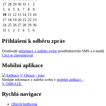
27
28
29
30
31
1
2
3
4
5
6
7
8
9
10
11
12
13
14
15
16
17
18
19
20
21
22
23
24
25
26
27
28
29
30
31
1
2
3
4
5
6
Přihlášení k odběru zpráv
Dostávejte
informace z našeho webu
prostřednictvím SMS a e-mailů
Chci se zaregistrovat
Mobilní aplikace
Sledujte informace z našeho webu v
mobilní aplikaci –
V OBRAZE.
Rychlá navigace
Obecní knihovna