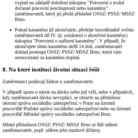
vyplatí na základě doložení tiskopisu "Potvrzení o trvání
dočasné pracovní neschopnosti nebo karantény"
zaměstnavateli, který jej předá příslušné OSSZ/ PSSZ/ MSSZ
Brno.
Pokud karanténu již ukončujete, předejte bezodkladně svému
zaměstnavateli díl IV. (tj. oznámení o ukončení karantény)
tiskopisu "Potvrzení o nařízení karantény". V případě, že
ukončujete tímto karanténu delší 14 dnů, zaměstnavatel
doklad postoupí OSSZ/ PSSZ/ MSSZ Brno, která vám
nemocenské za karanténu doplatí.
8. Na které instituci životní situaci řešit
Zaměstnanci podávají žádost u zaměstnavatele.
V případě sporu o nárok na dávku nebo její výši, nebo v případech,
kdy zaměstnavatel dávku nevyplácí, se obraťte na příslušnou
okresní správu sociálního zabezpečení, v Praze na územní
pracoviště Pražské správy sociálního zabezpečení nebo na územní
pracoviště Městské správy sociálního zabezpečení Brno.
Místní příslušnost OSSZ/ PSSZ/ MSSZ Brno se řídí sídlem
zaměstnavatele, popř. sídlem jeho mzdové účtárny.