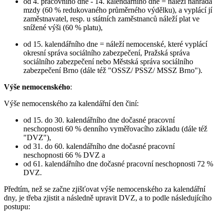
od 4. pracovního dne - 14. kalendářního dne = náleží náhrada
mzdy (60 % redukovaného průměrného výdělku), a vyplácí jí
zaměstnavatel, resp. u státních zaměstnanců náleží plat ve
snížené výši (60 % platu),
od 15. kalendářního dne = náleží nemocenské, které vyplácí
okresní správa sociálního zabezpečení, Pražská správa
sociálního zabezpečení nebo Městská správa sociálního
zabezpečení Brno (dále též "OSSZ/ PSSZ/ MSSZ Brno").
Výše nemocenského
:
Výše nemocenského za kalendářní den činí:
od 15. do 30. kalendářního dne dočasné pracovní
neschopnosti 60 % denního vyměřovacího základu (dále též
"DVZ"),
od 31. do 60. kalendářního dne dočasné pracovní
neschopnosti 66 % DVZ a
od 61. kalendářního dne dočasné pracovní neschopnosti 72 %
DVZ.
Předtím, než se začne zjišťovat výše nemocenského za kalendářní
dny, je třeba zjistit a následně upravit DVZ, a to podle následujícího
postupu: