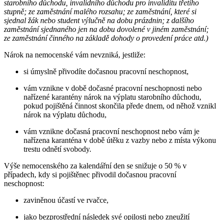
starobního důchodu, invalidního důchodu pro invaliditu třetího
stupně; ze zaměstnání malého rozsahu; ze zaměstnání, které si
sjednal žák nebo student výlučně na dobu prázdnin; z dalšího
zaměstnání sjednaného jen na dobu dovolené v jiném zaměstnání;
ze zaměstnání činného na základě dohody o provedení práce atd.)
Nárok na nemocenské vám nevzniká, jestliže:
si úmyslně přivodíte dočasnou pracovní neschopnost,
vám vznikne v době dočasné pracovní neschopnosti nebo
nařízené karantény nárok na výplatu starobního důchodu,
pokud pojištěná činnost skončila přede dnem, od něhož vznikl
nárok na výplatu důchodu,
vám vznikne dočasná pracovní neschopnost nebo vám je
nařízena karanténa v době útěku z vazby nebo z místa výkonu
trestu odnětí svobody.
Výše nemocenského za kalendářní den se snižuje o 50 % v
případech, kdy si pojištěnec přivodil dočasnou pracovní
neschopnost:
zaviněnou účastí ve rvačce,
jako bezprostřední následek své opilosti nebo zneužití