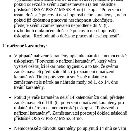
pokud odevzdáte svému zaměstnavateli (a ten následně
příslušné OSSZ/ PSSZ/ MSSZ Brno) tiskopis "Potvrzení o
trvání dočasné pracovní neschopnosti nebo karantény", nebo
pokud již dočasnou pracovní neschopnost ukončujete,
předejte svému zaměstnavateli neprodleně díl V. (tj.
rozhodnutí o ukončení dočasné pracovní neschopnosti)
tiskopisu "Rozhodnutí o dočasné pracovní neschopnosti".
U nařízené karantény
:
V případě nařízené karantény uplatníte nárok na nemocenské
tiskopisem "Potvrzení o nařízení karantény", který vám
vystaví ošetřující lékař nebo hygienik, a to tak, že svému
zaměstnavateli předložíte díl I. (tj. oznámení o nařízení
karantény). Tímto potvrzením současně uplatníte u
zaměstnavatele nárok na náhradu mzdy od 1. do 14. dne
trvání karantény.
Pokud je vaše karanténa delší 14 kalendářních dnů, předejte
zaměstnavateli díl III. (tj. potvrzení o nařízení karantény pro
uplatnění nároku na nemocenské) tiskopisu "Potvrzení o
nařízení karantény". Zaměstnavatel postoupí doklad následně
příslušné OSSZ/ PSSZ/ MSSZ Brno.
Nemocenské z důvodu karantény po uplynutí 14 dnů se vám