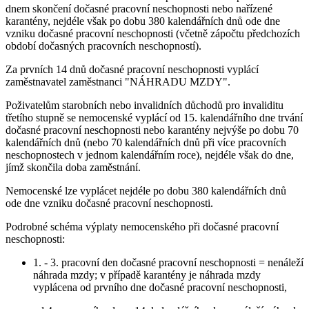
dnem skončení dočasné pracovní neschopnosti nebo nařízené
karantény, nejdéle však po dobu 380 kalendářních dnů ode dne
vzniku dočasné pracovní neschopnosti (včetně zápočtu předchozích
období dočasných pracovních neschopností).
Za prvních 14 dnů dočasné pracovní neschopnosti vyplácí
zaměstnavatel zaměstnanci "NÁHRADU MZDY".
Poživatelům starobních nebo invalidních důchodů pro invaliditu
třetího stupně se nemocenské vyplácí od 15. kalendářního dne trvání
dočasné pracovní neschopnosti nebo karantény nejvýše po dobu 70
kalendářních dnů (nebo 70 kalendářních dnů při více pracovních
neschopnostech v jednom kalendářním roce), nejdéle však do dne,
jímž skončila doba zaměstnání.
Nemocenské lze vyplácet nejdéle po dobu 380 kalendářních dnů
ode dne vzniku dočasné pracovní neschopnosti.
Podrobné schéma výplaty nemocenského při dočasné pracovní
neschopnosti:
1. - 3. pracovní den dočasné pracovní neschopnosti = nenáleží
náhrada mzdy; v případě karantény je náhrada mzdy
vyplácena od prvního dne dočasné pracovní neschopnosti,