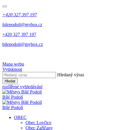
+420 327 397 197
bilepodoli@mybox.cz
+420 327 397 197
bilepodoli@mybox.cz
Mapa webu
Vytisknout
Hledaný výraz
Hledat
rozšířené vyhledávání
Bílé Podolí
Bílé Podolí
OBEC
Obec Lovčice
Obec Zaříčany