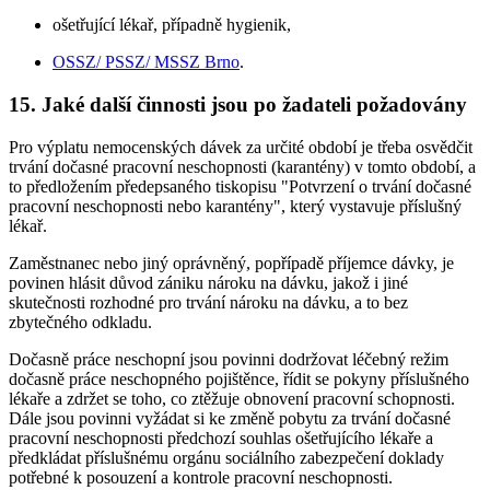
ošetřující lékař, případně hygienik,
OSSZ/ PSSZ/ MSSZ Brno
.
15. Jaké další činnosti jsou po žadateli požadovány
Pro výplatu nemocenských dávek za určité období je třeba osvědčit
trvání dočasné pracovní neschopnosti (karantény) v tomto období, a
to předložením předepsaného tiskopisu "Potvrzení o trvání dočasné
pracovní neschopnosti nebo karantény", který vystavuje příslušný
lékař.
Zaměstnanec nebo jiný oprávněný, popřípadě příjemce dávky, je
povinen hlásit důvod zániku nároku na dávku, jakož i jiné
skutečnosti rozhodné pro trvání nároku na dávku, a to bez
zbytečného odkladu.
Dočasně práce neschopní jsou povinni dodržovat léčebný režim
dočasně práce neschopného pojištěnce, řídit se pokyny příslušného
lékaře a zdržet se toho, co ztěžuje obnovení pracovní schopnosti.
Dále jsou povinni vyžádat si ke změně pobytu za trvání dočasné
pracovní neschopnosti předchozí souhlas ošetřujícího lékaře a
předkládat příslušnému orgánu sociálního zabezpečení doklady
potřebné k posouzení a kontrole pracovní neschopnosti.