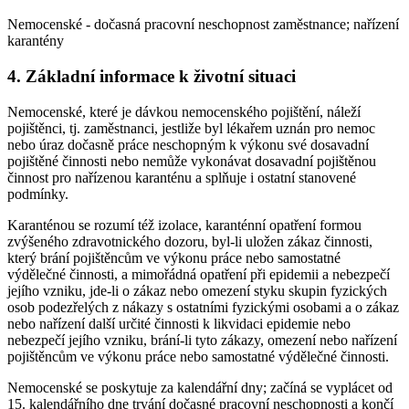
Nemocenské - dočasná pracovní neschopnost zaměstnance; nařízení
karantény
4. Základní informace k životní situaci
Nemocenské, které je dávkou nemocenského pojištění, náleží
pojištěnci, tj. zaměstnanci, jestliže byl lékařem uznán pro nemoc
nebo úraz dočasně práce neschopným k výkonu své dosavadní
pojištěné činnosti nebo nemůže vykonávat dosavadní pojištěnou
činnost pro nařízenou karanténu a splňuje i ostatní stanovené
podmínky.
Karanténou se rozumí též izolace, karanténní opatření formou
zvýšeného zdravotnického dozoru, byl-li uložen zákaz činnosti,
který brání pojištěncům ve výkonu práce nebo samostatné
výdělečné činnosti, a mimořádná opatření při epidemii a nebezpečí
jejího vzniku, jde-li o zákaz nebo omezení styku skupin fyzických
osob podezřelých z nákazy s ostatními fyzickými osobami a o zákaz
nebo nařízení další určité činnosti k likvidaci epidemie nebo
nebezpečí jejího vzniku, brání-li tyto zákazy, omezení nebo nařízení
pojištěncům ve výkonu práce nebo samostatné výdělečné činnosti.
Nemocenské se poskytuje za kalendářní dny; začíná se vyplácet od
15. kalendářního dne trvání dočasné pracovní neschopnosti a končí