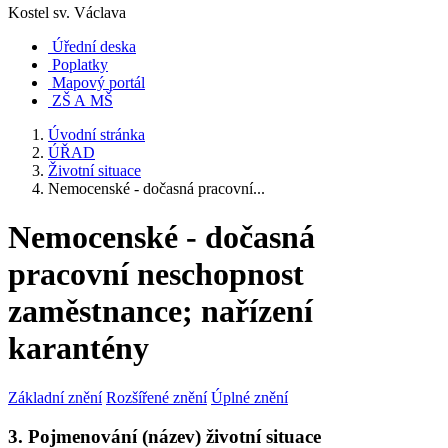
Kostel sv. Václava
Úřední deska
Poplatky
Mapový portál
ZŠ A MŠ
Úvodní stránka
ÚŘAD
Životní situace
Nemocenské - dočasná pracovní...
Nemocenské - dočasná
pracovní neschopnost
zaměstnance; nařízení
karantény
Základní znění
Rozšířené znění
Úplné znění
3. Pojmenování (název) životní situace