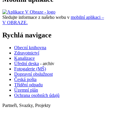
Sledujte informace z našeho webu v
mobilní aplikaci –
V OBRAZE.
Rychlá navigace
Obecní knihovna
Zdravotnictví
Kanalizace
Úřední deska
- archiv
Fotogalerie (MŠ)
Dopravní obslužnost
Česká pošta
Třídění odpadu
Územní plán
Ochrana osobních údajů
Partneři, Svazky, Projekty