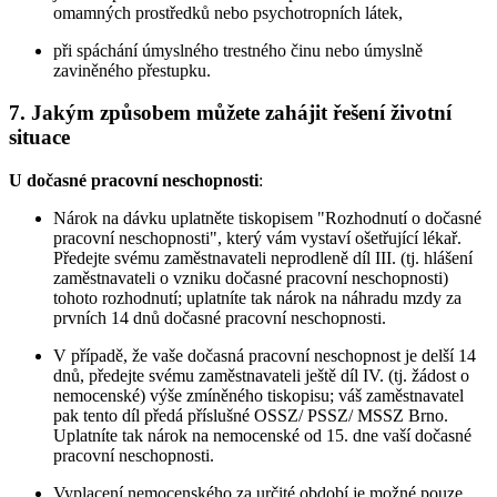
omamných prostředků nebo psychotropních látek,
při spáchání úmyslného trestného činu nebo úmyslně
zaviněného přestupku.
7. Jakým způsobem můžete zahájit řešení životní
situace
U dočasné pracovní neschopnosti
:
Nárok na dávku uplatněte tiskopisem "Rozhodnutí o dočasné
pracovní neschopnosti", který vám vystaví ošetřující lékař.
Předejte svému zaměstnavateli neprodleně díl III. (tj. hlášení
zaměstnavateli o vzniku dočasné pracovní neschopnosti)
tohoto rozhodnutí; uplatníte tak nárok na náhradu mzdy za
prvních 14 dnů dočasné pracovní neschopnosti.
V případě, že vaše dočasná pracovní neschopnost je delší 14
dnů, předejte svému zaměstnavateli ještě díl IV. (tj. žádost o
nemocenské) výše zmíněného tiskopisu; váš zaměstnavatel
pak tento díl předá příslušné OSSZ/ PSSZ/ MSSZ Brno.
Uplatníte tak nárok na nemocenské od 15. dne vaší dočasné
pracovní neschopnosti.
Vyplacení nemocenského za určité období je možné pouze,