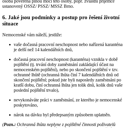
osoba pověřená plnou mocí této osoby, popř. zvláštní příjemce
ustanovený OSSZ/ PSSZ/ MSSZ Brno.
6. Jaké jsou podmínky a postup pro řešení životní
situace
Nemocenské vám náleží, jestliže:
vaše dočasná pracovní neschopnost nebo nařízená karanténa
je delší než 14 kalendářních dnů,
dočasná pracovní neschopnost (karanténa) vznikla v době
pojištění (tj. trvání doby zaměstnání zakládající účast na
nemocenském pojištění), nebo po skončení pojištění v tzv.
ochranné lhůtě (ochranná lhůta činí 7 kalendářních dnů od
skončení pojištění; pokud jste byli naposledy zaměstnáni po
kratší dobu, činí ochranná lhůta jen tolik dnů, kolik dnů vaše
poslední pojištění trvalo),
nevykonáváte práci v zaměstnání, ze kterého je nemocenské
poskytováno,
nárok na dávku byl předepsaným způsobem uplatněn.
(
Pozn.:
Ochranná lhůta neplyne z pojištěné činnosti poživatelů