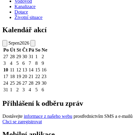
Vodovod
Kanalizace
Dotace
Životní situace
Kalendář akcí
Srpen
2026
Po
Út
St
Čt
Pá
So
Ne
27
28
29
30
31
1
2
3
4
5
6
7
8
9
10
11
12
13
14
15
16
17
18
19
20
21
22
23
24
25
26
27
28
29
30
31
1
2
3
4
5
6
Přihlášení k odběru zpráv
Dostávejte
informace z našeho webu
prostřednictvím SMS a e-mailů
Chci se zaregistrovat
Mobilní aplikace