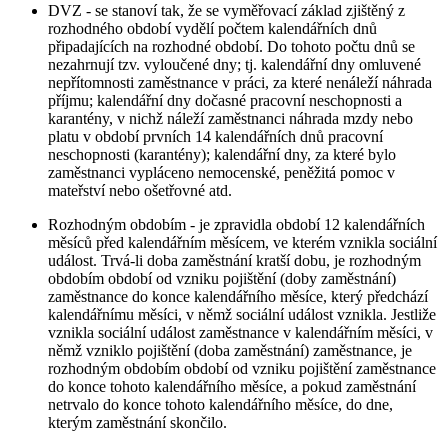
DVZ - se stanoví tak, že se vyměřovací základ zjištěný z
rozhodného období vydělí počtem kalendářních dnů
připadajících na rozhodné období. Do tohoto počtu dnů se
nezahrnují tzv. vyloučené dny; tj. kalendářní dny omluvené
nepřítomnosti zaměstnance v práci, za které nenáleží náhrada
příjmu; kalendářní dny dočasné pracovní neschopnosti a
karantény, v nichž náleží zaměstnanci náhrada mzdy nebo
platu v období prvních 14 kalendářních dnů pracovní
neschopnosti (karantény); kalendářní dny, za které bylo
zaměstnanci vypláceno nemocenské, peněžitá pomoc v
mateřství nebo ošetřovné atd.
Rozhodným obdobím - je zpravidla období 12 kalendářních
měsíců před kalendářním měsícem, ve kterém vznikla sociální
událost. Trvá-li doba zaměstnání kratší dobu, je rozhodným
obdobím období od vzniku pojištění (doby zaměstnání)
zaměstnance do konce kalendářního měsíce, který předchází
kalendářnímu měsíci, v němž sociální událost vznikla. Jestliže
vznikla sociální událost zaměstnance v kalendářním měsíci, v
němž vzniklo pojištění (doba zaměstnání) zaměstnance, je
rozhodným obdobím období od vzniku pojištění zaměstnance
do konce tohoto kalendářního měsíce, a pokud zaměstnání
netrvalo do konce tohoto kalendářního měsíce, do dne,
kterým zaměstnání skončilo.