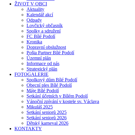
ŽIVOT V OBCI
Aktuality
Kalendář akcí
Odpady
Lovčický občasník
Spolky a sdružení
FC Bílé Podolí
Kronika
Dopravní obslužnost
Pošta Partner Bílé Podolí
Územní plán
Informace od nás
Strategický plán
FOTOGALERIE
Spolkový dům Bílé Podolí
Obecní ples Bílé Podolí
Máje Bílé Podolí
Setkání účetních v Bílém Podolí
Vánoční zpívání v kostele sv. Václava
Mikuláš 2025
Setkání seniorů 2025
Setkání seniorů 2026
Dětský karneval 2026
KONTAKTY