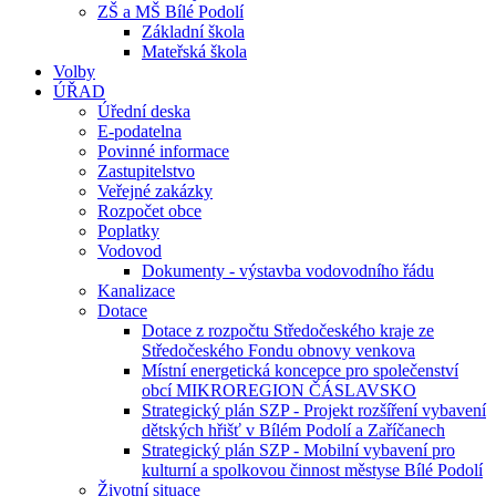
ZŠ a MŠ Bílé Podolí
Základní škola
Mateřská škola
Volby
ÚŘAD
Úřední deska
E-podatelna
Povinné informace
Zastupitelstvo
Veřejné zakázky
Rozpočet obce
Poplatky
Vodovod
Dokumenty - výstavba vodovodního řádu
Kanalizace
Dotace
Dotace z rozpočtu Středočeského kraje ze
Středočeského Fondu obnovy venkova
Místní energetická koncepce pro společenství
obcí MIKROREGION ČÁSLAVSKO
Strategický plán SZP - Projekt rozšíření vybavení
dětských hřišť v Bílém Podolí a Zaříčanech
Strategický plán SZP - Mobilní vybavení pro
kulturní a spolkovou činnost městyse Bílé Podolí
Životní situace