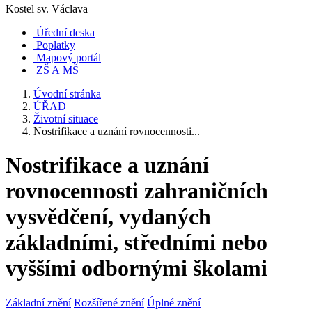
Kostel sv. Václava
Úřední deska
Poplatky
Mapový portál
ZŠ A MŠ
Úvodní stránka
ÚŘAD
Životní situace
Nostrifikace a uznání rovnocennosti...
Nostrifikace a uznání
rovnocennosti zahraničních
vysvědčení, vydaných
základními, středními nebo
vyššími odbornými školami
Základní znění
Rozšířené znění
Úplné znění