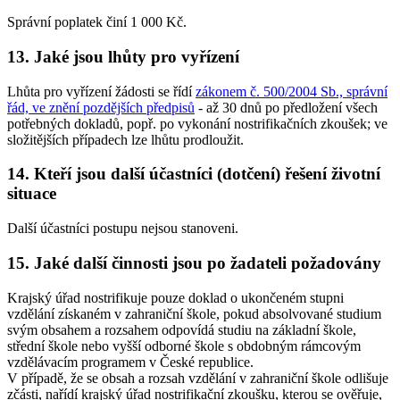
Správní poplatek činí 1 000 Kč.
13. Jaké jsou lhůty pro vyřízení
Lhůta pro vyřízení žádosti se řídí
zákonem č. 500/2004 Sb., správní
řád, ve znění pozdějších předpisů
- až 30 dnů po předložení všech
potřebných dokladů, popř. po vykonání nostrifikačních zkoušek; ve
složitějších případech lze lhůtu prodloužit.
14. Kteří jsou další účastníci (dotčení) řešení životní
situace
Další účastníci postupu nejsou stanoveni.
15. Jaké další činnosti jsou po žadateli požadovány
Krajský úřad nostrifikuje pouze doklad o ukončeném stupni
vzdělání získaném v zahraniční škole, pokud absolvované studium
svým obsahem a rozsahem odpovídá studiu na základní škole,
střední škole nebo vyšší odborné škole s obdobným rámcovým
vzdělávacím programem v České republice.
V případě, že se obsah a rozsah vzdělání v zahraniční škole odlišuje
zčásti, nařídí krajský úřad nostrifikační zkoušku, kterou se ověřuje,