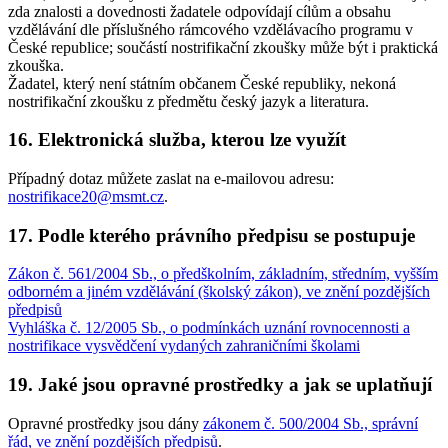
zda znalosti a dovednosti žadatele odpovídají cílům a obsahu
vzdělávání dle příslušného rámcového vzdělávacího programu v
České republice; součástí nostrifikační zkoušky může být i praktická
zkouška.
Žadatel, který není státním občanem České republiky, nekoná
nostrifikační zkoušku z předmětu český jazyk a literatura.
16. Elektronická služba, kterou lze využít
Případný dotaz můžete zaslat na e-mailovou adresu:
nostrifikace20@msmt.cz
.
17. Podle kterého právního předpisu se postupuje
Zákon č. 561/2004 Sb., o předškolním, základním, středním, vyšším
odborném a jiném vzdělávání (školský zákon), ve znění pozdějších
předpisů
Vyhláška č. 12/2005 Sb., o podmínkách uznání rovnocennosti a
nostrifikace vysvědčení vydaných zahraničními školami
19. Jaké jsou opravné prostředky a jak se uplatňují
Opravné prostředky jsou dány
zákonem č. 500/2004 Sb., správní
řád, ve znění pozdějších předpisů
.