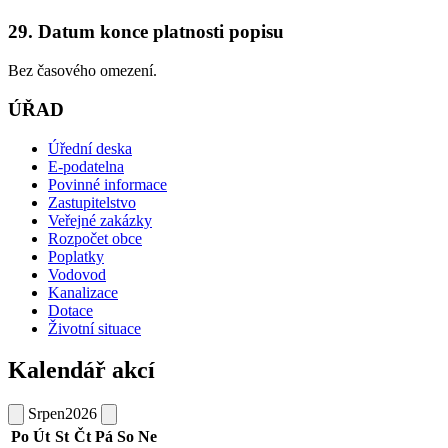
29. Datum konce platnosti popisu
Bez časového omezení.
ÚŘAD
Úřední deska
E-podatelna
Povinné informace
Zastupitelstvo
Veřejné zakázky
Rozpočet obce
Poplatky
Vodovod
Kanalizace
Dotace
Životní situace
Kalendář akcí
Srpen
2026
Po
Út
St
Čt
Pá
So
Ne