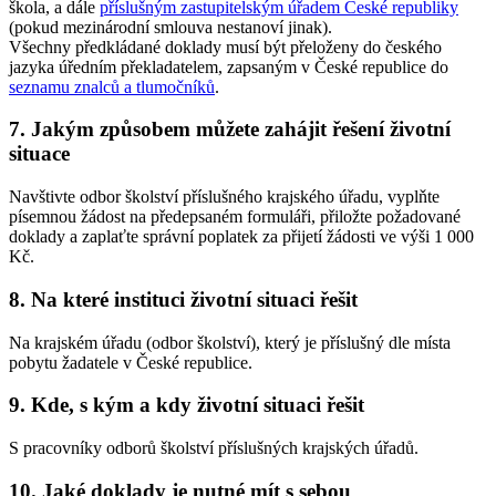
škola, a dále
příslušným zastupitelským úřadem České republiky
(pokud mezinárodní smlouva nestanoví jinak).
Všechny předkládané doklady musí být přeloženy do českého
jazyka úředním překladatelem, zapsaným v České republice do
seznamu znalců a tlumočníků
.
7. Jakým způsobem můžete zahájit řešení životní
situace
Navštivte odbor školství příslušného krajského úřadu, vyplňte
písemnou žádost na předepsaném formuláři, přiložte požadované
doklady a zaplaťte správní poplatek za přijetí žádosti ve výši 1 000
Kč.
8. Na které instituci životní situaci řešit
Na krajském úřadu (odbor školství), který je příslušný dle místa
pobytu žadatele v České republice.
9. Kde, s kým a kdy životní situaci řešit
S pracovníky odborů školství příslušných krajských úřadů.
10. Jaké doklady je nutné mít s sebou