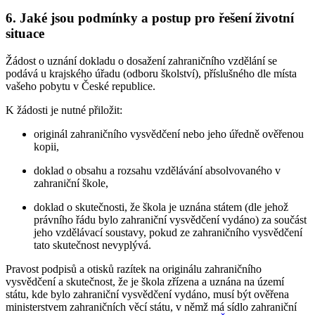
6. Jaké jsou podmínky a postup pro řešení životní
situace
Žádost o uznání dokladu o dosažení zahraničního vzdělání se
podává u krajského úřadu (odboru školství), příslušného dle místa
vašeho pobytu v České republice.
K žádosti je nutné přiložit:
originál zahraničního vysvědčení nebo jeho úředně ověřenou
kopii,
doklad o obsahu a rozsahu vzdělávání absolvovaného v
zahraniční škole,
doklad o skutečnosti, že škola je uznána státem (dle jehož
právního řádu bylo zahraniční vysvědčení vydáno) za součást
jeho vzdělávací soustavy, pokud ze zahraničního vysvědčení
tato skutečnost nevyplývá.
Pravost podpisů a otisků razítek na originálu zahraničního
vysvědčení a skutečnost, že je škola zřízena a uznána na území
státu, kde bylo zahraniční vysvědčení vydáno, musí být ověřena
ministerstvem zahraničních věcí státu, v němž má sídlo zahraniční