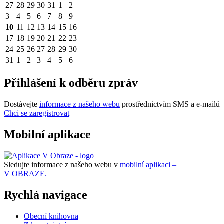
27
28
29
30
31
1
2
3
4
5
6
7
8
9
10
11
12
13
14
15
16
17
18
19
20
21
22
23
24
25
26
27
28
29
30
31
1
2
3
4
5
6
Přihlášení k odběru zpráv
Dostávejte
informace z našeho webu
prostřednictvím SMS a e-mailů
Chci se zaregistrovat
Mobilní aplikace
Sledujte informace z našeho webu v
mobilní aplikaci –
V OBRAZE.
Rychlá navigace
Obecní knihovna