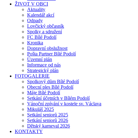
ŽIVOT V OBCI
Aktuality
Kalendář akcí
Odpady
Lovčický občasník
Spolky a sdružení
FC Bílé Podolí
Kronika
Dopravní obslužnost
Pošta Partner Bílé Podolí
Územní plán
Informace od nás
Strategický plán
FOTOGALERIE
Spolkový dům Bílé Podolí
Obecní ples Bílé Podolí
Máje Bílé Podolí
Setkání účetních v Bílém Podolí
Vánoční zpívání v kostele sv. Václava
Mikuláš 2025
Setkání seniorů 2025
Setkání seniorů 2026
Dětský karneval 2026
KONTAKTY