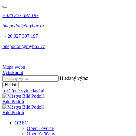
+420 327 397 197
bilepodoli@mybox.cz
+420 327 397 197
bilepodoli@mybox.cz
Mapa webu
Vytisknout
Hledaný výraz
Hledat
rozšířené vyhledávání
Bílé Podolí
Bílé Podolí
OBEC
Obec Lovčice
Obec Zaříčany