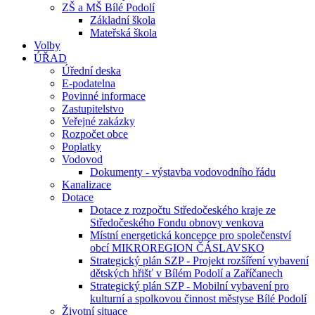
ZŠ a MŠ Bílé Podolí
Základní škola
Mateřská škola
Volby
ÚŘAD
Úřední deska
E-podatelna
Povinné informace
Zastupitelstvo
Veřejné zakázky
Rozpočet obce
Poplatky
Vodovod
Dokumenty - výstavba vodovodního řádu
Kanalizace
Dotace
Dotace z rozpočtu Středočeského kraje ze
Středočeského Fondu obnovy venkova
Místní energetická koncepce pro společenství
obcí MIKROREGION ČÁSLAVSKO
Strategický plán SZP - Projekt rozšíření vybavení
dětských hřišť v Bílém Podolí a Zaříčanech
Strategický plán SZP - Mobilní vybavení pro
kulturní a spolkovou činnost městyse Bílé Podolí
Životní situace