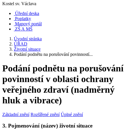
Kostel sv. Václava
Úřední deska
Poplatky
Mapový portál
ZŠ A MŠ
Úvodní stránka
ÚŘAD
Životní situace
Podání podnětu na porušování povinností...
Podání podnětu na porušování
povinností v oblasti ochrany
veřejného zdraví (nadměrný
hluk a vibrace)
Základní znění
Rozšířené znění
Úplné znění
3. Pojmenování (název) životní situace