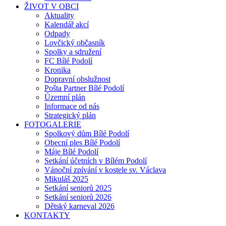
ŽIVOT V OBCI
Aktuality
Kalendář akcí
Odpady
Lovčický občasník
Spolky a sdružení
FC Bílé Podolí
Kronika
Dopravní obslužnost
Pošta Partner Bílé Podolí
Územní plán
Informace od nás
Strategický plán
FOTOGALERIE
Spolkový dům Bílé Podolí
Obecní ples Bílé Podolí
Máje Bílé Podolí
Setkání účetních v Bílém Podolí
Vánoční zpívání v kostele sv. Václava
Mikuláš 2025
Setkání seniorů 2025
Setkání seniorů 2026
Dětský karneval 2026
KONTAKTY