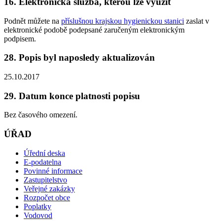
16. Elektronická služba, kterou lze využít
Podnět můžete na
příslušnou krajskou hygienickou stanici
zaslat v
elektronické podobě podepsané zaručeným elektronickým
podpisem.
28. Popis byl naposledy aktualizován
25.10.2017
29. Datum konce platnosti popisu
Bez časového omezení.
ÚŘAD
Úřední deska
E-podatelna
Povinné informace
Zastupitelstvo
Veřejné zakázky
Rozpočet obce
Poplatky
Vodovod