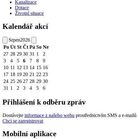
Kanalizace
Dotace
Životní situace
Kalendář akcí
Srpen
2026
Po
Út
St
Čt
Pá
So
Ne
27
28
29
30
31
1
2
3
4
5
6
7
8
9
10
11
12
13
14
15
16
17
18
19
20
21
22
23
24
25
26
27
28
29
30
31
1
2
3
4
5
6
Přihlášení k odběru zpráv
Dostávejte
informace z našeho webu
prostřednictvím SMS a e-mailů
Chci se zaregistrovat
Mobilní aplikace