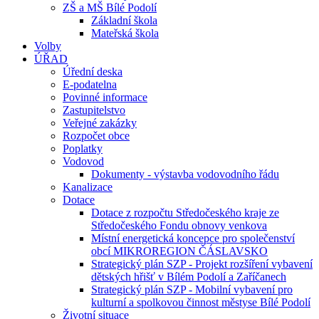
ZŠ a MŠ Bílé Podolí
Základní škola
Mateřská škola
Volby
ÚŘAD
Úřední deska
E-podatelna
Povinné informace
Zastupitelstvo
Veřejné zakázky
Rozpočet obce
Poplatky
Vodovod
Dokumenty - výstavba vodovodního řádu
Kanalizace
Dotace
Dotace z rozpočtu Středočeského kraje ze
Středočeského Fondu obnovy venkova
Místní energetická koncepce pro společenství
obcí MIKROREGION ČÁSLAVSKO
Strategický plán SZP - Projekt rozšíření vybavení
dětských hřišť v Bílém Podolí a Zaříčanech
Strategický plán SZP - Mobilní vybavení pro
kulturní a spolkovou činnost městyse Bílé Podolí
Životní situace