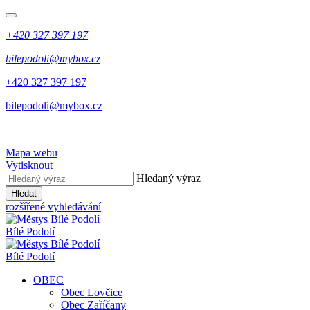
+420 327 397 197
bilepodoli@mybox.cz
+420 327 397 197
bilepodoli@mybox.cz
Mapa webu
Vytisknout
Hledaný výraz
Hledat
rozšířené vyhledávání
Bílé Podolí
Bílé Podolí
OBEC
Obec Lovčice
Obec Zaříčany