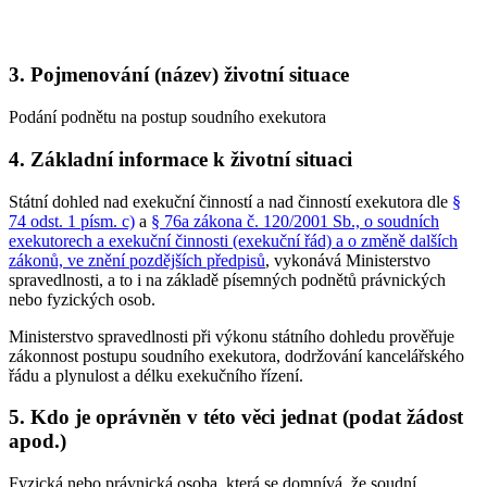
3. Pojmenování (název) životní situace
Podání podnětu na postup soudního exekutora
4. Základní informace k životní situaci
Státní dohled nad exekuční činností a nad činností exekutora dle
§
74 odst. 1 písm. c)
a
§ 76a zákona č. 120/2001 Sb., o soudních
exekutorech a exekuční činnosti (exekuční řád) a o změně dalších
zákonů, ve znění pozdějších předpisů
, vykonává Ministerstvo
spravedlnosti, a to i na základě písemných podnětů právnických
nebo fyzických osob.
Ministerstvo spravedlnosti při výkonu státního dohledu prověřuje
zákonnost postupu soudního exekutora, dodržování kancelářského
řádu a plynulost a délku exekučního řízení.
5. Kdo je oprávněn v této věci jednat (podat žádost
apod.)
Fyzická nebo právnická osoba, která se domnívá, že soudní