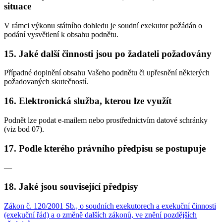
situace
V rámci výkonu státního dohledu je soudní exekutor požádán o
podání vysvětlení k obsahu podnětu.
15. Jaké další činnosti jsou po žadateli požadovány
Případné doplnění obsahu Vašeho podnětu či upřesnění některých
požadovaných skutečností.
16. Elektronická služba, kterou lze využít
Podnět lze podat e-mailem nebo prostřednictvím datové schránky
(viz bod 07).
17. Podle kterého právního předpisu se postupuje
—
18. Jaké jsou související předpisy
Zákon č. 120/2001 Sb., o soudních exekutorech a exekuční činnosti
(exekuční řád) a o změně dalších zákonů, ve znění pozdějších