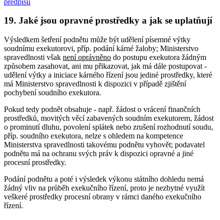
předpisů
19. Jaké jsou opravné prostředky a jak se uplatňují
Výsledkem šetření podnětu může být udělení písemné výtky
soudnímu exekutorovi, příp. podání kárné žaloby; Ministerstvo
spravedlnosti však
není oprávněno
do postupu exekutora žádným
způsobem zasahovat, ani mu přikazovat, jak má dále postupovat -
udělení výtky a iniciace kárného řízení jsou jediné prostředky, které
má Ministerstvo spravedlnosti k dispozici v případě zjištění
pochybení soudního exekutora.
Pokud tedy podnět obsahuje - např. žádost o vrácení finančních
prostředků, movitých věcí zabavených soudním exekutorem, žádost
o prominutí dluhu, povolení splátek nebo zrušení rozhodnutí soudu,
příp. soudního exekutora, nelze s ohledem na kompetence
Ministerstva spravedlnosti takovému podnětu vyhovět; podavatel
podnětu má na ochranu svých práv k dispozici opravné a jiné
procesní prostředky.
Podání podnětu a poté i výsledek výkonu státního dohledu nemá
žádný vliv na průběh exekučního řízení, proto je nezbytné využít
veškeré prostředky procesní obrany v rámci daného exekučního
řízení.