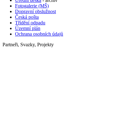
Úřední deska
- archiv
Fotogalerie (MŠ)
Dopravní obslužnost
Česká pošta
Třídění odpadu
Územní plán
Ochrana osobních údajů
Partneři, Svazky, Projekty