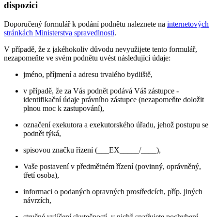
dispozici
Doporučený formulář k podání podnětu naleznete na
internetových
stránkách Ministerstva spravedlnosti
.
V případě, že z jakéhokoliv důvodu nevyužijete tento formulář,
nezapomeňte ve svém podnětu uvést následující údaje:
jméno, příjmení a adresu trvalého bydliště,
v případě, že za Vás podnět podává Váš zástupce -
identifikační údaje právního zástupce (nezapomeňte doložit
plnou moc k zastupování),
označení exekutora a exekutorského úřadu, jehož postupu se
podnět týká,
spisovou značku řízení (___EX_____/____),
Vaše postavení v předmětném řízení (povinný, oprávněný,
třetí osoba),
informaci o podaných opravných prostředcích, příp. jiných
návrzích,
stručné vylíčení skutečností, v nichž spatřujete pochybení