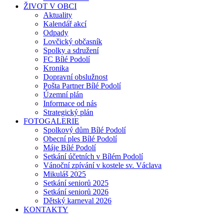
ŽIVOT V OBCI
Aktuality
Kalendář akcí
Odpady
Lovčický občasník
Spolky a sdružení
FC Bílé Podolí
Kronika
Dopravní obslužnost
Pošta Partner Bílé Podolí
Územní plán
Informace od nás
Strategický plán
FOTOGALERIE
Spolkový dům Bílé Podolí
Obecní ples Bílé Podolí
Máje Bílé Podolí
Setkání účetních v Bílém Podolí
Vánoční zpívání v kostele sv. Václava
Mikuláš 2025
Setkání seniorů 2025
Setkání seniorů 2026
Dětský karneval 2026
KONTAKTY