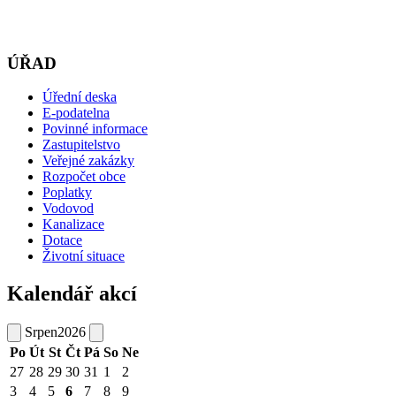
ÚŘAD
Úřední deska
E-podatelna
Povinné informace
Zastupitelstvo
Veřejné zakázky
Rozpočet obce
Poplatky
Vodovod
Kanalizace
Dotace
Životní situace
Kalendář akcí
Srpen
2026
Po
Út
St
Čt
Pá
So
Ne
27
28
29
30
31
1
2
3
4
5
6
7
8
9