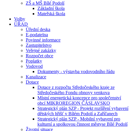
ZŠ a MŠ Bílé Podolí
Základní škola
Mateřská škola
Volby
ÚŘAD
Úřední deska
E-podatelna
Povinné informace
Zastupitelstvo
Veřejné zakázky
Rozpočet obce
Poplatky
Vodovod
Dokumenty - výstavba vodovodního řádu
Kanalizace
Dotace
Dotace z rozpočtu Středočeského kraje ze
Středočeského Fondu obnovy venkova
Místní energetická koncepce pro společenství
obcí MIKROREGION ČÁSLAVSKO
Strategický plán SZP - Projekt rozšíření vybavení
dětských hřišť v Bílém Podolí a Zaříčanech
Strategický plán SZP - Mobilní vybavení pro
kulturní a spolkovou činnost městyse Bílé Podolí
Životní situace