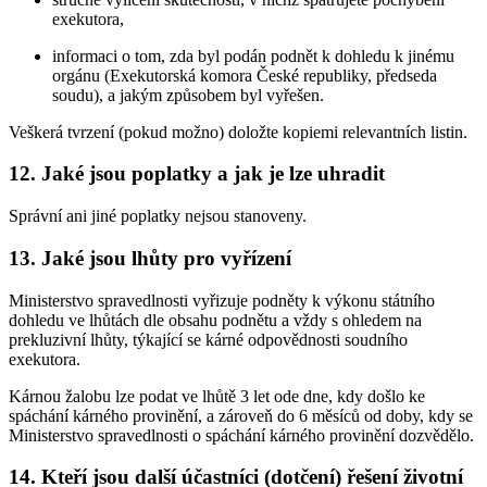
exekutora,
informaci o tom, zda byl podán podnět k dohledu k jinému
orgánu (Exekutorská komora České republiky, předseda
soudu), a jakým způsobem byl vyřešen.
Veškerá tvrzení (pokud možno) doložte kopiemi relevantních listin.
12. Jaké jsou poplatky a jak je lze uhradit
Správní ani jiné poplatky nejsou stanoveny.
13. Jaké jsou lhůty pro vyřízení
Ministerstvo spravedlnosti vyřizuje podněty k výkonu státního
dohledu ve lhůtách dle obsahu podnětu a vždy s ohledem na
prekluzivní lhůty, týkající se kárné odpovědnosti soudního
exekutora.
Kárnou žalobu lze podat ve lhůtě 3 let ode dne, kdy došlo ke
spáchání kárného provinění, a zároveň do 6 měsíců od doby, kdy se
Ministerstvo spravedlnosti o spáchání kárného provinění dozvědělo.
14. Kteří jsou další účastníci (dotčení) řešení životní