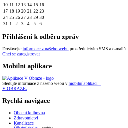
10
11
12
13
14
15
16
17
18
19
20
21
22
23
24
25
26
27
28
29
30
31
1
2
3
4
5
6
Přihlášení k odběru zpráv
Dostávejte
informace z našeho webu
prostřednictvím SMS a e-mailů
Chci se zaregistrovat
Mobilní aplikace
Sledujte informace z našeho webu v
mobilní aplikaci –
V OBRAZE.
Rychlá navigace
Obecní knihovna
Zdravotnictví
Kanalizace