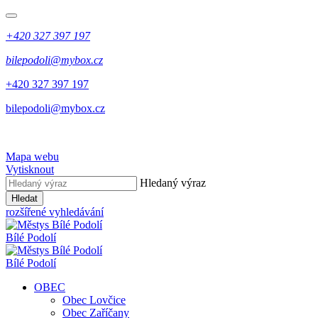
+420 327 397 197
bilepodoli@mybox.cz
+420 327 397 197
bilepodoli@mybox.cz
Mapa webu
Vytisknout
Hledaný výraz
Hledat
rozšířené vyhledávání
Bílé Podolí
Bílé Podolí
OBEC
Obec Lovčice
Obec Zaříčany