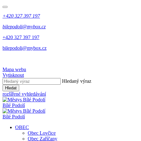
+420 327 397 197
bilepodoli@mybox.cz
+420 327 397 197
bilepodoli@mybox.cz
Mapa webu
Vytisknout
Hledaný výraz
Hledat
rozšířené vyhledávání
Bílé Podolí
Bílé Podolí
OBEC
Obec Lovčice
Obec Zaříčany