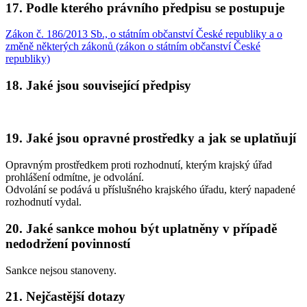
17. Podle kterého právního předpisu se postupuje
Zákon č. 186/2013 Sb., o státním občanství České republiky a o
změně některých zákonů (zákon o státním občanství České
republiky)
18. Jaké jsou související předpisy
19. Jaké jsou opravné prostředky a jak se uplatňují
Opravným prostředkem proti rozhodnutí, kterým krajský úřad
prohlášení odmítne, je odvolání.
Odvolání se podává u příslušného krajského úřadu, který napadené
rozhodnutí vydal.
20. Jaké sankce mohou být uplatněny v případě
nedodržení povinností
Sankce nejsou stanoveny.
21. Nejčastější dotazy