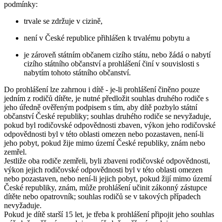
podmínky:
trvale se zdržuje v cizině,
není v České republice přihlášen k trvalému pobytu a
je zároveň státním občanem cizího státu, nebo žádá o nabytí
cizího státního občanství a prohlášení činí v souvislosti s
nabytím tohoto státního občanství.
Do prohlášení lze zahrnou i dítě - je-li prohlášení činěno pouze
jedním z rodičů dítěte, je nutné předložit souhlas druhého rodiče s
jeho úředně ověřeným podpisem s tím, aby dítě pozbylo státní
občanství České republiky; souhlas druhého rodiče se nevyžaduje,
pokud byl rodičovské odpovědnosti zbaven, výkon jeho rodičovské
odpovědnosti byl v této oblasti omezen nebo pozastaven, není-li
jeho pobyt, pokud žije mimo území České republiky, znám nebo
zemřel.
Jestliže oba rodiče zemřeli, byli zbaveni rodičovské odpovědnosti,
výkon jejich rodičovské odpovědnosti byl v této oblasti omezen
nebo pozastaven, nebo není-li jejich pobyt, pokud žijí mimo území
České republiky, znám, může prohlášení učinit zákonný zástupce
dítěte nebo opatrovník; souhlas rodičů se v takových případech
nevyžaduje.
Pokud je dítě starší 15 let, je třeba k prohlášení připojit jeho souhlas