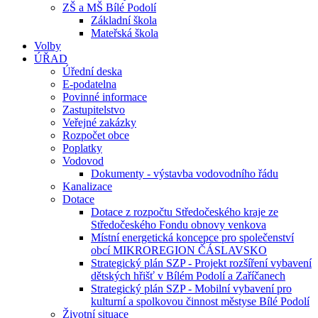
ZŠ a MŠ Bílé Podolí
Základní škola
Mateřská škola
Volby
ÚŘAD
Úřední deska
E-podatelna
Povinné informace
Zastupitelstvo
Veřejné zakázky
Rozpočet obce
Poplatky
Vodovod
Dokumenty - výstavba vodovodního řádu
Kanalizace
Dotace
Dotace z rozpočtu Středočeského kraje ze
Středočeského Fondu obnovy venkova
Místní energetická koncepce pro společenství
obcí MIKROREGION ČÁSLAVSKO
Strategický plán SZP - Projekt rozšíření vybavení
dětských hřišť v Bílém Podolí a Zaříčanech
Strategický plán SZP - Mobilní vybavení pro
kulturní a spolkovou činnost městyse Bílé Podolí
Životní situace