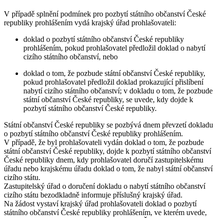
V případě splnění podmínek pro pozbytí státního občanství České
republiky prohlášením vydá krajský úřad prohlašovateli:
doklad o pozbytí státního občanství České republiky
prohlášením, pokud prohlašovatel předložil doklad o nabytí
cizího státního občanství, nebo
doklad o tom, že pozbude státní občanství České republiky,
pokud prohlašovatel předložil doklad prokazující přislíbení
nabytí cizího státního občanství; v dokladu o tom, že pozbude
státní občanství České republiky, se uvede, kdy dojde k
pozbytí státního občanství České republiky.
Státní občanství České republiky se pozbývá dnem převzetí dokladu
o pozbytí státního občanství České republiky prohlášením.
V případě, že byl prohlašovateli vydán doklad o tom, že pozbude
státní občanství České republiky, dojde k pozbytí státního občanství
České republiky dnem, kdy prohlašovatel doručí zastupitelskému
úřadu nebo krajskému úřadu doklad o tom, že nabyl státní občanství
cizího státu.
Zastupitelský úřad o doručení dokladu o nabytí státního občanství
cizího státu bezodkladně informuje příslušný krajský úřad.
Na žádost vystaví krajský úřad prohlašovateli doklad o pozbytí
státního občanství České republiky prohlášením, ve kterém uvede,