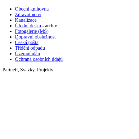
Obecní knihovna
Zdravotnictví
Kanalizace
Úřední deska
- archiv
Fotogalerie (MŠ)
Dopravní obslužnost
Česká pošta
Třídění odpadu
Územní plán
Ochrana osobních údajů
Partneři, Svazky, Projekty