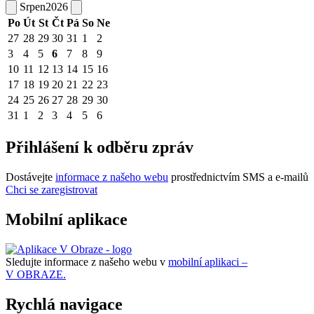
Srpen
2026
Po
Út
St
Čt
Pá
So
Ne
27
28
29
30
31
1
2
3
4
5
6
7
8
9
10
11
12
13
14
15
16
17
18
19
20
21
22
23
24
25
26
27
28
29
30
31
1
2
3
4
5
6
Přihlášení k odběru zpráv
Dostávejte
informace z našeho webu
prostřednictvím SMS a e-mailů
Chci se zaregistrovat
Mobilní aplikace
Sledujte informace z našeho webu v
mobilní aplikaci –
V OBRAZE.
Rychlá navigace