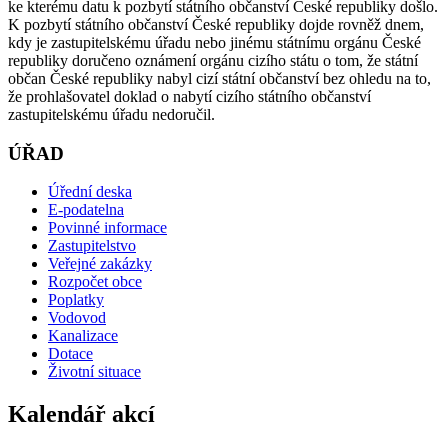
ke kterému datu k pozbytí státního občanství České republiky došlo.
K pozbytí státního občanství České republiky dojde rovněž dnem,
kdy je zastupitelskému úřadu nebo jinému státnímu orgánu České
republiky doručeno oznámení orgánu cizího státu o tom, že státní
občan České republiky nabyl cizí státní občanství bez ohledu na to,
že prohlašovatel doklad o nabytí cizího státního občanství
zastupitelskému úřadu nedoručil.
ÚŘAD
Úřední deska
E-podatelna
Povinné informace
Zastupitelstvo
Veřejné zakázky
Rozpočet obce
Poplatky
Vodovod
Kanalizace
Dotace
Životní situace
Kalendář akcí