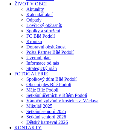
ŽIVOT V OBCI
Aktuality
Kalendář akcí
Odpady
Lovčický občasník
Spolky a sdružení
FC Bílé Podolí
Kronika
Dopravní obslužnost
Pošta Partner Bílé Podolí
Územní plán
Informace od nás
Strategický plán
FOTOGALERIE
Spolkový dům Bílé Podolí
Obecní ples Bílé Podolí
Máje Bílé Podolí
Setkání účetních v Bílém Podolí
Vánoční zpívání v kostele sv. Václava
Mikuláš 2025
Setkání seniorů 2025
Setkání seniorů 2026
Dětský karneval 2026
KONTAKTY