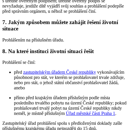
s úředně ověřeným podpisem; úředně ověřený podpis se
nevyžaduje, jestliže dítě vyjádří svůj souhlas a prohlášení podepíše
před správním orgánem, u něhož se prohlášení činí.
7. Jakým způsobem můžete zahájit řešení životní
situace
Prohlášením na příslušném úřadu.
8. Na které instituci životní situaci řešit
Prohlášení se činí:
před
zastupitelským úřadem České republiky
vykonávajícím
působnost pro stát, ve kterém se prohlašovatel trvale zdržuje,
nebo pro stát, o jehož státní občanství prohlašovatel žádá,
anebo
přímo před krajským úřadem příslušným podle místa
posledního trvalého pobytu na území České republiky; pokud
prohlašovatel trvalý pobyt na území České republiky nikdy
neměl, je místně příslušným
Úřad městské části Praha 1
.
Zastupitelský úřad prohlášení spolu s předloženými doklady zašle
příslušnému krajskému úřadu nejpozději do 15 dnů.