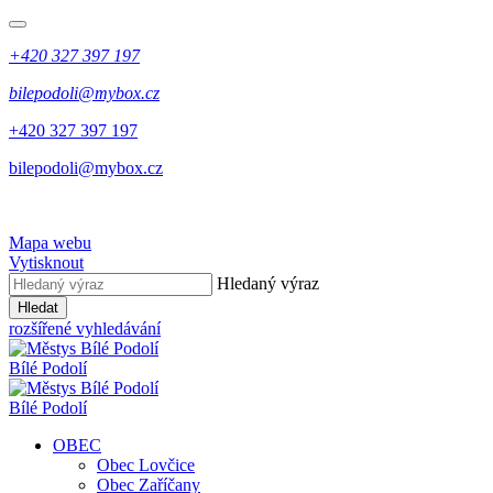
+420 327 397 197
bilepodoli@mybox.cz
+420 327 397 197
bilepodoli@mybox.cz
Mapa webu
Vytisknout
Hledaný výraz
Hledat
rozšířené vyhledávání
Bílé Podolí
Bílé Podolí
OBEC
Obec Lovčice
Obec Zaříčany