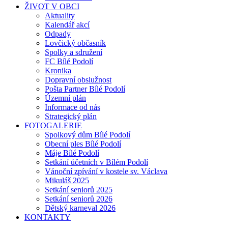
ŽIVOT V OBCI
Aktuality
Kalendář akcí
Odpady
Lovčický občasník
Spolky a sdružení
FC Bílé Podolí
Kronika
Dopravní obslužnost
Pošta Partner Bílé Podolí
Územní plán
Informace od nás
Strategický plán
FOTOGALERIE
Spolkový dům Bílé Podolí
Obecní ples Bílé Podolí
Máje Bílé Podolí
Setkání účetních v Bílém Podolí
Vánoční zpívání v kostele sv. Václava
Mikuláš 2025
Setkání seniorů 2025
Setkání seniorů 2026
Dětský karneval 2026
KONTAKTY