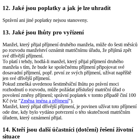
12. Jaké jsou poplatky a jak je lze uhradit
Správní ani jiné poplatky nejsou stanoveny.
13. Jaké jsou lhůty pro vyřízení
Manžel, který přijal příjmení druhého manžela, může do šesti měsíců
po rozvodu manželství oznámit matričnímu úřadu, že přijímá zpět
své dřívější příjmení.
To platí i tehdy, hodlá-li manžel, který přijal příjmení druhého
manžela s tím, že bude ke společnému příjmení připojovat své
dosavadní příjmení, popř. první ze svých příjmení, užívat napříště
jen své dřívější příjmení.
Pokud zmešká uvedenou šestiměsíční lhůtu po právní moci
rozhodnutí o rozvodu, může požádat příslušný matriční úřad o
povolení změny příjmení; správní poplatek v tomto případě činí 100
Kč (viz "
Změna jména a příjmení
").
Manžel, který přijal dřívější příjmení, je povinen užívat toto příjmení
ode dne, kdy bylo vydáno potvrzení o této skutečnosti matričním
úřadem, který oznámení přijal.
14. Kteří jsou další účastníci (dotčení) řešení životní
situace