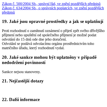
Zákon č. 500/2004 Sb., správní řád, ve znění pozdějších předpisů
Zákon č. 634/2004 Sb., o správních poplatcích, ve znění pozdějších
předpisů
19. Jaké jsou opravné prostředky a jak se uplatňují
Proti rozhodnutí o zamítnutí oznámení o přijetí zpět svého dřívějšího
příjmení nebo upuštění od společného příjmení je možné podat
odvolání do 15 dnů ode dne jeho doručení.
Odvolání se podává odvolacímu orgánu prostřednictvím toho
matričního úřadu, který rozhodnutí vydal.
20. Jaké sankce mohou být uplatněny v případě
nedodržení povinností
Sankce nejsou stanoveny.
21. Nejčastější dotazy
22. Další informace