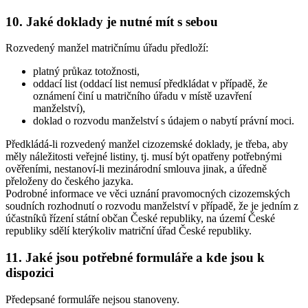
10. Jaké doklady je nutné mít s sebou
Rozvedený manžel matričnímu úřadu předloží:
platný průkaz totožnosti,
oddací list (oddací list nemusí předkládat v případě, že
oznámení činí u matričního úřadu v místě uzavření
manželství),
doklad o rozvodu manželství s údajem o nabytí právní moci.
Předkládá-li rozvedený manžel cizozemské doklady, je třeba, aby
měly náležitosti veřejné listiny, tj. musí být opatřeny potřebnými
ověřeními, nestanoví-li mezinárodní smlouva jinak, a úředně
přeloženy do českého jazyka.
Podrobné informace ve věci uznání pravomocných cizozemských
soudních rozhodnutí o rozvodu manželství v případě, že je jedním z
účastníků řízení státní občan České republiky, na území České
republiky sdělí kterýkoliv matriční úřad České republiky.
11. Jaké jsou potřebné formuláře a kde jsou k
dispozici
Předepsané formuláře nejsou stanoveny.