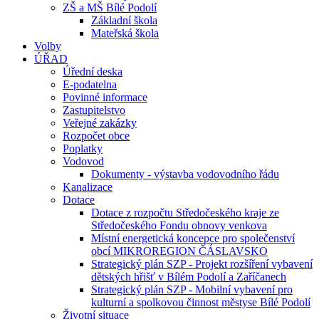
ZŠ a MŠ Bílé Podolí
Základní škola
Mateřská škola
Volby
ÚŘAD
Úřední deska
E-podatelna
Povinné informace
Zastupitelstvo
Veřejné zakázky
Rozpočet obce
Poplatky
Vodovod
Dokumenty - výstavba vodovodního řádu
Kanalizace
Dotace
Dotace z rozpočtu Středočeského kraje ze
Středočeského Fondu obnovy venkova
Místní energetická koncepce pro společenství
obcí MIKROREGION ČÁSLAVSKO
Strategický plán SZP - Projekt rozšíření vybavení
dětských hřišť v Bílém Podolí a Zaříčanech
Strategický plán SZP - Mobilní vybavení pro
kulturní a spolkovou činnost městyse Bílé Podolí
Životní situace