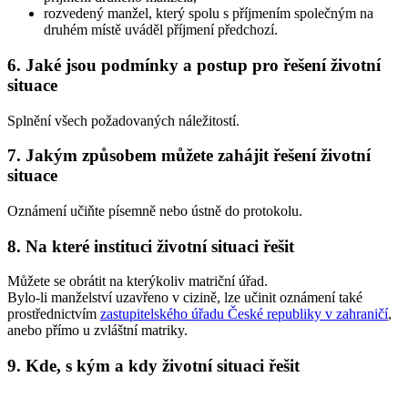
rozvedený manžel, který spolu s příjmením společným na
druhém místě uváděl příjmení předchozí.
6. Jaké jsou podmínky a postup pro řešení životní
situace
Splnění všech požadovaných náležitostí.
7. Jakým způsobem můžete zahájit řešení životní
situace
Oznámení učiňte písemně nebo ústně do protokolu.
8. Na které instituci životní situaci řešit
Můžete se obrátit na kterýkoliv matriční úřad.
Bylo-li manželství uzavřeno v cizině, lze učinit oznámení také
prostřednictvím
zastupitelského úřadu České republiky v zahraničí
,
anebo přímo u zvláštní matriky.
9. Kde, s kým a kdy životní situaci řešit