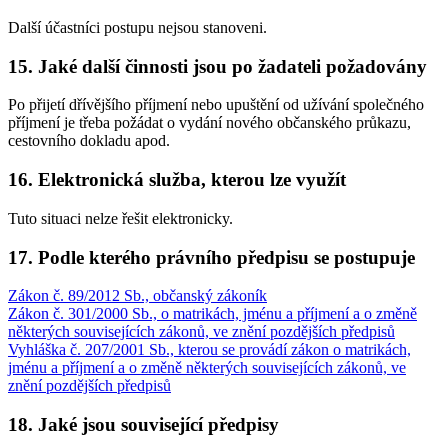
Další účastníci postupu nejsou stanoveni.
15. Jaké další činnosti jsou po žadateli požadovány
Po přijetí dřívějšího příjmení nebo upuštění od užívání společného
příjmení je třeba požádat o vydání nového občanského průkazu,
cestovního dokladu apod.
16. Elektronická služba, kterou lze využít
Tuto situaci nelze řešit elektronicky.
17. Podle kterého právního předpisu se postupuje
Zákon č. 89/2012 Sb., občanský zákoník
Zákon č. 301/2000 Sb., o matrikách, jménu a příjmení a o změně
některých souvisejících zákonů, ve znění pozdějších předpisů
Vyhláška č. 207/2001 Sb., kterou se provádí zákon o matrikách,
jménu a příjmení a o změně některých souvisejících zákonů, ve
znění pozdějších předpisů
18. Jaké jsou související předpisy