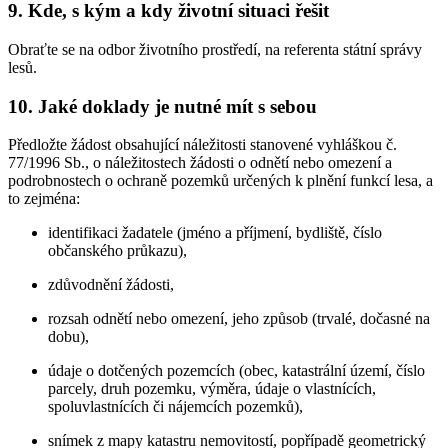
9. Kde, s kým a kdy životní situaci řešit
Obraťte se na odbor životního prostředí, na referenta státní správy
lesů.
10. Jaké doklady je nutné mít s sebou
Předložte žádost obsahující náležitosti stanovené vyhláškou č.
77/1996 Sb., o náležitostech žádosti o odnětí nebo omezení a
podrobnostech o ochraně pozemků určených k plnění funkcí lesa, a
to zejména:
identifikaci žadatele (jméno a příjmení, bydliště, číslo
občanského průkazu),
zdůvodnění žádosti,
rozsah odnětí nebo omezení, jeho způsob (trvalé, dočasné na
dobu),
údaje o dotčených pozemcích (obec, katastrální území, číslo
parcely, druh pozemku, výměra, údaje o vlastnících,
spoluvlastnících či nájemcích pozemků),
snímek z mapy katastru nemovitostí, popřípadě geometrický