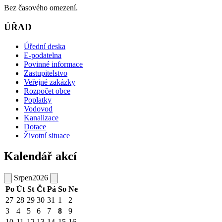
Bez časového omezení.
ÚŘAD
Úřední deska
E-podatelna
Povinné informace
Zastupitelstvo
Veřejné zakázky
Rozpočet obce
Poplatky
Vodovod
Kanalizace
Dotace
Životní situace
Kalendář akcí
Srpen
2026
Po
Út
St
Čt
Pá
So
Ne
27
28
29
30
31
1
2
3
4
5
6
7
8
9
10
11
12
13
14
15
16