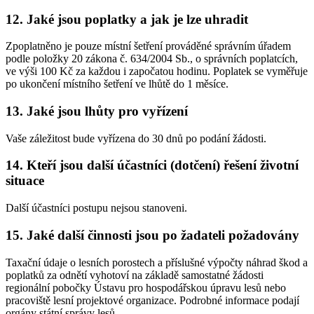
12. Jaké jsou poplatky a jak je lze uhradit
Zpoplatněno je pouze místní šetření prováděné správním úřadem
podle položky 20 zákona č. 634/2004 Sb., o správních poplatcích,
ve výši 100 Kč za každou i započatou hodinu. Poplatek se vyměřuje
po ukončení místního šetření ve lhůtě do 1 měsíce.
13. Jaké jsou lhůty pro vyřízení
Vaše záležitost bude vyřízena do 30 dnů po podání žádosti.
14. Kteří jsou další účastníci (dotčení) řešení životní
situace
Další účastníci postupu nejsou stanoveni.
15. Jaké další činnosti jsou po žadateli požadovány
Taxační údaje o lesních porostech a příslušné výpočty náhrad škod a
poplatků za odnětí vyhotoví na základě samostatné žádosti
regionální pobočky Ústavu pro hospodářskou úpravu lesů nebo
pracoviště lesní projektové organizace. Podrobné informace podají
orgány státní správy lesů.