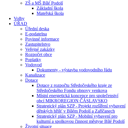
ZŠ a MŠ Bílé Podolí
Základní škola
Mateřská škola
Volby
ÚŘAD
Úřední deska
E-podatelna
Povinné informace
Zastupitelstvo
Veřejné zakázky
Rozpočet obce
Poplatky
Vodovod
Dokumenty - výstavba vodovodního řádu
Kanalizace
Dotace
Dotace z rozpočtu Středočeského kraje ze
Středočeského Fondu obnovy venkova
Místní energetická koncepce pro společenství
obcí MIKROREGION ČÁSLAVSKO
Strategický plán SZP - Projekt rozšíření vybavení
dětských hřišť v Bílém Podolí a Zaříčanech
Strategický plán SZP - Mobilní vybavení pro
kulturní a spolkovou činnost městyse Bílé Podolí
Životní situace