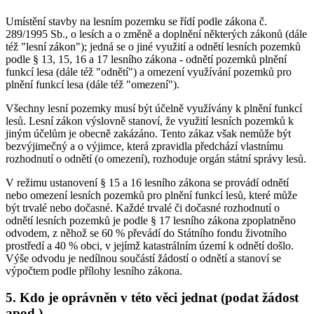
Umístění stavby na lesním pozemku se řídí podle zákona č.
289/1995 Sb., o lesích a o změně a doplnění některých zákonů (dále
též "lesní zákon"); jedná se o jiné využití a odnětí lesních pozemků
podle § 13, 15, 16 a 17 lesního zákona - odnětí pozemků plnění
funkcí lesa (dále též "odnětí") a omezení využívání pozemků pro
plnění funkcí lesa (dále též "omezení").
Všechny lesní pozemky musí být účelně využívány k plnění funkcí
lesů. Lesní zákon výslovně stanoví, že využití lesních pozemků k
jiným účelům je obecně zakázáno. Tento zákaz však nemůže být
bezvýjimečný a o výjimce, která zpravidla předchází vlastnímu
rozhodnutí o odnětí (o omezení), rozhoduje orgán státní správy lesů.
V režimu ustanovení § 15 a 16 lesního zákona se provádí odnětí
nebo omezení lesních pozemků pro plnění funkcí lesů, které může
být trvalé nebo dočasné. Každé trvalé či dočasné rozhodnutí o
odnětí lesních pozemků je podle § 17 lesního zákona zpoplatněno
odvodem, z něhož se 60 % převádí do Státního fondu životního
prostředí a 40 % obci, v jejímž katastrálním území k odnětí došlo.
Výše odvodu je nedílnou součástí žádostí o odnětí a stanoví se
výpočtem podle přílohy lesního zákona.
5. Kdo je oprávněn v této věci jednat (podat žádost
apod.)