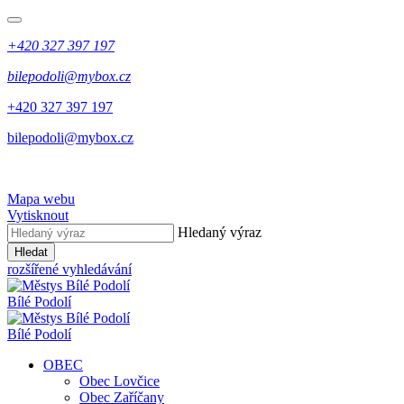
+420 327 397 197
bilepodoli@mybox.cz
+420 327 397 197
bilepodoli@mybox.cz
Mapa webu
Vytisknout
Hledaný výraz
Hledat
rozšířené vyhledávání
Bílé Podolí
Bílé Podolí
OBEC
Obec Lovčice
Obec Zaříčany