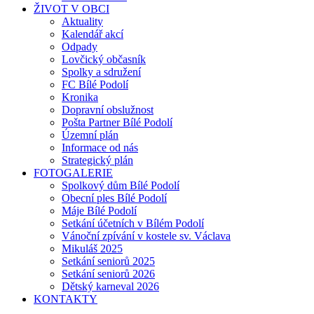
ŽIVOT V OBCI
Aktuality
Kalendář akcí
Odpady
Lovčický občasník
Spolky a sdružení
FC Bílé Podolí
Kronika
Dopravní obslužnost
Pošta Partner Bílé Podolí
Územní plán
Informace od nás
Strategický plán
FOTOGALERIE
Spolkový dům Bílé Podolí
Obecní ples Bílé Podolí
Máje Bílé Podolí
Setkání účetních v Bílém Podolí
Vánoční zpívání v kostele sv. Václava
Mikuláš 2025
Setkání seniorů 2025
Setkání seniorů 2026
Dětský karneval 2026
KONTAKTY