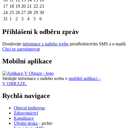
17
18
19
20
21
22
23
24
25
26
27
28
29
30
31
1
2
3
4
5
6
Přihlášení k odběru zpráv
Dostávejte
informace z našeho webu
prostřednictvím SMS a e-mailů
Chci se zaregistrovat
Mobilní aplikace
Sledujte informace z našeho webu v
mobilní aplikaci –
V OBRAZE.
Rychlá navigace
Obecní knihovna
Zdravotnictví
Kanalizace
Úřední deska
- archiv