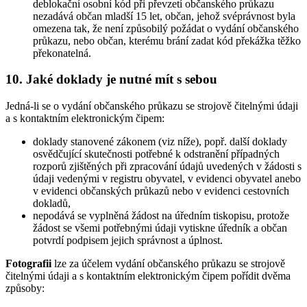
deblokační osobní kód při převzetí občanského průkazu
nezadává občan mladší 15 let, občan, jehož svéprávnost byla
omezena tak, že není způsobilý požádat o vydání občanského
průkazu, nebo občan, kterému brání zadat kód překážka těžko
překonatelná.
10. Jaké doklady je nutné mít s sebou
Jedná-li se o vydání občanského průkazu se strojově čitelnými údaji
a s kontaktním elektronickým čipem:
doklady stanovené zákonem (viz níže), popř. další doklady
osvědčující skutečnosti potřebné k odstranění případných
rozporů zjištěných při zpracování údajů uvedených v žádosti s
údaji vedenými v registru obyvatel, v evidenci obyvatel anebo
v evidenci občanských průkazů nebo v evidenci cestovních
dokladů,
nepodává se vyplněná žádost na úředním tiskopisu, protože
žádost se všemi potřebnými údaji vytiskne úředník a občan
potvrdí podpisem jejich správnost a úplnost.
Fotografii
lze za účelem vydání občanského průkazu se strojově
čitelnými údaji a s kontaktním elektronickým čipem pořídit dvěma
způsoby: