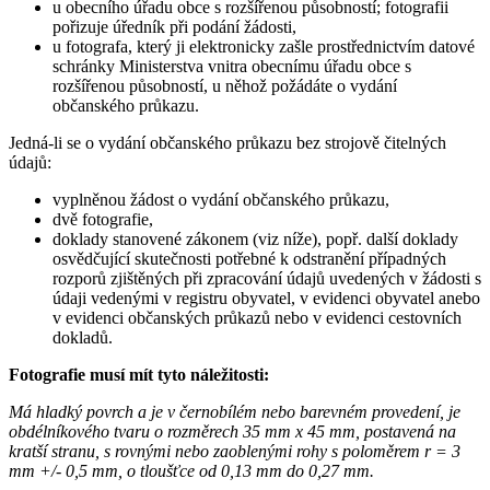
u obecního úřadu obce s rozšířenou působností; fotografii
pořizuje úředník při podání žádosti,
u fotografa, který ji elektronicky zašle prostřednictvím datové
schránky Ministerstva vnitra obecnímu úřadu obce s
rozšířenou působností, u něhož požádáte o vydání
občanského průkazu.
Jedná-li se o vydání občanského průkazu bez strojově čitelných
údajů:
vyplněnou žádost o vydání občanského průkazu,
dvě fotografie,
doklady stanovené zákonem (viz níže), popř. další doklady
osvědčující skutečnosti potřebné k odstranění případných
rozporů zjištěných při zpracování údajů uvedených v žádosti s
údaji vedenými v registru obyvatel, v evidenci obyvatel anebo
v evidenci občanských průkazů nebo v evidenci cestovních
dokladů.
Fotografie musí mít tyto náležitosti:
Má hladký povrch a je v černobílém nebo barevném provedení, je
obdélníkového tvaru o rozměrech 35 mm x 45 mm, postavená na
kratší stranu, s rovnými nebo zaoblenými rohy s poloměrem r = 3
mm +/- 0,5 mm, o tloušťce od 0,13 mm do 0,27 mm.