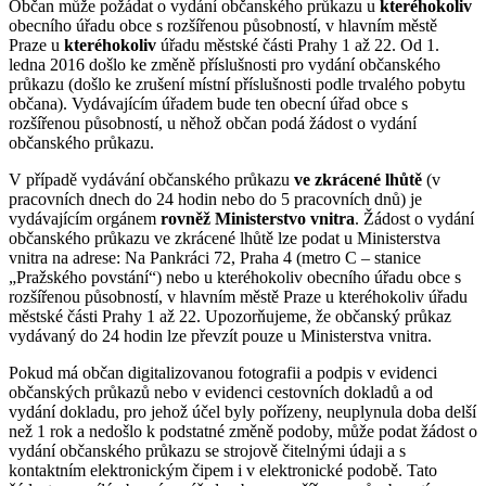
Občan může požádat o vydání občanského průkazu u
kteréhokoliv
obecního úřadu obce s rozšířenou působností, v hlavním městě
Praze u
kteréhokoliv
úřadu městské části Prahy 1 až 22. Od 1.
ledna 2016 došlo ke změně příslušnosti pro vydání občanského
průkazu (došlo ke zrušení místní příslušnosti podle trvalého pobytu
občana). Vydávajícím úřadem bude ten obecní úřad obce s
rozšířenou působností, u něhož občan podá žádost o vydání
občanského průkazu.
V případě vydávání občanského průkazu
ve zkrácené lhůtě
(v
pracovních dnech do 24 hodin nebo do 5 pracovních dnů) je
vydávajícím orgánem
rovněž Ministerstvo vnitra
. Žádost o vydání
občanského průkazu ve zkrácené lhůtě lze podat u Ministerstva
vnitra na adrese: Na Pankráci 72, Praha 4 (metro C – stanice
„Pražského povstání“) nebo u kteréhokoliv obecního úřadu obce s
rozšířenou působností, v hlavním městě Praze u kteréhokoliv úřadu
městské části Prahy 1 až 22. Upozorňujeme, že občanský průkaz
vydávaný do 24 hodin lze převzít pouze u Ministerstva vnitra.
Pokud má občan digitalizovanou fotografii a podpis v evidenci
občanských průkazů nebo v evidenci cestovních dokladů a od
vydání dokladu, pro jehož účel byly pořízeny, neuplynula doba delší
než 1 rok a nedošlo k podstatné změně podoby, může podat žádost o
vydání občanského průkazu se strojově čitelnými údaji a s
kontaktním elektronickým čipem i v elektronické podobě. Tato