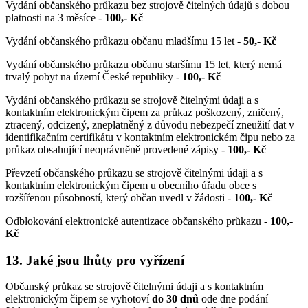
Vydání občanského průkazu bez strojově čitelných údajů s dobou
platnosti na 3 měsíce -
100,- Kč
Vydání občanského průkazu občanu mladšímu 15 let -
50,- Kč
Vydání občanského průkazu občanu staršímu 15 let, který nemá
trvalý pobyt na území České republiky -
100,- Kč
Vydání občanského průkazu se strojově čitelnými údaji a s
kontaktním elektronickým čipem za průkaz poškozený, zničený,
ztracený, odcizený, zneplatněný z důvodu nebezpečí zneužití dat v
identifikačním certifikátu v kontaktním elektronickém čipu nebo za
průkaz obsahující neoprávněně provedené zápisy -
100,- Kč
Převzetí občanského průkazu se strojově čitelnými údaji a s
kontaktním elektronickým čipem u obecního úřadu obce s
rozšířenou působností, který občan uvedl v žádosti -
100,- Kč
Odblokování elektronické autentizace občanského průkazu -
100,-
Kč
13. Jaké jsou lhůty pro vyřízení
Občanský průkaz se strojově čitelnými údaji a s kontaktním
elektronickým čipem se vyhotoví
do 30 dnů
ode dne podání