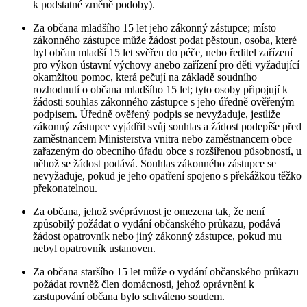
k podstatné změně podoby).
Za občana mladšího 15 let jeho zákonný zástupce; místo
zákonného zástupce může žádost podat pěstoun, osoba, které
byl občan mladší 15 let svěřen do péče, nebo ředitel zařízení
pro výkon ústavní výchovy anebo zařízení pro děti vyžadující
okamžitou pomoc, která pečují na základě soudního
rozhodnutí o občana mladšího 15 let; tyto osoby připojují k
žádosti souhlas zákonného zástupce s jeho úředně ověřeným
podpisem. Úředně ověřený podpis se nevyžaduje, jestliže
zákonný zástupce vyjádřil svůj souhlas a žádost podepíše před
zaměstnancem Ministerstva vnitra nebo zaměstnancem obce
zařazeným do obecního úřadu obce s rozšířenou působností, u
něhož se žádost podává. Souhlas zákonného zástupce se
nevyžaduje, pokud je jeho opatření spojeno s překážkou těžko
překonatelnou.
Za občana, jehož svéprávnost je omezena tak, že není
způsobilý požádat o vydání občanského průkazu, podává
žádost opatrovník nebo jiný zákonný zástupce, pokud mu
nebyl opatrovník ustanoven.
Za občana staršího 15 let může o vydání občanského průkazu
požádat rovněž člen domácnosti, jehož oprávnění k
zastupování občana bylo schváleno soudem.