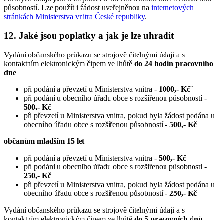
působností. Lze použít i žádost uveřejněnou na
internetových
stránkách Ministerstva vnitra České republiky
.
12. Jaké jsou poplatky a jak je lze uhradit
Vydání občanského průkazu se strojově čitelnými údaji a s
kontaktním elektronickým čipem ve lhůtě
do 24 hodin pracovního
dne
při podání a převzetí u Ministerstva vnitra -
1000,- Kč¨
při podání u obecního úřadu obce s rozšířenou působností -
500,- Kč
při převzetí u Ministerstva vnitra, pokud byla žádost podána u
obecního úřadu obce s rozšířenou působností -
500,- Kč
občanům mladším 15 let
při podání a převzetí u Ministerstva vnitra -
500,- Kč
při podání u obecního úřadu obce s rozšířenou působností -
250,- Kč
při převzetí u Ministerstva vnitra, pokud byla žádost podána u
obecního úřadu obce s rozšířenou působností -
250,- Kč
Vydání občanského průkazu se strojově čitelnými údaji a s
kontaktním elektronickým čipem ve lhůtě
do 5 pracovních dnů