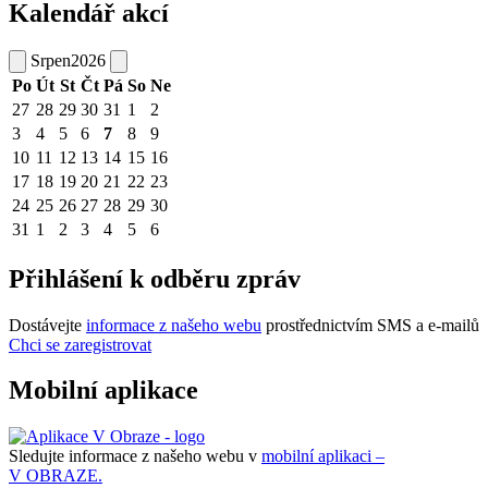
Kalendář akcí
Srpen
2026
Po
Út
St
Čt
Pá
So
Ne
27
28
29
30
31
1
2
3
4
5
6
7
8
9
10
11
12
13
14
15
16
17
18
19
20
21
22
23
24
25
26
27
28
29
30
31
1
2
3
4
5
6
Přihlášení k odběru zpráv
Dostávejte
informace z našeho webu
prostřednictvím SMS a e-mailů
Chci se zaregistrovat
Mobilní aplikace
Sledujte informace z našeho webu v
mobilní aplikaci –
V OBRAZE.