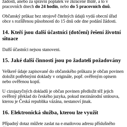
žádosti, anebo za správní poplatek ve zkrácené lhůtě, a to v
pracovních dnech
do 24 hodin
, nebo
do 5 pracovních dnů
.
Občanský průkaz bez strojově čitelných údajů vydá obecní úřad
obce s rozšířenou působností do 15 dnů ode dne podání žádosti.
14. Kteří jsou další účastníci (dotčení) řešení životní
situace
Další účastníci nejsou stanoveni.
15. Jaké další činnosti jsou po žadateli požadovány
Veškeré údaje zapisované do občanského průkazu je občan povinen
doložit potřebnými doklady v originále, popř. ověřeným opisem
nebo ověřenou kopií.
U cizojazyčných dokladů je občan povinen předložit též jejich
ověřený překlad do českého jazyka, pokud mezinárodní smlouva,
kterou je Česká republika vázána, nestanoví jinak.
16. Elektronická služba, kterou lze využít
Případný dotaz můžete zaslat na e-mailovou adresu příslušného