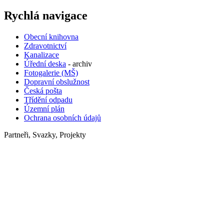
Rychlá navigace
Obecní knihovna
Zdravotnictví
Kanalizace
Úřední deska
- archiv
Fotogalerie (MŠ)
Dopravní obslužnost
Česká pošta
Třídění odpadu
Územní plán
Ochrana osobních údajů
Partneři, Svazky, Projekty