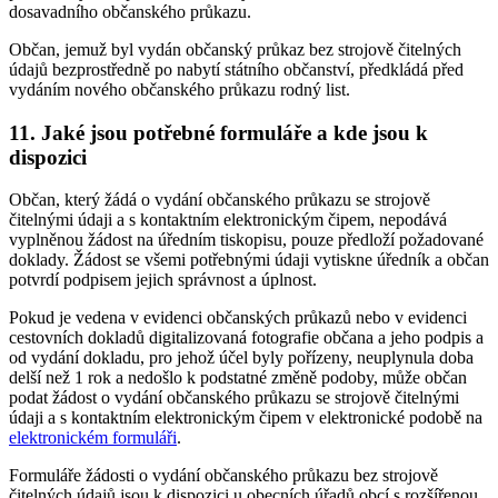
dosavadního občanského průkazu.
Občan, jemuž byl vydán občanský průkaz bez strojově čitelných
údajů bezprostředně po nabytí státního občanství, předkládá před
vydáním nového občanského průkazu rodný list.
11. Jaké jsou potřebné formuláře a kde jsou k
dispozici
Občan, který žádá o vydání občanského průkazu se strojově
čitelnými údaji a s kontaktním elektronickým čipem, nepodává
vyplněnou žádost na úředním tiskopisu, pouze předloží požadované
doklady. Žádost se všemi potřebnými údaji vytiskne úředník a občan
potvrdí podpisem jejich správnost a úplnost.
Pokud je vedena v evidenci občanských průkazů nebo v evidenci
cestovních dokladů digitalizovaná fotografie občana a jeho podpis a
od vydání dokladu, pro jehož účel byly pořízeny, neuplynula doba
delší než 1 rok a nedošlo k podstatné změně podoby, může občan
podat žádost o vydání občanského průkazu se strojově čitelnými
údaji a s kontaktním elektronickým čipem v elektronické podobě na
elektronickém formuláři
.
Formuláře žádosti o vydání občanského průkazu bez strojově
čitelných údajů jsou k dispozici u obecních úřadů obcí s rozšířenou