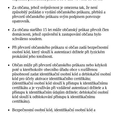
Za občana, jehož svéprávnost je omezena tak, že není
způsobilý požádat o vydání občanského průkazu, přebírá a
převzetí občanského průkazu svým podpisem potvrzuje
opatrovník.
Za občana staršího 15 let může občanský průkaz převzít člen
domácnosti, jehož oprávnění k zastupování občana bylo
schváleno soudem.
Při převzetí občanského průkazu si občan zadá bezpečnostní
osobní kód, který slouží k autentizaci držitele při fyzickém
prokázání jeho totožnosti.
Občan může při převzetí občanského průkazu nebo kdykoli
poté u kteréhokoliv obecního úřadu obce s rozšířenou
působností zadat identifikační osobní kód a deblokační osobní
kód pro účely aktivace identifikačního certifikátu;
(identifikační osobní kód slouží k přístupu k identifikačnímu
certifikátu a je využíván při vzdálené autentizaci držitele a k
přístupu k identifikačním údajům držitele; deblokační osobní
kód slouží k odblokování přístupu k identifikačnímu
certifikátu).
Bezpečnostní osobní kód, identifikační osobní kód a