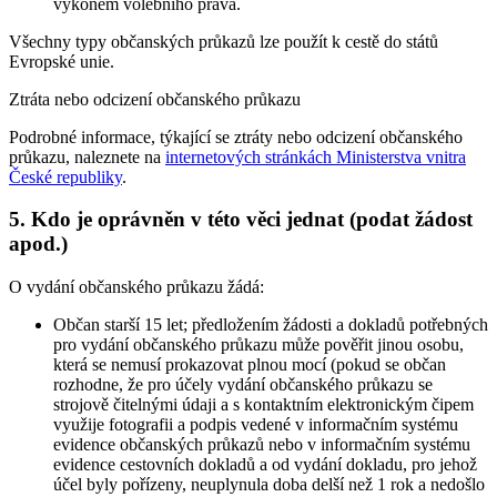
výkonem volebního práva.
Všechny typy občanských průkazů lze použít k cestě do států
Evropské unie.
Ztráta nebo odcizení občanského průkazu
Podrobné informace, týkající se ztráty nebo odcizení občanského
průkazu, naleznete na
internetových stránkách Ministerstva vnitra
České republiky
.
5. Kdo je oprávněn v této věci jednat (podat žádost
apod.)
O vydání občanského průkazu žádá:
Občan starší 15 let; předložením žádosti a dokladů potřebných
pro vydání občanského průkazu může pověřit jinou osobu,
která se nemusí prokazovat plnou mocí (pokud se občan
rozhodne, že pro účely vydání občanského průkazu se
strojově čitelnými údaji a s kontaktním elektronickým čipem
využije fotografii a podpis vedené v informačním systému
evidence občanských průkazů nebo v informačním systému
evidence cestovních dokladů a od vydání dokladu, pro jehož
účel byly pořízeny, neuplynula doba delší než 1 rok a nedošlo