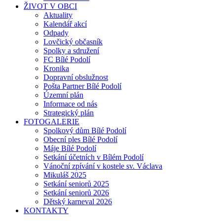
ŽIVOT V OBCI
Aktuality
Kalendář akcí
Odpady
Lovčický občasník
Spolky a sdružení
FC Bílé Podolí
Kronika
Dopravní obslužnost
Pošta Partner Bílé Podolí
Územní plán
Informace od nás
Strategický plán
FOTOGALERIE
Spolkový dům Bílé Podolí
Obecní ples Bílé Podolí
Máje Bílé Podolí
Setkání účetních v Bílém Podolí
Vánoční zpívání v kostele sv. Václava
Mikuláš 2025
Setkání seniorů 2025
Setkání seniorů 2026
Dětský karneval 2026
KONTAKTY