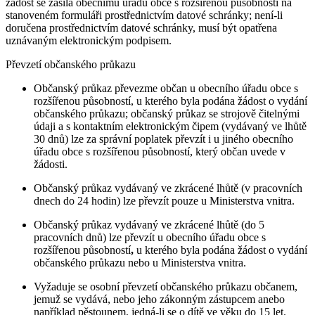
žádost se zasílá obecnímu úřadu obce s rozšířenou působností na
stanoveném formuláři prostřednictvím datové schránky; není-li
doručena prostřednictvím datové schránky, musí být opatřena
uznávaným elektronickým podpisem.
Převzetí občanského průkazu
Občanský průkaz převezme občan u obecního úřadu obce s
rozšířenou působností, u kterého byla podána žádost o vydání
občanského průkazu; občanský průkaz se strojově čitelnými
údaji a s kontaktním elektronickým čipem (vydávaný ve lhůtě
30 dnů) lze za správní poplatek převzít i u jiného obecního
úřadu obce s rozšířenou působností, který občan uvede v
žádosti.
Občanský průkaz vydávaný ve zkrácené lhůtě (v pracovních
dnech do 24 hodin) lze převzít pouze u Ministerstva vnitra.
Občanský průkaz vydávaný ve zkrácené lhůtě (do 5
pracovních dnů) lze převzít u obecního úřadu obce s
rozšířenou působností
,
u kterého byla podána žádost o vydání
občanského průkazu nebo u Ministerstva vnitra.
Vyžaduje se osobní převzetí občanského průkazu občanem,
jemuž se vydává, nebo jeho zákonným zástupcem anebo
například pěstounem, jedná-li se o dítě ve věku do 15 let.