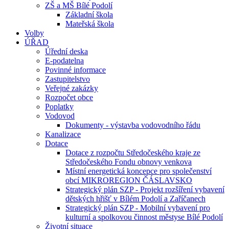
ZŠ a MŠ Bílé Podolí
Základní škola
Mateřská škola
Volby
ÚŘAD
Úřední deska
E-podatelna
Povinné informace
Zastupitelstvo
Veřejné zakázky
Rozpočet obce
Poplatky
Vodovod
Dokumenty - výstavba vodovodního řádu
Kanalizace
Dotace
Dotace z rozpočtu Středočeského kraje ze
Středočeského Fondu obnovy venkova
Místní energetická koncepce pro společenství
obcí MIKROREGION ČÁSLAVSKO
Strategický plán SZP - Projekt rozšíření vybavení
dětských hřišť v Bílém Podolí a Zaříčanech
Strategický plán SZP - Mobilní vybavení pro
kulturní a spolkovou činnost městyse Bílé Podolí
Životní situace