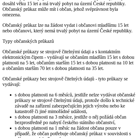
dosáhl věku 15 let a má trvalý pobyt na území České republiky.
Občanský průkaz může mít i občan, jehož svéprávnost byla
omezena.
Občanský průkaz lze na žádost vydat i občanovi mladšímu 15 let
nebo občanovi, který nemá trvalý pobyt na území České republiky.
Typy občanských průkazů
Občanské průkazy se strojově čitelnými údaji a s kontaktním
elektronickým čipem - vydávají se občanům mladším 15 let s dobou
platnosti na 5 let, občanům starším 15 let s dobou platnosti na 10 let
a občanům starším 70 let s dobou platnosti na 35 let.
Občanské průkazy bez strojově čitelných údajů - tyto průkazy se
vydávají:
s dobou platnosti na 6 měsíců, jestliže nelze vydávat občanské
průkazy se strojově čitelnými údaji, protože došlo k technické
závadě na zařízení zabezpečujícím jejich výrobu nebo ke
katastrofě či jiné mimořádné události,
s dobou platnosti na 3 měsíce, jestliže o něj požádá občan
bezprostředně po nabytí českého státního občanství,
s dobou platnosti na 1 měsíc na žádost občana pouze v
případě, že občan potřebuje občanský průkaz v souvislosti s