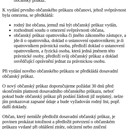
občanský průkaz.
K vydání prvního občanského průkazu občanovi, jehož svéprávnost
byla omezena, se předkládá:
rodný list občana, jemuž má být občanský průkaz vydán,
rozhodnutí soudu o omezení svéprávnosti občana,
občanský průkaz opatrovníka či jiného zákonného zástupce, a
jde-li o opatrovníka, doklad o ustanovení opatrovníkem; je-li
opatrovníkem právnická osoba, předloží doklad o ustanovení
opatrovníkem, a fyzická osoba, která jedná jménem této
právnické osoby, předloží svůj občanský průkaz a doklad
osvědčující oprávnění jednat za právnickou osobu.
Při vydání nového občanského průkazu se předkládá dosavadní
občanský průkaz.
O nový občanský průkaz doporučujeme požádat 30 dnů před
skončením platnosti dosavadního občanského průkazu, neboť
pokud bude občanský průkaz při podání žádosti již neplatný, nelze
jím prokazovat zapsané údaje a bude vyžadován rodný list, popř.
další doklady.
Občan, který nemůže předložit dosavadní občanský průkaz, je
povinen prokázat totožnost a předložit potvrzení o občanském
průkazu vydané při ohlášení ztráty, odcizení nebo zničení