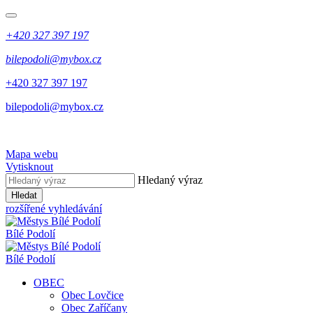
+420 327 397 197
bilepodoli@mybox.cz
+420 327 397 197
bilepodoli@mybox.cz
Mapa webu
Vytisknout
Hledaný výraz
Hledat
rozšířené vyhledávání
Bílé Podolí
Bílé Podolí
OBEC
Obec Lovčice
Obec Zaříčany