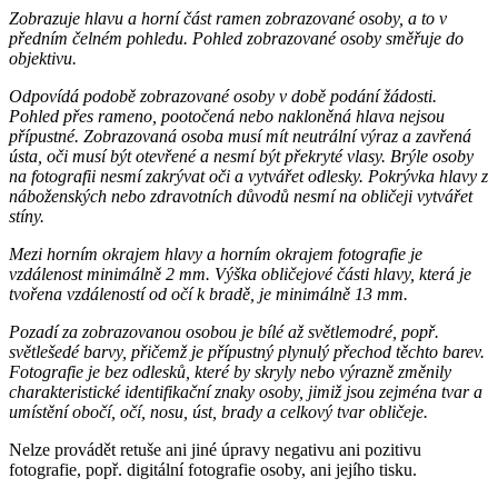
Zobrazuje hlavu a horní část ramen zobrazované osoby, a to v
předním čelném pohledu. Pohled zobrazované osoby směřuje do
objektivu.
Odpovídá podobě zobrazované osoby v době podání žádosti.
Pohled přes rameno, pootočená nebo nakloněná hlava nejsou
přípustné. Zobrazovaná osoba musí mít neutrální výraz a zavřená
ústa, oči musí být otevřené a nesmí být překryté vlasy. Brýle osoby
na fotografii nesmí zakrývat oči a vytvářet odlesky. Pokrývka hlavy z
náboženských nebo zdravotních důvodů nesmí na obličeji vytvářet
stíny.
Mezi horním okrajem hlavy a horním okrajem fotografie je
vzdálenost minimálně 2 mm. Výška obličejové části hlavy, která je
tvořena vzdáleností od očí k bradě, je minimálně 13 mm.
Pozadí za zobrazovanou osobou je bílé až světlemodré, popř.
světlešedé barvy, přičemž je přípustný plynulý přechod těchto barev.
Fotografie je bez odlesků, které by skryly nebo výrazně změnily
charakteristické identifikační znaky osoby, jimiž jsou zejména tvar a
umístění obočí, očí, nosu, úst, brady a celkový tvar obličeje.
Nelze provádět retuše ani jiné úpravy negativu ani pozitivu
fotografie, popř. digitální fotografie osoby, ani jejího tisku.