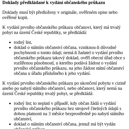
Doklady předkládané k vydání občanského průkazu
Doklady musí být předloženy v originále, ověřeném opise nebo
ověřené kopii.
K vydání prvního občanského průkazu občanovi, který má trvalý
pobyt na území České republiky, se předkládá:
rodný list,
doklad o státním občanství občana, vzniknou-li důvodné
pochybnosti o tomto údaji; nemá-li žadatel o vydání prvního
občanského průkazu takový doklad, ověří obecní úřad obce s
rozšířenou působností, u kterého podává žádost o vydání
prvního občanského průkazu, na jeho žádost státní občanství
občana u úřadu příslušného k jeho vydání.
K vydání prvního občanského průkazu po ukončení pobytu v cizině
anebo po nabytí státního občanství, nebo občanovi, který nemá na
území České republiky trvalý pobyt, se předkládá:
rodný list; to neplatí v případě, kdy občan žádá o vydání
prvního občanského průkazu bez strojově čitelných údajů s
dobou platnosti na 3 měsíce bezprostředně po nabytí státního
občanství,
doklad o státním občanství občana, jemuž má být vydán