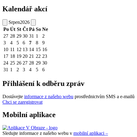
Kalendář akcí
Srpen
2026
Po
Út
St
Čt
Pá
So
Ne
27
28
29
30
31
1
2
3
4
5
6
7
8
9
10
11
12
13
14
15
16
17
18
19
20
21
22
23
24
25
26
27
28
29
30
31
1
2
3
4
5
6
Přihlášení k odběru zpráv
Dostávejte
informace z našeho webu
prostřednictvím SMS a e-mailů
Chci se zaregistrovat
Mobilní aplikace
Sledujte informace z našeho webu v
mobilní aplikaci –