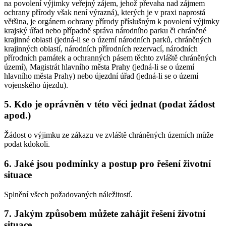
na povolení výjimky veřejný zájem, jehož převaha nad zájmem
ochrany přírody však není výrazná), kterých je v praxi naprostá
většina, je orgánem ochrany přírody příslušným k povolení výjimky
krajský úřad nebo případně správa národního parku či chráněné
krajinné oblasti (jedná-li se o území národních parků, chráněných
krajinných oblastí, národních přírodních rezervací, národních
přírodních památek a ochranných pásem těchto zvláště chráněných
území), Magistrát hlavního města Prahy (jedná-li se o území
hlavního města Prahy) nebo újezdní úřad (jedná-li se o území
vojenského újezdu).
5. Kdo je oprávněn v této věci jednat (podat žádost
apod.)
Žádost o výjimku ze zákazu ve zvláště chráněných územích může
podat kdokoli.
6. Jaké jsou podmínky a postup pro řešení životní
situace
Splnění všech požadovaných náležitostí.
7. Jakým způsobem můžete zahájit řešení životní
situace