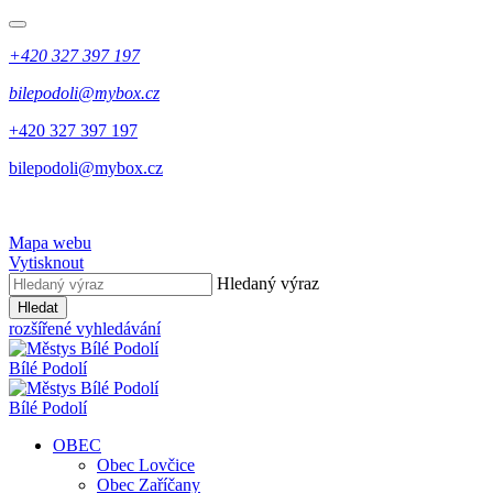
+420 327 397 197
bilepodoli@mybox.cz
+420 327 397 197
bilepodoli@mybox.cz
Mapa webu
Vytisknout
Hledaný výraz
Hledat
rozšířené vyhledávání
Bílé Podolí
Bílé Podolí
OBEC
Obec Lovčice
Obec Zaříčany