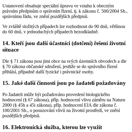
Ustanovení obsahuje speciální úpravu ve vztahu k obecným
právním předpisům o správním řízení, tj. k zákonu č. 500/2004 Sb.,
správnímu řádu, ve znění pozdějších předpisů.
Ve zvláště složitých případech lze rozhodnout do 90 dnů, většinou
do 60 dnů, v jednoduchých případech bezodkladně.
14. Kteří jsou další účastníci (dotčení) řešení životní
situace
Dle § 71 zákona jsou jimi obce na svých územních obvodech a dle
§ 70 zákona občanské sdružení, jestliže se do správního řízení
přihlásí, případně další fyzické i právnické osoby.
15. Jaké další činnosti jsou po žadateli požadovány
Po žadateli může být požadováno provedení biologického
hodnocení (§ 67 zákona), příp. hodnocení vlivu záměru na Naturu
2000 (§ 45h a 45i zákona), příp. hodnocení EIA dle zákona č.
100/2001 Sb., o posuzování vlivů na životní prostředí, ve znění
pozdějších předpisů.
16. Elektronická služba, kterou lze využít