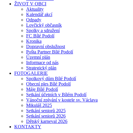
ŽIVOT V OBCI
Aktuality
Kalendář akcí
Odpady
Lovčický občasník
Spolky a sdružení
FC Bílé Podolí
Kronika
Dopravní obslužnost
Pošta Partner Bílé Podolí
Územní plán
Informace od nás
Strategický plán
FOTOGALERIE
Spolkový dům Bílé Podolí
Obecní ples Bílé Podolí
Máje Bílé Podolí
Setkání účetních v Bílém Podolí
Vánoční zpívání v kostele sv. Václava
Mikuláš 2025
Setkání seniorů 2025
Setkání seniorů 2026
Dětský karneval 2026
KONTAKTY