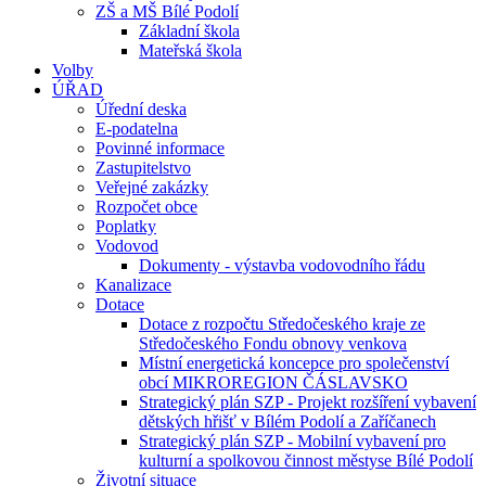
ZŠ a MŠ Bílé Podolí
Základní škola
Mateřská škola
Volby
ÚŘAD
Úřední deska
E-podatelna
Povinné informace
Zastupitelstvo
Veřejné zakázky
Rozpočet obce
Poplatky
Vodovod
Dokumenty - výstavba vodovodního řádu
Kanalizace
Dotace
Dotace z rozpočtu Středočeského kraje ze
Středočeského Fondu obnovy venkova
Místní energetická koncepce pro společenství
obcí MIKROREGION ČÁSLAVSKO
Strategický plán SZP - Projekt rozšíření vybavení
dětských hřišť v Bílém Podolí a Zaříčanech
Strategický plán SZP - Mobilní vybavení pro
kulturní a spolkovou činnost městyse Bílé Podolí
Životní situace