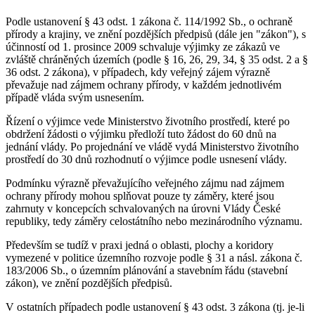
Podle ustanovení § 43 odst. 1 zákona č. 114/1992 Sb., o ochraně
přírody a krajiny, ve znění pozdějších předpisů (dále jen "zákon"), s
účinností od 1. prosince 2009 schvaluje výjimky ze zákazů ve
zvláště chráněných územích (podle § 16, 26, 29, 34, § 35 odst. 2 a §
36 odst. 2 zákona), v případech, kdy veřejný zájem výrazně
převažuje nad zájmem ochrany přírody, v každém jednotlivém
případě vláda svým usnesením.
Řízení o výjimce vede Ministerstvo životního prostředí, které po
obdržení žádosti o výjimku předloží tuto žádost do 60 dnů na
jednání vlády. Po projednání ve vládě vydá Ministerstvo životního
prostředí do 30 dnů rozhodnutí o výjimce podle usnesení vlády.
Podmínku výrazně převažujícího veřejného zájmu nad zájmem
ochrany přírody mohou splňovat pouze ty záměry, které jsou
zahrnuty v koncepcích schvalovaných na úrovni Vlády České
republiky, tedy záměry celostátního nebo mezinárodního významu.
Především se tudíž v praxi jedná o oblasti, plochy a koridory
vymezené v politice územního rozvoje podle § 31 a násl. zákona č.
183/2006 Sb., o územním plánování a stavebním řádu (stavební
zákon), ve znění pozdějších předpisů.
V ostatních případech podle ustanovení § 43 odst. 3 zákona (tj. je-li