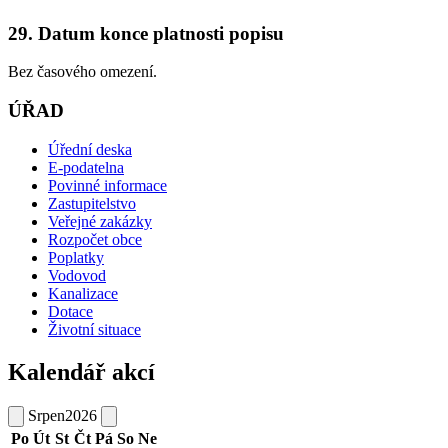
29. Datum konce platnosti popisu
Bez časového omezení.
ÚŘAD
Úřední deska
E-podatelna
Povinné informace
Zastupitelstvo
Veřejné zakázky
Rozpočet obce
Poplatky
Vodovod
Kanalizace
Dotace
Životní situace
Kalendář akcí
Srpen
2026
Po
Út
St
Čt
Pá
So
Ne