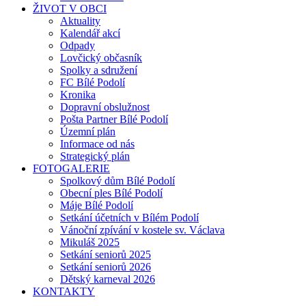
ŽIVOT V OBCI
Aktuality
Kalendář akcí
Odpady
Lovčický občasník
Spolky a sdružení
FC Bílé Podolí
Kronika
Dopravní obslužnost
Pošta Partner Bílé Podolí
Územní plán
Informace od nás
Strategický plán
FOTOGALERIE
Spolkový dům Bílé Podolí
Obecní ples Bílé Podolí
Máje Bílé Podolí
Setkání účetních v Bílém Podolí
Vánoční zpívání v kostele sv. Václava
Mikuláš 2025
Setkání seniorů 2025
Setkání seniorů 2026
Dětský karneval 2026
KONTAKTY