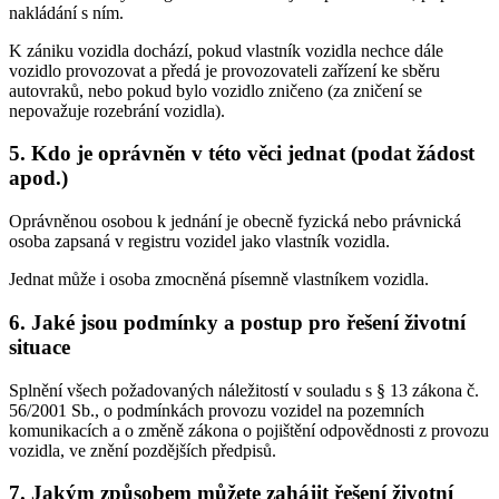
nakládání s ním.
K zániku vozidla dochází, pokud vlastník vozidla nechce dále
vozidlo provozovat a předá je provozovateli zařízení ke sběru
autovraků, nebo pokud bylo vozidlo zničeno (za zničení se
nepovažuje rozebrání vozidla).
5. Kdo je oprávněn v této věci jednat (podat žádost
apod.)
Oprávněnou osobou k jednání je obecně fyzická nebo právnická
osoba zapsaná v registru vozidel jako vlastník vozidla.
Jednat může i osoba zmocněná písemně vlastníkem vozidla.
6. Jaké jsou podmínky a postup pro řešení životní
situace
Splnění všech požadovaných náležitostí v souladu s § 13 zákona č.
56/2001 Sb., o podmínkách provozu vozidel na pozemních
komunikacích a o změně zákona o pojištění odpovědnosti z provozu
vozidla, ve znění pozdějších předpisů.
7. Jakým způsobem můžete zahájit řešení životní