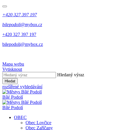
+420 327 397 197
bilepodoli@mybox.cz
+420 327 397 197
bilepodoli@mybox.cz
Mapa webu
Vytisknout
Hledaný výraz
Hledat
rozšířené vyhledávání
Bílé Podolí
Bílé Podolí
OBEC
Obec Lovčice
Obec Zaříčany