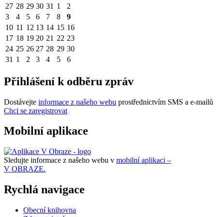
27
28
29
30
31
1
2
3
4
5
6
7
8
9
10
11
12
13
14
15
16
17
18
19
20
21
22
23
24
25
26
27
28
29
30
31
1
2
3
4
5
6
Přihlášení k odběru zpráv
Dostávejte
informace z našeho webu
prostřednictvím SMS a e-mailů
Chci se zaregistrovat
Mobilní aplikace
Sledujte informace z našeho webu v
mobilní aplikaci –
V OBRAZE.
Rychlá navigace
Obecní knihovna