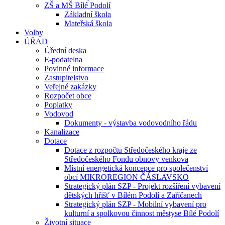
ZŠ a MŠ Bílé Podolí
Základní škola
Mateřská škola
Volby
ÚŘAD
Úřední deska
E-podatelna
Povinné informace
Zastupitelstvo
Veřejné zakázky
Rozpočet obce
Poplatky
Vodovod
Dokumenty - výstavba vodovodního řádu
Kanalizace
Dotace
Dotace z rozpočtu Středočeského kraje ze
Středočeského Fondu obnovy venkova
Místní energetická koncepce pro společenství
obcí MIKROREGION ČÁSLAVSKO
Strategický plán SZP - Projekt rozšíření vybavení
dětských hřišť v Bílém Podolí a Zaříčanech
Strategický plán SZP - Mobilní vybavení pro
kulturní a spolkovou činnost městyse Bílé Podolí
Životní situace