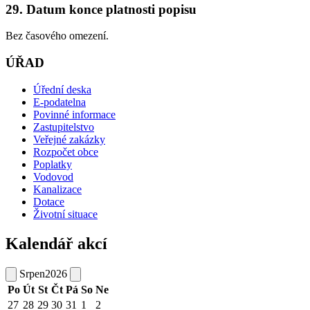
29. Datum konce platnosti popisu
Bez časového omezení.
ÚŘAD
Úřední deska
E-podatelna
Povinné informace
Zastupitelstvo
Veřejné zakázky
Rozpočet obce
Poplatky
Vodovod
Kanalizace
Dotace
Životní situace
Kalendář akcí
Srpen
2026
Po
Út
St
Čt
Pá
So
Ne
27
28
29
30
31
1
2