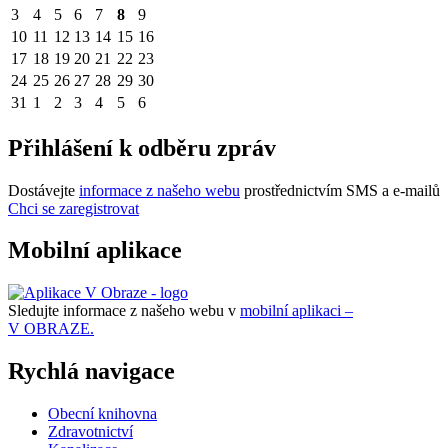
3
4
5
6
7
8
9
10
11
12
13
14
15
16
17
18
19
20
21
22
23
24
25
26
27
28
29
30
31
1
2
3
4
5
6
Přihlášení k odběru zpráv
Dostávejte
informace z našeho webu
prostřednictvím SMS a e-mailů
Chci se zaregistrovat
Mobilní aplikace
Sledujte informace z našeho webu v
mobilní aplikaci –
V OBRAZE.
Rychlá navigace
Obecní knihovna
Zdravotnictví