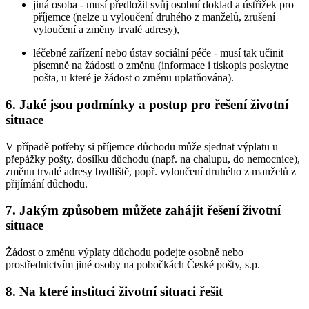
jiná osoba - musí předložit svůj osobní doklad a ústřižek pro
příjemce (nelze u vyloučení druhého z manželů, zrušení
vyloučení a změny trvalé adresy),
léčebné zařízení nebo ústav sociální péče - musí tak učinit
písemně na žádosti o změnu (informace i tiskopis poskytne
pošta, u které je žádost o změnu uplatňována).
6. Jaké jsou podmínky a postup pro řešení životní
situace
V případě potřeby si příjemce důchodu může sjednat výplatu u
přepážky pošty, dosílku důchodu (např. na chalupu, do nemocnice),
změnu trvalé adresy bydliště, popř. vyloučení druhého z manželů z
přijímání důchodu.
7. Jakým způsobem můžete zahájit řešení životní
situace
Žádost o změnu výplaty důchodu podejte osobně nebo
prostřednictvím jiné osoby na pobočkách České pošty, s.p.
8. Na které instituci životní situaci řešit