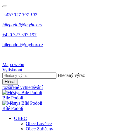
+420 327 397 197
bilepodoli@mybox.cz
+420 327 397 197
bilepodoli@mybox.cz
Mapa webu
Vytisknout
Hledaný výraz
Hledat
rozšířené vyhledávání
Bílé Podolí
Bílé Podolí
OBEC
Obec Lovčice
Obec Zaříčany