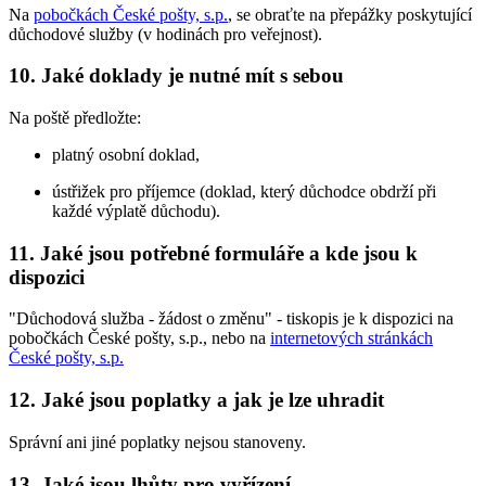
Na
pobočkách České pošty, s.p.
, se obraťte na přepážky poskytující
důchodové služby (v hodinách pro veřejnost).
10. Jaké doklady je nutné mít s sebou
Na poště předložte:
platný osobní doklad,
ústřižek pro příjemce (doklad, který důchodce obdrží při
každé výplatě důchodu).
11. Jaké jsou potřebné formuláře a kde jsou k
dispozici
"Důchodová služba - žádost o změnu" - tiskopis je k dispozici na
pobočkách České pošty, s.p., nebo na
internetových stránkách
České pošty, s.p.
12. Jaké jsou poplatky a jak je lze uhradit
Správní ani jiné poplatky nejsou stanoveny.
13. Jaké jsou lhůty pro vyřízení