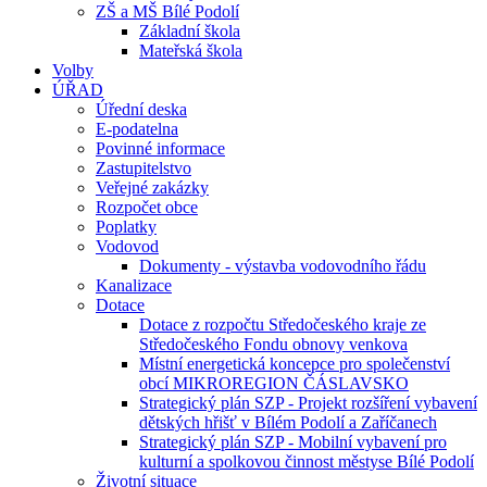
ZŠ a MŠ Bílé Podolí
Základní škola
Mateřská škola
Volby
ÚŘAD
Úřední deska
E-podatelna
Povinné informace
Zastupitelstvo
Veřejné zakázky
Rozpočet obce
Poplatky
Vodovod
Dokumenty - výstavba vodovodního řádu
Kanalizace
Dotace
Dotace z rozpočtu Středočeského kraje ze
Středočeského Fondu obnovy venkova
Místní energetická koncepce pro společenství
obcí MIKROREGION ČÁSLAVSKO
Strategický plán SZP - Projekt rozšíření vybavení
dětských hřišť v Bílém Podolí a Zaříčanech
Strategický plán SZP - Mobilní vybavení pro
kulturní a spolkovou činnost městyse Bílé Podolí
Životní situace