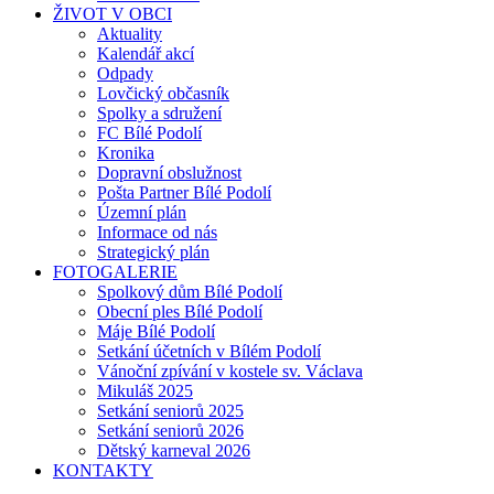
ŽIVOT V OBCI
Aktuality
Kalendář akcí
Odpady
Lovčický občasník
Spolky a sdružení
FC Bílé Podolí
Kronika
Dopravní obslužnost
Pošta Partner Bílé Podolí
Územní plán
Informace od nás
Strategický plán
FOTOGALERIE
Spolkový dům Bílé Podolí
Obecní ples Bílé Podolí
Máje Bílé Podolí
Setkání účetních v Bílém Podolí
Vánoční zpívání v kostele sv. Václava
Mikuláš 2025
Setkání seniorů 2025
Setkání seniorů 2026
Dětský karneval 2026
KONTAKTY