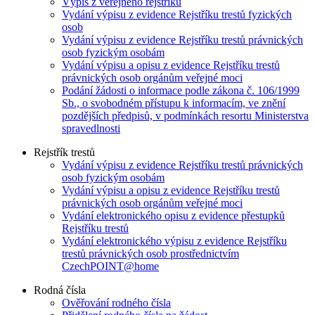
Výpis z veřejného rejstříku
Vydání výpisu z evidence Rejstříku trestů fyzických
osob
Vydání výpisu z evidence Rejstříku trestů právnických
osob fyzickým osobám
Vydání výpisu a opisu z evidence Rejstříku trestů
právnických osob orgánům veřejné moci
Podání žádosti o informace podle zákona č. 106/1999
Sb., o svobodném přístupu k informacím, ve znění
pozdějších předpisů, v podmínkách resortu Ministerstva
spravedlnosti
Rejstřík trestů
Vydání výpisu z evidence Rejstříku trestů právnických
osob fyzickým osobám
Vydání výpisu a opisu z evidence Rejstříku trestů
právnických osob orgánům veřejné moci
Vydání elektronického opisu z evidence přestupků
Rejstříku trestů
Vydání elektronického výpisu z evidence Rejstříku
trestů právnických osob prostřednictvím
CzechPOINT@home
Rodná čísla
Ověřování rodného čísla