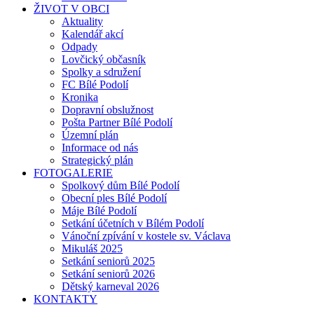
ŽIVOT V OBCI
Aktuality
Kalendář akcí
Odpady
Lovčický občasník
Spolky a sdružení
FC Bílé Podolí
Kronika
Dopravní obslužnost
Pošta Partner Bílé Podolí
Územní plán
Informace od nás
Strategický plán
FOTOGALERIE
Spolkový dům Bílé Podolí
Obecní ples Bílé Podolí
Máje Bílé Podolí
Setkání účetních v Bílém Podolí
Vánoční zpívání v kostele sv. Václava
Mikuláš 2025
Setkání seniorů 2025
Setkání seniorů 2026
Dětský karneval 2026
KONTAKTY