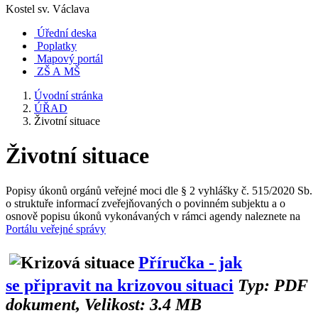
Kostel sv. Václava
Úřední deska
Poplatky
Mapový portál
ZŠ A MŠ
Úvodní stránka
ÚŘAD
Životní situace
Životní situace
Popisy úkonů orgánů veřejné moci dle § 2 vyhlášky č. 515/2020 Sb.
o struktuře informací zveřejňovaných o povinném subjektu a o
osnově popisu úkonů vykonávaných v rámci agendy naleznete na
Portálu veřejné správy
Příručka - jak
se připravit na krizovou situaci
Typ: PDF
dokument, Velikost: 3.4 MB