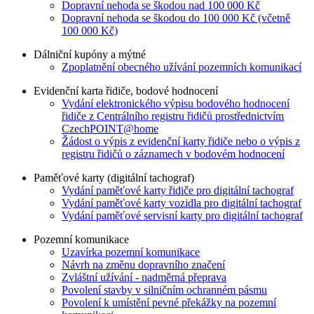
Dopravní nehoda se škodou nad 100 000 Kč
Dopravní nehoda se škodou do 100 000 Kč (včetně
100 000 Kč)
Dálniční kupóny a mýtné
Zpoplatnění obecného užívání pozemních komunikací
Evidenční karta řidiče, bodové hodnocení
Vydání elektronického výpisu bodového hodnocení
řidiče z Centrálního registru řidičů prostřednictvím
CzechPOINT@home
Žádost o výpis z evidenční karty řidiče nebo o výpis z
registru řidičů o záznamech v bodovém hodnocení
Paměťové karty (digitální tachograf)
Vydání paměťové karty řidiče pro digitální tachograf
Vydání paměťové karty vozidla pro digitální tachograf
Vydání paměťové servisní karty pro digitální tachograf
Pozemní komunikace
Uzavírka pozemní komunikace
Návrh na změnu dopravního značení
Zvláštní užívání - nadměrná přeprava
Povolení stavby v silničním ochranném pásmu
Povolení k umístění pevné překážky na pozemní