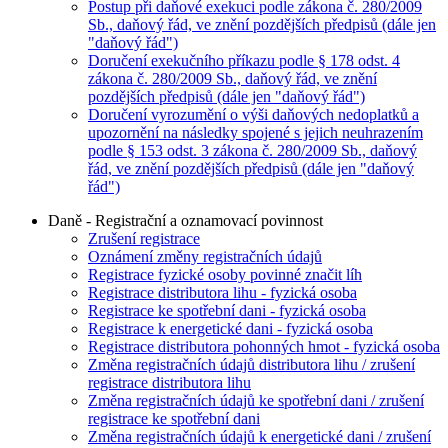
Postup při daňové exekuci podle zákona č. 280/2009
Sb., daňový řád, ve znění pozdějších předpisů (dále jen
"daňový řád")
Doručení exekučního příkazu podle § 178 odst. 4
zákona č. 280/2009 Sb., daňový řád, ve znění
pozdějších předpisů (dále jen "daňový řád")
Doručení vyrozumění o výši daňových nedoplatků a
upozornění na následky spojené s jejich neuhrazením
podle § 153 odst. 3 zákona č. 280/2009 Sb., daňový
řád, ve znění pozdějších předpisů (dále jen "daňový
řád")
Daně - Registrační a oznamovací povinnost
Zrušení registrace
Oznámení změny registračních údajů
Registrace fyzické osoby povinné značit líh
Registrace distributora lihu - fyzická osoba
Registrace ke spotřební dani - fyzická osoba
Registrace k energetické dani - fyzická osoba
Registrace distributora pohonných hmot - fyzická osoba
Změna registračních údajů distributora lihu / zrušení
registrace distributora lihu
Změna registračních údajů ke spotřební dani / zrušení
registrace ke spotřební dani
Změna registračních údajů k energetické dani / zrušení