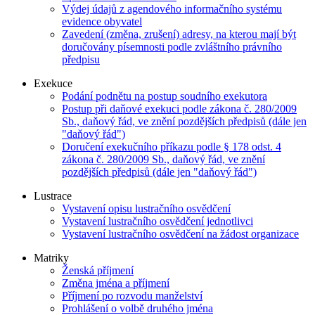
Výdej údajů z agendového informačního systému
evidence obyvatel
Zavedení (změna, zrušení) adresy, na kterou mají být
doručovány písemnosti podle zvláštního právního
předpisu
Exekuce
Podání podnětu na postup soudního exekutora
Postup při daňové exekuci podle zákona č. 280/2009
Sb., daňový řád, ve znění pozdějších předpisů (dále jen
"daňový řád")
Doručení exekučního příkazu podle § 178 odst. 4
zákona č. 280/2009 Sb., daňový řád, ve znění
pozdějších předpisů (dále jen "daňový řád")
Lustrace
Vystavení opisu lustračního osvědčení
Vystavení lustračního osvědčení jednotlivci
Vystavení lustračního osvědčení na žádost organizace
Matriky
Ženská příjmení
Změna jména a příjmení
Příjmení po rozvodu manželství
Prohlášení o volbě druhého jména