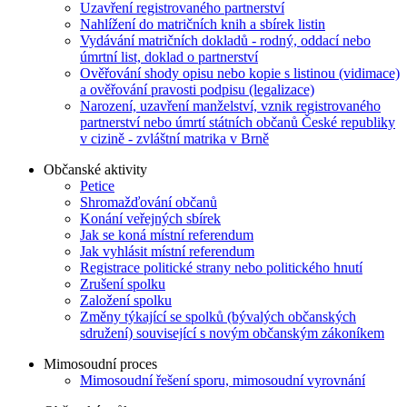
Uzavření registrovaného partnerství
Nahlížení do matričních knih a sbírek listin
Vydávání matričních dokladů - rodný, oddací nebo
úmrtní list, doklad o partnerství
Ověřování shody opisu nebo kopie s listinou (vidimace)
a ověřování pravosti podpisu (legalizace)
Narození, uzavření manželství, vznik registrovaného
partnerství nebo úmrtí státních občanů České republiky
v cizině - zvláštní matrika v Brně
Občanské aktivity
Petice
Shromažďování občanů
Konání veřejných sbírek
Jak se koná místní referendum
Jak vyhlásit místní referendum
Registrace politické strany nebo politického hnutí
Zrušení spolku
Založení spolku
Změny týkající se spolků (bývalých občanských
sdružení) související s novým občanským zákoníkem
Mimosoudní proces
Mimosoudní řešení sporu, mimosoudní vyrovnání