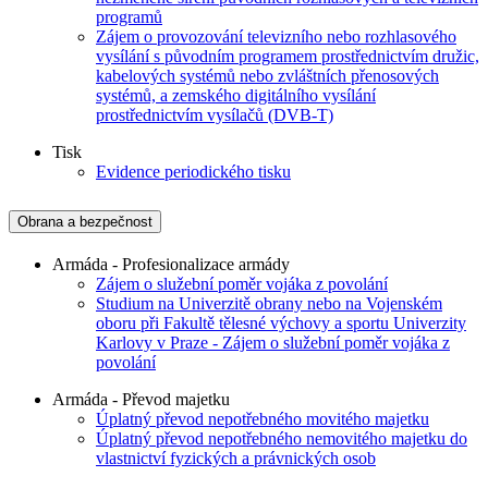
programů
Zájem o provozování televizního nebo rozhlasového
vysílání s původním programem prostřednictvím družic,
kabelových systémů nebo zvláštních přenosových
systémů, a zemského digitálního vysílání
prostřednictvím vysílačů (DVB-T)
Tisk
Evidence periodického tisku
Obrana a bezpečnost
Armáda - Profesionalizace armády
Zájem o služební poměr vojáka z povolání
Studium na Univerzitě obrany nebo na Vojenském
oboru při Fakultě tělesné výchovy a sportu Univerzity
Karlovy v Praze - Zájem o služební poměr vojáka z
povolání
Armáda - Převod majetku
Úplatný převod nepotřebného movitého majetku
Úplatný převod nepotřebného nemovitého majetku do
vlastnictví fyzických a právnických osob