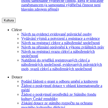
osobu samostatně výdělečně činnou, která je současně
zaměstnancem (a samostatná výdělečná činnost není
hlavním zdrojem příjmů)
Kultura
Církve
Návrh na evidenci evidované právnické osoby
Vydávání výpisů a potvrzení z registrace a evidence
Návrh na registraci církve a náboženské společnosti
Návrh na přiznání oprávnění k výkonu zvláštních práv
Návrh na registraci svazu církví a náboženských
společností
Nahlížení do rejstříků registrovaných církví a
náboženských společností, evidovaných právnických
osob, svazů církví a náboženských společností
Dotace
Podání žádosti o grant u odboru umění a knihoven
Žádost o poskytnutí dotace v oblasti kinematografie a
médií
Žádost o poskytnutí prostředků ze Státního fondu
kultury České republiky
Získání dotace ze státního rozpočtu na ochranu
movitého kulturního dědictví