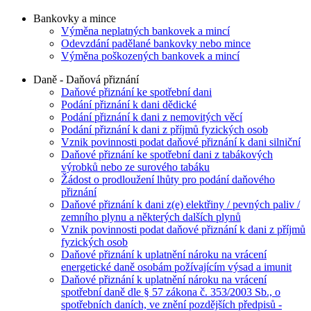
Bankovky a mince
Výměna neplatných bankovek a mincí
Odevzdání padělané bankovky nebo mince
Výměna poškozených bankovek a mincí
Daně - Daňová přiznání
Daňové přiznání ke spotřební dani
Podání přiznání k dani dědické
Podání přiznání k dani z nemovitých věcí
Podání přiznání k dani z příjmů fyzických osob
Vznik povinnosti podat daňové přiznání k dani silniční
Daňové přiznání ke spotřební dani z tabákových
výrobků nebo ze surového tabáku
Žádost o prodloužení lhůty pro podání daňového
přiznání
Daňové přiznání k dani z(e) elektřiny / pevných paliv /
zemního plynu a některých dalších plynů
Vznik povinnosti podat daňové přiznání k dani z příjmů
fyzických osob
Daňové přiznání k uplatnění nároku na vrácení
energetické daně osobám požívajícím výsad a imunit
Daňové přiznání k uplatnění nároku na vrácení
spotřební daně dle § 57 zákona č. 353/2003 Sb., o
spotřebních daních, ve znění pozdějších předpisů -