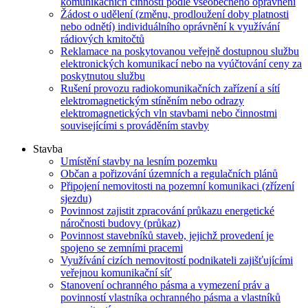
komunikačních činností podle všeobecného oprávnění
Žádost o udělení (změnu, prodloužení doby platnosti
nebo odnětí) individuálního oprávnění k využívání
rádiových kmitočtů
Reklamace na poskytovanou veřejně dostupnou službu
elektronických komunikací nebo na vyúčtování ceny za
poskytnutou službu
Rušení provozu radiokomunikačních zařízení a sítí
elektromagnetickým stíněním nebo odrazy
elektromagnetických vln stavbami nebo činnostmi
souvisejícími s prováděním stavby
Stavba
Umístění stavby na lesním pozemku
Občan a pořizování územních a regulačních plánů
Připojení nemovitosti na pozemní komunikaci (zřízení
sjezdu)
Povinnost zajistit zpracování průkazu energetické
náročnosti budovy (průkaz)
Povinnost stavebníků staveb, jejichž provedení je
spojeno se zemními pracemi
Využívání cizích nemovitostí podnikateli zajišťujícími
veřejnou komunikační síť
Stanovení ochranného pásma a vymezení práv a
povinností vlastníka ochranného pásma a vlastníků