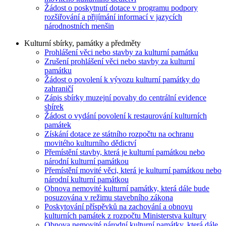
Žádost o poskytnutí dotace v programu podpory
rozšiřování a přijímání informací v jazycích
národnostních menšin
Kulturní sbírky, památky a předměty
Prohlášení věci nebo stavby za kulturní památku
Zrušení prohlášení věci nebo stavby za kulturní
památku
Žádost o povolení k vývozu kulturní památky do
zahraničí
Zápis sbírky muzejní povahy do centrální evidence
sbírek
Žádost o vydání povolení k restaurování kulturních
památek
Získání dotace ze státního rozpočtu na ochranu
movitého kulturního dědictví
Přemístění stavby, která je kulturní památkou nebo
národní kulturní památkou
Přemístění movité věci, která je kulturní památkou nebo
národní kulturní památkou
Obnova nemovité kulturní památky, která dále bude
posuzována v režimu stavebního zákona
Poskytování příspěvků na zachování a obnovu
kulturních památek z rozpočtu Ministerstva kultury
Obnova nemovité národní kulturní památky, která dále