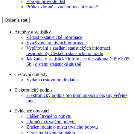
Zbrojní průvodní list
Průkaz zbraně a znehodnocení zbraně
Občan a stát
Archivy a statistiky
Žádost o statistické informace
Využívání archivních informací
Vyplňování a zasílání statistických informací
respondenty Českého statistického úřadu
Jak žádat o statistické informace dle zákona č. 89/1995
Sb., o státní statistické službě
Cestovní doklady
Vydání cestovního dokladu
Elektronický podpis
Elektronický podpis pro komunikaci s orgány veřejné
moci
Evidence obyvatel
Hlášení trvalého pobytu
Ukončení trvalého pobytu
Zrušení údaje o místu trvalého pobytu
Zprostředkování kontaktu