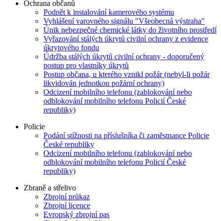
Ochrana občanů
Podnět k instalování kamerového systému
Vyhlášení varovného signálu "Všeobecná výstraha"
Únik nebezpečné chemické látky do životního prostředí
Vyřazování stálých úkrytů civilní ochrany z evidence
úkrytového fondu
Údržba stálých úkrytů civilní ochrany - doporučený
postup pro vlastníky úkrytů
Postup občana, u kterého vznikl požár (nebyl-li požár
likvidován jednotkou požární ochrany)
Odcizení mobilního telefonu (zablokování nebo
odblokování mobilního telefonu Policií České
republiky)
Policie
Podání stížnosti na příslušníka či zaměstnance Policie
České republiky
Odcizení mobilního telefonu (zablokování nebo
odblokování mobilního telefonu Policií České
republiky)
Zbraně a střelivo
Zbrojní průkaz
Zbrojní licence
Evropský zbrojní pas