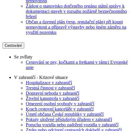
nemovitostí
Žádost o stanovisko dotčeného orgánu státní správy k
dokumentaci staveb v rozsahu požárně bezpečnostního
řešení
Občan a územní plán (resp. regulační plán) při koupi
nemovitosti a přípravě výstavby nebo jiném záměru na
využití pozemku
Cestování
Se zvířaty
Cestování se psy, kočkami a fretkami v rámci Evropské
unie
V zahraničí - Krizové situace
Hospitalizace v zahraničí
Trestná činnost v zahraničí
Dopravní nehoda v zahraničí
Živelní katastrofa v zahraničí
Omezení osobní svobody v zahraničí
Krach cestovní kanceláře v zahraničí
Úmrtí občana České republiky v zahraničí
Pokuty uložené příslušným úřadem v zahraničí
Porucha vozidla nebo zadržení vozidla v zahraničí
Ztráta nebo odcizení cestovních dokladů v zahraničí