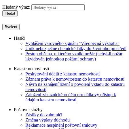
Hledaný výraz:
Hledat
Bydlení
Hasiči
Vyhlášení varovného signálu "Všeobecná výstraha"
Únik nebezpečné chemické látky do životního prostředí
Postup občana, u kterého vznikl požár (nebyl-li požár
likvidován jednotkou požární ochrany)
Katastr nemovitostí
Poskytování údajů z katastru nemovitostí
Záznam práva k nemovitostem do katastru nemovitostí
Návrh na zahájení řízení o povolení vkladu do katastru
nemovitostí
Založení zákaznického účtu pro dálkový přístup k
údajům katastru nemovitostí
Poštovní služby
Zásilky do zahraničí
Změna výplaty důchodu
Reklamace nesplnění poštovní smlouvy