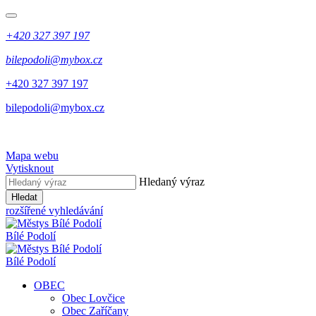
+420 327 397 197
bilepodoli@mybox.cz
+420 327 397 197
bilepodoli@mybox.cz
Mapa webu
Vytisknout
Hledaný výraz
Hledat
rozšířené vyhledávání
Bílé Podolí
Bílé Podolí
OBEC
Obec Lovčice
Obec Zaříčany