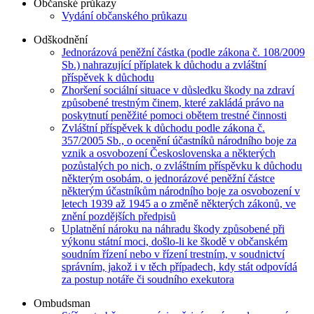
Občanské průkazy
Vydání občanského průkazu
Odškodnění
Jednorázová peněžní částka (podle zákona č. 108/2009
Sb.) nahrazující příplatek k důchodu a zvláštní
příspěvek k důchodu
Zhoršení sociální situace v důsledku škody na zdraví
způsobené trestným činem, které zakládá právo na
poskytnutí peněžité pomoci obětem trestné činnosti
Zvláštní příspěvek k důchodu podle zákona č.
357/2005 Sb., o ocenění účastníků národního boje za
vznik a osvobození Československa a některých
pozůstalých po nich, o zvláštním příspěvku k důchodu
některým osobám, o jednorázové peněžní částce
některým účastníkům národního boje za osvobození v
letech 1939 až 1945 a o změně některých zákonů, ve
znění pozdějších předpisů
Uplatnění nároku na náhradu škody způsobené při
výkonu státní moci, došlo-li ke škodě v občanském
soudním řízení nebo v řízení trestním, v soudnictví
správním, jakož i v těch případech, kdy stát odpovídá
za postup notáře či soudního exekutora
Ombudsman