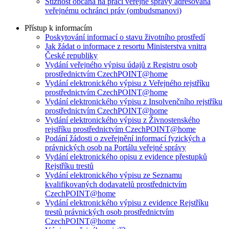
Stížnost občana na práci veřejné správy adresovaná
veřejnému ochránci práv (ombudsmanovi)
Přístup k informacím
Poskytování informací o stavu životního prostředí
Jak žádat o informace z resortu Ministerstva vnitra
České republiky
Vydání veřejného výpisu údajů z Registru osob
prostřednictvím CzechPOINT@home
Vydání elektronického výpisu z Veřejného rejstříku
prostřednictvím CzechPOINT@home
Vydání elektronického výpisu z Insolvenčního rejstříku
prostřednictvím CzechPOINT@home
Vydání elektronického výpisu z Živnostenského
rejstříku prostřednictvím CzechPOINT@home
Podání žádosti o zveřejnění informací fyzických a
právnických osob na Portálu veřejné správy
Vydání elektronického opisu z evidence přestupků
Rejstříku trestů
Vydání elektronického výpisu ze Seznamu
kvalifikovaných dodavatelů prostřednictvím
CzechPOINT@home
Vydání elektronického výpisu z evidence Rejstříku
trestů právnických osob prostřednictvím
CzechPOINT@home