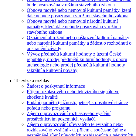
bude posuzována v režimu stavebního zákona
Obnova movité nebo nemovité kulturní památky, která
dále nebude posuzována v režimu stavebního zákona
Obnova movité nebo nemovité národní kulturní
památky, která dále nebude posuzována v režimu
stavebního zákona
Oznámení ohrožení nebo poškození kulturní památky
nebo národní kulturní památky a žádost o rozhodnutí o
odstranění závady
Vývoz předmětů kulturní hodnoty z území České
republiky, prodej předmětů kulturní hodnoty z oboru
archeologie nebo prodej předmětů kulturní hodnoty
sakrální a kultovní povahy
Televize a rozhlas
Žádost o poskytnutí informace
Příjem rozhlasového nebo televizního signálu ve
zhoršené kvalitě
Podání podnětu (stížnosti, petice) k obsahové stránce
pořadu nebo programu
Zájem o provozování rozhlasového vysílání
prostřednictvím pozemních vysílačů
Zájem o provozování převzatého televizního nebo
rozhlasového vysílání - tj. příjem a současné úplné a
nezměněné šíření původních rozhlasových a televizních