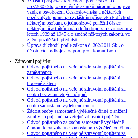
Zvláštní příspěvek k důchodu podle zákona č.
357/2005 Sb., o ocenění účastníků národního boje za
vznik a osvobození Československa a některých
pozůstalých po nich, o zvláštním příspěvku k důchodu
některým osobám, o jednorázové peněžní částce
některým účastníkům národního boje za osvobození v
letech 1939 až 1945 a o změně některých zákonů, ve
znění pozdějších předpisů
Úprava důchodů podle zákona č. 262/2011 Sb., o
účastnících odboje a odporu proti komunismu
Zdravotní pojištění
Odvod pojistného na veřejné zdravotní pojištění za
zaměstnance
Odvod pojistného na veřejné zdravotní pojištění
hrazené státem
Odvod pojistného na veřejné zdravotní pojištění za
osobu bez zdanitelných příjmů
Odvod pojistného na veřejné zdravotní pojištění za
osobu samostatně výdělečně činnou
Žádost osoby samostatně výdělečně činné o snížení
zálohy na pojistné na veřejné zdravotní pojištění
Odvod pojistného za osobu samostatně výdělečně
činnou, která zahajuje samostatnou výdělečnou činnost
Odvod pojistného na veřejné zdravotní pojištění za