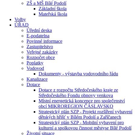
ZŠ a MŠ Bílé Podolí
Základní škola
Mateřská škola
Volby
ÚŘAD
Úřední deska
E-podatelna
Povinné informace
Zastupitelstvo
Veřejné zakázky
Rozpočet obce
Poplatky
Vodovod
Dokumenty - výstavba vodovodního řádu
Kanalizace
Dotace
Dotace z rozpočtu Středočeského kraje ze
Středočeského Fondu obnovy venkova
Místní energetická koncepce pro společenství
obcí MIKROREGION ČÁSLAVSKO
Strategický plán SZP - Projekt rozšíření vybavení
dětských hřišť v Bílém Podolí a Zaříčanech
Strategický plán SZP - Mobilní vybavení pro
kulturní a spolkovou činnost městyse Bílé Podolí
Životní situace