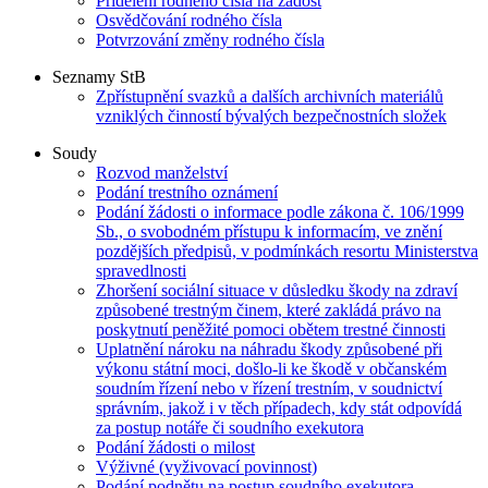
Přidělení rodného čísla na žádost
Osvědčování rodného čísla
Potvrzování změny rodného čísla
Seznamy StB
Zpřístupnění svazků a dalších archivních materiálů
vzniklých činností bývalých bezpečnostních složek
Soudy
Rozvod manželství
Podání trestního oznámení
Podání žádosti o informace podle zákona č. 106/1999
Sb., o svobodném přístupu k informacím, ve znění
pozdějších předpisů, v podmínkách resortu Ministerstva
spravedlnosti
Zhoršení sociální situace v důsledku škody na zdraví
způsobené trestným činem, které zakládá právo na
poskytnutí peněžité pomoci obětem trestné činnosti
Uplatnění nároku na náhradu škody způsobené při
výkonu státní moci, došlo-li ke škodě v občanském
soudním řízení nebo v řízení trestním, v soudnictví
správním, jakož i v těch případech, kdy stát odpovídá
za postup notáře či soudního exekutora
Podání žádosti o milost
Výživné (vyživovací povinnost)
Podání podnětu na postup soudního exekutora