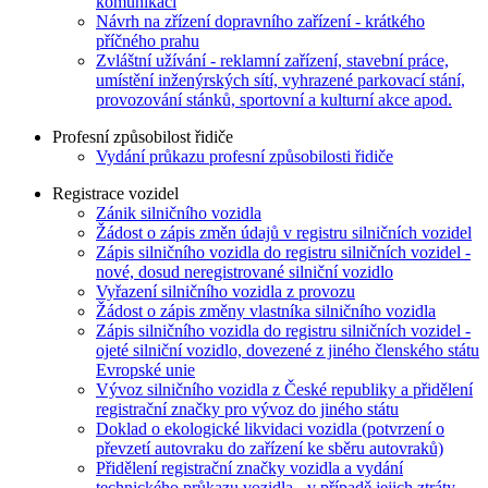
komunikaci
Návrh na zřízení dopravního zařízení - krátkého
příčného prahu
Zvláštní užívání - reklamní zařízení, stavební práce,
umístění inženýrských sítí, vyhrazené parkovací stání,
provozování stánků, sportovní a kulturní akce apod.
Profesní způsobilost řidiče
Vydání průkazu profesní způsobilosti řidiče
Registrace vozidel
Zánik silničního vozidla
Žádost o zápis změn údajů v registru silničních vozidel
Zápis silničního vozidla do registru silničních vozidel -
nové, dosud neregistrované silniční vozidlo
Vyřazení silničního vozidla z provozu
Žádost o zápis změny vlastníka silničního vozidla
Zápis silničního vozidla do registru silničních vozidel -
ojeté silniční vozidlo, dovezené z jiného členského státu
Evropské unie
Vývoz silničního vozidla z České republiky a přidělení
registrační značky pro vývoz do jiného státu
Doklad o ekologické likvidaci vozidla (potvrzení o
převzetí autovraku do zařízení ke sběru autovraků)
Přidělení registrační značky vozidla a vydání
technického průkazu vozidla - v případě jejich ztráty,