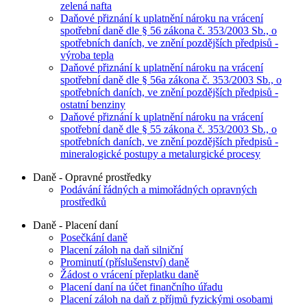
zelená nafta
Daňové přiznání k uplatnění nároku na vrácení
spotřební daně dle § 56 zákona č. 353/2003 Sb., o
spotřebních daních, ve znění pozdějších předpisů -
výroba tepla
Daňové přiznání k uplatnění nároku na vrácení
spotřební daně dle § 56a zákona č. 353/2003 Sb., o
spotřebních daních, ve znění pozdějších předpisů -
ostatní benziny
Daňové přiznání k uplatnění nároku na vrácení
spotřební daně dle § 55 zákona č. 353/2003 Sb., o
spotřebních daních, ve znění pozdějších předpisů -
mineralogické postupy a metalurgické procesy
Daně - Opravné prostředky
Podávání řádných a mimořádných opravných
prostředků
Daně - Placení daní
Posečkání daně
Placení záloh na daň silniční
Prominutí (příslušenství) daně
Žádost o vrácení přeplatku daně
Placení daní na účet finančního úřadu
Placení záloh na daň z příjmů fyzickými osobami