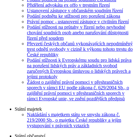
Přidělení advokáta ex offo v trestním řízení
Ustanovení zástupce v občanském soudním řízení
Podání podnětu ke stížnosti pro porušení zákona
Právní pomoc - ustanovení zástupce v civilním řízení
Podání stížnosti na průtahy v řízení nebo nevhodné
chování soudních osob anebo narušování důstojnosti
řízení před soudem
Převzetí českých občanů vykonávajících nepodmíněný
trest odnětí svobody v cizině k výkonu tohoto trestu do
České republiky
Podání stížnosti k Evropskému soudu pro lidská práva
na porušení lidských práv a základních svobod
zaručených Evropskou úmluvou o lidských právech a
jejími protokoly
Žádost o zajištění právní pomoci v přeshraničních
sporech v rámci EU podle zákona č. 629/2004 Sb., o
zajištění právní pomoci v přeshraničních sporech v
rámci Evropské unie, ve znění pozdějších předpisů
Státní majetek
Nakládání s majetkem státu ve smyslu zákona č.
219/2000 Sb., o majetku České republiky a jejím
vystupování v právních vztazích
Státní občanství