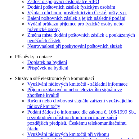
Žádost o spojovací číslo plátce SIPO
Dodání poštovních zásilek fyzickým osobám
Výplata důchodu prostřednictvím České pošty, s.p.
Balení poštovních zásilek a jejich následné podání
Vydání průkazu příjemce pro fyzické osoby nebo
právnické osoby
Změna místa dodání poštovních zásilek a poukázaných
peněžních částek
Nesrovnalosti při poskytování poštovních služeb
Příspěvky a dotace
Doplatek na bydlení
Příspěvek na bydlení
Služby a sítě elektronických komunikací
Využívání rádiových kmitočtů - základní informace
Příjem rozhlasového nebo televizního signálu ve
zhoršené kvalitě
Rušení nebo chybovost signálu zařízení využívajícího
rádiové kmitočty
Podání žádosti o informace dle zákona č. 106/1999 Sb.,
o svobodném přístupu k informacím, ve znění
pozdějších předpisů, Českému telekomunikačnímu
úřadu
Využívání rádiových kmitočtů při výkonu