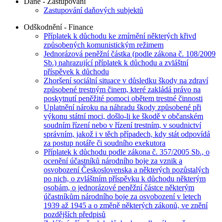
Daně - Zastupování
Zastupování daňových subjektů
Odškodnění - Finance
Příplatek k důchodu ke zmírnění některých křivd
způsobených komunistickým režimem
Jednorázová peněžní částka (podle zákona č. 108/2009
Sb.) nahrazující příplatek k důchodu a zvláštní
příspěvek k důchodu
Zhoršení sociální situace v důsledku škody na zdraví
způsobené trestným činem, které zakládá právo na
poskytnutí peněžité pomoci obětem trestné činnosti
Uplatnění nároku na náhradu škody způsobené při
výkonu státní moci, došlo-li ke škodě v občanském
soudním řízení nebo v řízení trestním, v soudnictví
správním, jakož i v těch případech, kdy stát odpovídá
za postup notáře či soudního exekutora
Příplatek k důchodu podle zákona č. 357/2005 Sb., o
ocenění účastníků národního boje za vznik a
osvobození Československa a některých pozůstalých
po nich, o zvláštním příspěvku k důchodu některým
osobám, o jednorázové peněžní částce některým
účastníkům národního boje za osvobození v letech
1939 až 1945 a o změně některých zákonů, ve znění
pozdějších předpisů