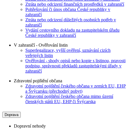
Ztráta nebo odcizení finančních prostředků v zahraničí
Pohřešování či únos občana České republiky v
zahraničí
Ztráta nebo odcizení důležitých osobních potřeb v
zahraničí
Vydání cestovního dokladu na zastupitelském úřadu
České republiky v zahraničí
V zahraničí - Ověřování listin
Superlegalizace, vyšší ověření, uznávání cizích
veřejných listin
Ověřování - shody opisů nebo kopie s listinou, pravosti
podpisu, správnosti překladů zastupitelskými úřady v
zahraničí
Zdravotní pojištění občana
Zdravotní pojištění českého občana v zemích EU, EHP
a Švýcarsku (přechodný pobyt)
Zdravotní pojištění českého občana mimo území
členských států EU, EHP či Švýcarska
Doprava
Dopravní nehody